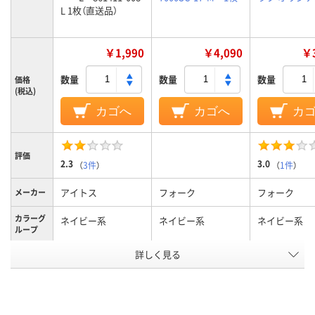
L 1枚（直送品）
￥1,990
￥4,090
￥3
数量
数量
数量
価格
(税込)
カゴへ
カゴへ
カ
評価
2.3
3.0
（
3件
）
（
1件
）
アイトス
フォーク
フォーク
メーカー
カラーグ
ネイビー系
ネイビー系
ネイビー系
ループ
詳しく見る
L
M
L
サイズ
男女兼用
男女兼用
男女兼用
対象
アスクル