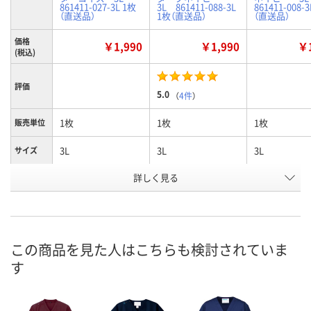
861411-027-3L 1枚
3L 861411-088-3L
861411-008-
（直送品）
1枚（直送品）
（直送品）
価格
￥1,990
￥1,990
￥1
(税込)
評価
5.0
（
4件
）
1枚
1枚
1枚
販売単位
3L
3L
3L
サイズ
詳しく見る
ターコイズ
ダークネイビー
ネイビー
カラー
お申込番
U590760
U590797
U590741
号
直送品
直送品
直送品
在庫
この商品を見た人はこちらも検討されていま
す
8月24日（月）まで
8月24日（月）まで
8月24日（月）
お届け日
数量
数量
数量