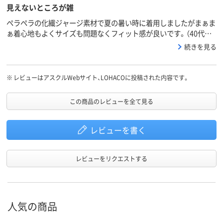
見えないところが雑
ペラペラの化繊ジャージ素材で夏の暑い時に着用しましたがまぁま
ぁ着心地もよくサイズも問題なくフィット感が良いです。（40代男
170cm70kgでLサイズ）左のポケットの中の縫製が雑で物を入れる
続きを見る
と余った生地（完全に切り忘れた生地で引っ掛かります。右ポケッ
トは大丈夫でした）はさみで切って対処しました。安いからとは言
え見えないところもキチンと作ってほしいですね。
※
レビューはアスクルWebサイト、LOHACOに投稿された内容です。
この商品のレビューを全て見る
レビューを書く
レビューをリクエストする
人気の商品