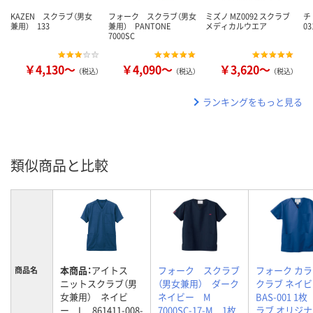
KAZEN スクラブ（男女
フォーク スクラブ（男女
ミズノ MZ0092 スクラブ
チ
兼用） 133
兼用） PANTONE
メディカルウエア
03
7000SC
￥4,130～
￥4,090～
￥3,620～
（税込）
（税込）
（税込）
ランキングをもっと見る
類似商品と比較
本商品：
アイトス
フォーク スクラブ
フォーク カ
商品名
ニットスクラブ（男
（男女兼用） ダーク
クラブ ネイビ
女兼用） ネイビ
ネイビー M
BAS-001 1
ー L 861411-008-
7000SC-17-M 1枚
ラブ オリジ