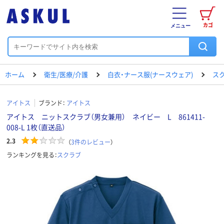
カゴ
メニュー
ホーム
衛生/医療/介護
白衣・ナース服(ナースウェア)
ス
アイトス
ブランド：
アイトス
アイトス ニットスクラブ（男女兼用） ネイビー L 861411-
008-L 1枚（直送品）
2.3
（
3
件のレビュー
）
ランキングを見る：
スクラブ