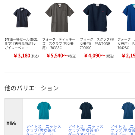
【在庫一掃セール！8/31
フォーク ディッキー
フォーク スクラブ（男
フォーク 
まで】【再検品商品】ナ
ズ スクラブ（男女兼
女兼用） PANTONE
女兼用） P
ガイレーベン…
用） 7033SC
7000SC
7042SC
￥3,180
￥5,540～
￥4,090～
￥2,1
（税込）
（税込）
（税込）
他のバリエーション
商品名
アイトス ニットス
アイトス ニットス
アイトス ニ
クラブ（男女兼用）
クラブ（男女兼用）
クラブ（男女
ターコイズ 3L
ダークネイビー
ネイビー 3