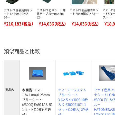
アストロ 園芸用防草シ
アストロ 防草シート補
アストロ 園芸用防草シ
アストロ
ート1×10m 10枚入
修テープ 80mm×5m
ート 50cm幅 602-58…
ート50c
60…
62…
ブル …
¥216,183（税込）
¥14,036（税込）
¥14,036（税込）
¥18,
類似商品と比較
本商品：
エスコ
ケィ・ユーシステム
フナイ産業 
商品名
1.8x1.8m/0.25mm
ブルーシート
ナシートLON
ブルーシート
3.6×5.4 #3000 10枚
#3000 約1.8X
(#3000) EA911AB-51
入り 6300021074 1
ルー
1セット(10枚)（直送
セット(10枚入)（直送
HATOMENAS
品）
品）
LONG1850（