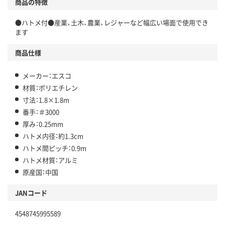
商品の特徴
●ハトメ付●産業、土木、農業、レジャーなど幅広い場面で使用でき
ます
商品仕様
メーカー：エスコ
材質：ポリエチレン
寸法：1.8×1.8m
番手：＃3000
厚み：0.25mm
ハトメ内径：約1.3cm
ハトメ間ピッチ：0.9m
ハトメ材質：アルミ
原産国：中国
JANコード
4548745995589