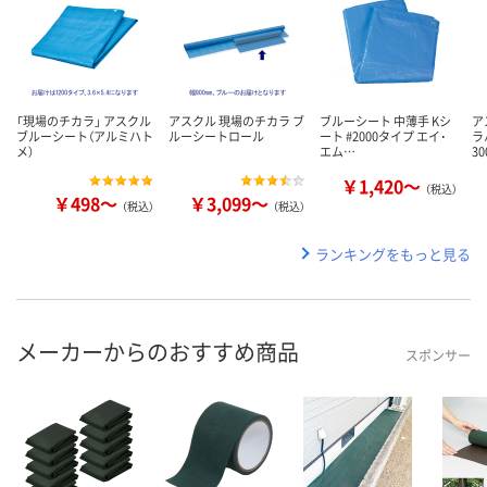
「現場のチカラ」 アスクル
アスクル 現場のチカラ ブ
ブルーシート 中薄手 Kシ
ア
ブルーシート（アルミハト
ルーシートロール
ート #2000タイプ エイ･
ラ
メ）
エム…
3
￥1,420～
（税込）
￥498～
￥3,099～
（税込）
（税込）
ランキングをもっと見る
メーカーからのおすすめ商品
スポンサー