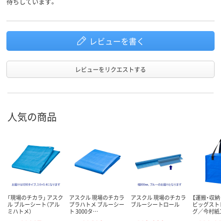
待ちしています。
レビューを書く
レビューをリクエストする
人気の商品
「現場のチカラ」 アスク
アスクル 現場のチカラ
アスクル 現場のチカラ
【運搬・収納
ル ブルーシート（アル
プラハトメ ブルーシー
ブルーシートロール
ビッグスト
ミハトメ）
ト 3000タ…
グ／今村紙