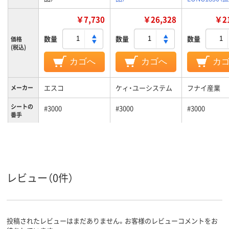
￥7,730
￥26,328
￥21
数量
数量
数量
価格
(税込)
カゴへ
カゴへ
カ
エスコ
ケィ・ユーシステム
フナイ産業
メーカー
シートの
#3000
#3000
#3000
番手
レビュー（0件）
投稿されたレビューはまだありません。お客様のレビューコメントをお