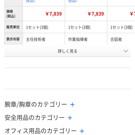
送品）
送品）
価格
￥7,839
￥7,839
￥7
(税込)
1セット(3個)
1セット(3個)
1セット(3個)
販売単位
主任技術者
作業指揮者
合図者
表示内容
お申込番
詳しく見る
U623625
U623618
U623621
号
わずか
わずか
わずか
在庫
8月25日（火）まで
8月25日（火）まで
8月25日（火）
お届け日
数量
数量
数量
腕章/胸章のカテゴリー
カゴへ
カゴへ
カ
安全用品のカテゴリー
オフィス用品のカテゴリー