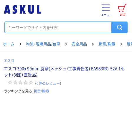
カゴ
メニュー
ホーム
物流・現場用品/台車
安全用品
腕章/胸章
腕
エスコ
エスコ 390x 90mm 腕章(メッシュ/工事責任者) EA983RG-52A 1セ
ット(3個)（直送品）
（
0
件のレビュー
）
ランキングを見る：
腕章/胸章