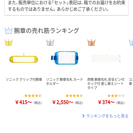
また、販売単位における「セット」表記は、箱でのお届けをお約束
するものではありません。あらかじめご了承ください。
腕章の売れ筋ランキング
ソニック クリップ付腕章
ソニック 腕章名札 カード
西敬 腕章名札 安全ピン付
ユ
ホルダー
ホック付 差し替えシート
章
タイプ
￥415～
￥2,550～
￥374～
（税込）
（税込）
（税込）
ランキングをもっと見る