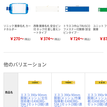
ソニック 腕章名札 カー
西敬 腕章名札 安全ピン
トラスコ中山 TRUSCO
ユニット 
ドホルダー
付 ホック付 差し替えシ
ファスナー付腕章（安全
腕章
ートタイプ
ピンタイプ…
￥270～
￥374～
￥724～
￥8
（税込）
（税込）
（税込）
他のバリエーション
商品名
エスコ 390x 90mm
エスコ 390x 90mm
エスコ 390x 
腕章(メッシュ/主任
腕章(メッシュ/作業
腕章(メッシュ
技術者) EA983RG-
指揮者) EA983RG-
者) EA983RG-
59A 1セット(3個)（直
53A 1セット(3個)（直
セット(3個)（