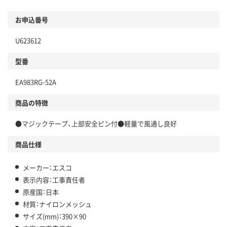
お申込番号
U623612
型番
EA983RG-52A
商品の特徴
●マジックテープ、上部安全ピン付●軽量で風通し良好
商品仕様
メーカー：エスコ
表示内容：工事責任者
原産国：日本
材質：ナイロンメッシュ
サイズ(mm)：390×90