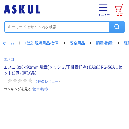
カゴ
メニュー
ホーム
物流・現場用品/台車
安全用品
腕章/胸章
腕
エスコ
エスコ 390x 90mm 腕章(メッシュ/玉掛責任者) EA983RG-56A 1セ
ット(3個)（直送品）
（
0
件のレビュー
）
ランキングを見る：
腕章/胸章