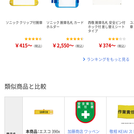
ソニック クリップ付腕章
ソニック 腕章名札 カード
西敬 腕章名札 安全ピン付
ユ
ホルダー
ホック付 差し替えシート
章
タイプ
￥415～
￥2,550～
￥374～
（税込）
（税込）
（税込）
ランキングをもっと見る
類似商品と比較
本商品：
エスコ 390x
加藤商店 ワッペン
敬相 KEIAI 