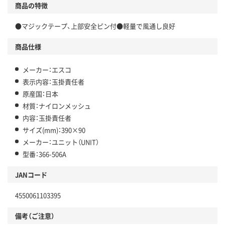
商品の特徴
●マジックテープ、上部安全ピン付●軽量で風通し良好
商品仕様
メーカー：エスコ
表示内容：玉掛責任者
原産国：日本
材質：ナイロンメッシュ
内容：玉掛責任者
サイズ(mm)：390×90
メーカー：ユニット（UNIT）
型番：366-506A
JANコード
4550061103395
備考（ご注意）