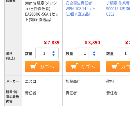
商品名
90mm 腕章(メッシ
安全衛生責任者
チ腕章 作業責
ュ/玉掛責任者)
WPN-108 1セット
900015 1枚 36
EA983RG-56A 1セッ
(10個)（直送品）
0352
ト(3個)（直送品）
￥7,839
￥3,890
￥2
数量
数量
数量
価格
(税込)
カゴへ
カゴへ
カ
エスコ
加藤商店
敬相
メーカー
腕章・胸
責任者
責任者
責任者
章の表示
内容
腕章
腕章
種類