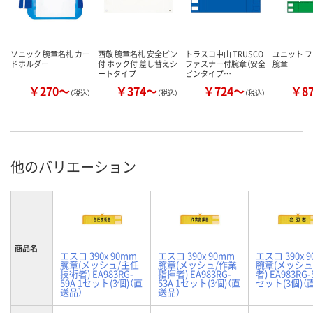
ソニック 腕章名札 カー
西敬 腕章名札 安全ピン
トラスコ中山 TRUSCO
ユニット 
ドホルダー
付 ホック付 差し替えシ
ファスナー付腕章（安全
腕章
ートタイプ
ピンタイプ…
￥270～
￥374～
￥724～
￥8
（税込）
（税込）
（税込）
他のバリエーション
商品名
エスコ 390x 90mm
エスコ 390x 90mm
エスコ 390x 
腕章(メッシュ/主任
腕章(メッシュ/作業
腕章(メッシュ
技術者) EA983RG-
指揮者) EA983RG-
者) EA983RG-
59A 1セット(3個)（直
53A 1セット(3個)（直
セット(3個)（
送品）
送品）