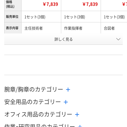
価格
￥7,839
￥7,839
￥7
(税込)
1セット(3個)
1セット(3個)
1セット(3個)
販売単位
主任技術者
作業指揮者
合図者
表示内容
お申込番
詳しく見る
U623625
U623618
U623621
号
わずか
わずか
わずか
在庫
8月25日（火）まで
8月25日（火）まで
8月25日（火）
お届け日
数量
数量
数量
腕章/胸章のカテゴリー
カゴへ
カゴへ
カ
安全用品のカテゴリー
オフィス用品のカテゴリー
作業・研究用品のカテゴリー