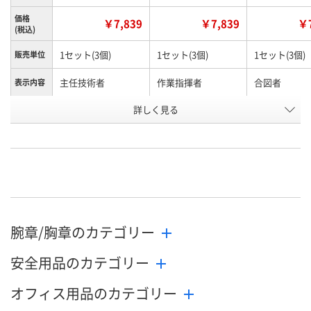
価格
￥7,839
￥7,839
￥7
(税込)
1セット(3個)
1セット(3個)
1セット(3個)
販売単位
主任技術者
作業指揮者
合図者
表示内容
お申込番
詳しく見る
U623625
U623618
U623621
号
わずか
わずか
わずか
在庫
8月24日（月）まで
8月24日（月）まで
8月24日（月）
お届け日
数量
数量
数量
腕章/胸章のカテゴリー
カゴへ
カゴへ
カ
安全用品のカテゴリー
オフィス用品のカテゴリー