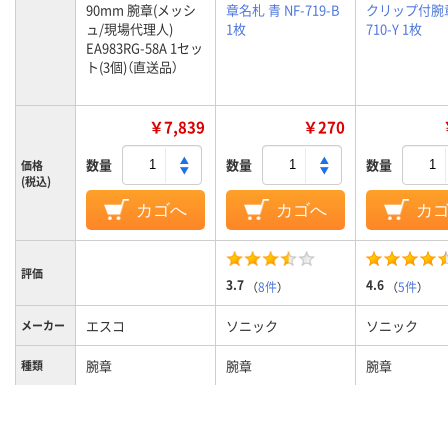
90mm 腕章(メッシ
章名札 青 NF-719-B
クリップ付腕章
ュ/現場代理人)
1枚
710-Y 1枚
EA983RG-58A 1セッ
ト(3個)（直送品）
￥7,839
￥270
数量
数量
数量
価格
(税込)
カゴへ
カゴへ
カ
評価
3.7
4.6
（
8件
）
（
5件
）
エスコ
ソニック
ソニック
メーカー
腕章
腕章
腕章
種類