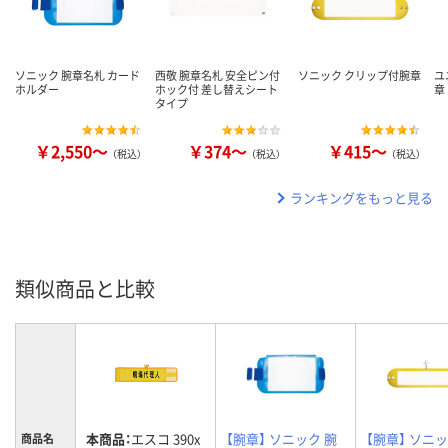
ソニック 腕章名札 カード
西敬 腕章名札 安全ピン付
ソニック クリップ付腕章
ユ
ホルダー
ホック付 差し替えシート
章
タイプ
￥2,550～
￥374～
￥415～
（税込）
（税込）
（税込）
ランキングをもっと見る
類似商品と比較
本商品：
エスコ 390x
【腕章】 ソニック 腕
【腕章】 ソニッ
商品名