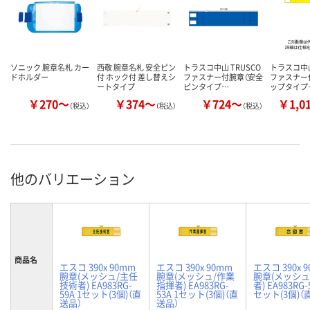
ソニック 腕章名札 カー
西敬 腕章名札 安全ピン
トラスコ中山 TRUSCO
トラスコ中山
ドホルダー
付 ホック付 差し替えシ
ファスナー付腕章（安全
ファスナー
ートタイプ
ピンタイプ…
ップタイプ
￥270～
￥374～
￥724～
￥1,0
（税込）
（税込）
（税込）
他のバリエーション
商品名
エスコ 390x 90mm
エスコ 390x 90mm
エスコ 390x 
腕章(メッシュ/主任
腕章(メッシュ/作業
腕章(メッシュ
技術者) EA983RG-
指揮者) EA983RG-
者) EA983RG-
59A 1セット(3個)（直
53A 1セット(3個)（直
セット(3個)（
送品）
送品）