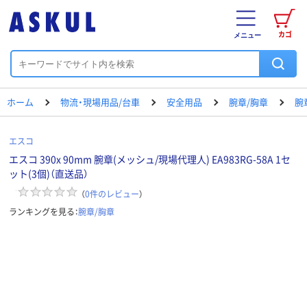
カゴ
メニュー
ホーム
物流・現場用品/台車
安全用品
腕章/胸章
腕
エスコ
エスコ 390x 90mm 腕章(メッシュ/現場代理人) EA983RG-58A 1セ
ット(3個)（直送品）
（
0
件のレビュー
）
ランキングを見る：
腕章/胸章