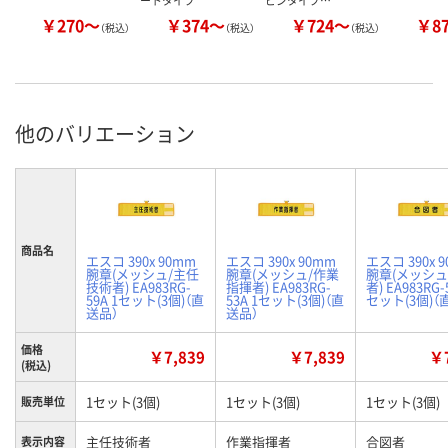
ートタイプ
ピンタイプ…
￥270～
￥374～
￥724～
￥8
（税込）
（税込）
（税込）
他のバリエーション
商品名
エスコ 390x 90mm
エスコ 390x 90mm
エスコ 390x 
腕章(メッシュ/主任
腕章(メッシュ/作業
腕章(メッシュ
技術者) EA983RG-
指揮者) EA983RG-
者) EA983RG-
59A 1セット(3個)（直
53A 1セット(3個)（直
セット(3個)（
送品）
送品）
価格
￥7,839
￥7,839
￥7
(税込)
1セット(3個)
1セット(3個)
1セット(3個)
販売単位
主任技術者
作業指揮者
合図者
表示内容