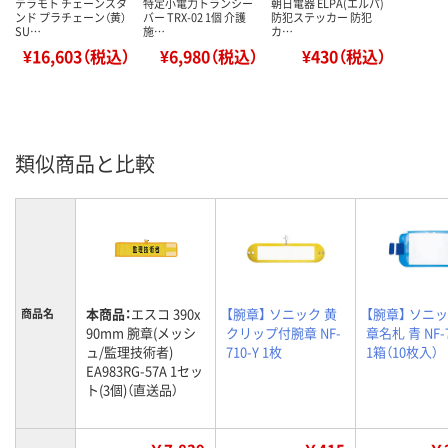
テラモト チェーンスタ
特定小電力トランシー
朝日電器 ELPA(エルパ)
ンド プラチェーン（黄）
バー TRX-02 1個 介護
防犯ステッカー 防犯
SU…
施…
カ…
¥16,603（税込）
¥6,980（税込）
¥430（税込）
類似商品と比較
本商品：
エスコ 390x
【腕章】 ソニック 黄
【腕章】 ソニッ
商品名
90mm 腕章(メッシ
クリップ付腕章 NF-
章名札 青 NF-7
ュ/監理技術者)
710-Y 1枚
1箱（10枚入）
EA983RG-57A 1セッ
ト(3個)（直送品）