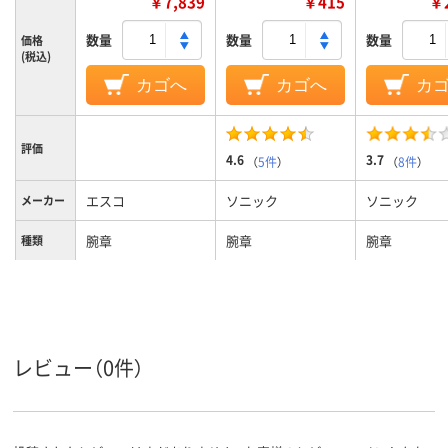
￥7,839
￥415
￥2
数量
数量
数量
価格
(税込)
カゴへ
カゴへ
カ
評価
4.6
3.7
（
5件
）
（
8件
）
エスコ
ソニック
ソニック
メーカー
腕章
腕章
腕章
種類
レビュー（0件）