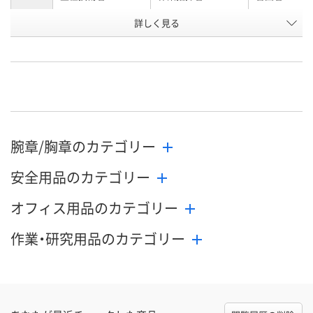
お申込番
詳しく見る
U623625
U623618
U623621
号
わずか
わずか
わずか
在庫
8月25日（火）まで
8月25日（火）まで
8月25日（火）
お届け日
数量
数量
数量
腕章/胸章のカテゴリー
カゴへ
カゴへ
カ
安全用品のカテゴリー
オフィス用品のカテゴリー
作業・研究用品のカテゴリー