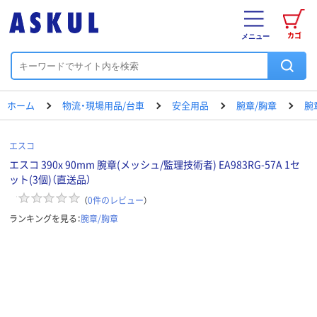
カゴ
メニュー
ホーム
物流・現場用品/台車
安全用品
腕章/胸章
腕
エスコ
エスコ 390x 90mm 腕章(メッシュ/監理技術者) EA983RG-57A 1セ
ット(3個)（直送品）
（
0
件のレビュー
）
ランキングを見る：
腕章/胸章