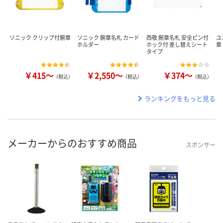
ソニック クリップ付腕章
ソニック 腕章名札 カード
西敬 腕章名札 安全ピン付
ユ
ホルダー
ホック付 差し替えシート
章
タイプ
￥415～
￥2,550～
￥374～
（税込）
（税込）
（税込）
ランキングをもっと見る
メーカーからのおすすめ商品
スポンサー