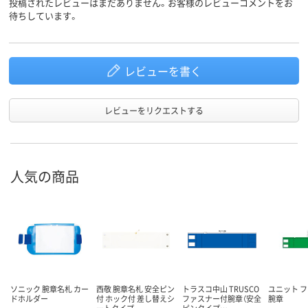
投稿されたレビューはまだありません。お客様のレビューコメントをお
待ちしています。
レビューを書く
レビューをリクエストする
人気の商品
ソニック 腕章名札 カー
西敬 腕章名札 安全ピン
トラスコ中山 TRUSCO
ユニット 
ドホルダー
付 ホック付 差し替えシ
ファスナー付腕章（安全
腕章