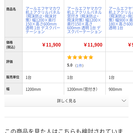
アールエフヤマカワ
アールエフヤマカワ
アールエフヤ
商品名
机上アクリルパネル
机上アクリルパネル
机上アクリル
（飛沫防止・飛沫対
窓付き （飛沫防止・
（飛沫防止・飛
策） 幅1200×奥行
飛沫対策） 幅1200×
策） 幅900×
150×高さ600mm
奥行150×高さ
180×高さ60
透明 1台 デスクパー
600mm 透明 1台 デ
透明 1台
テーション
スクパーテーション
価格
￥11,900
￥11,900
￥9
(税込)
評価
5.0
（
1件
）
1台
1台
1台
販売単位
1200mm
1200mm（窓付き）
900mm
幅
お申込番
詳しく見る
U885907
U885902
U885891
号
9点
あり
5点
在庫
8月9日（日）
8月9日（日）
8月9日（日）
お届け日
この商品を見た人はこちらも検討されていま