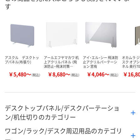
す
数量
数量
数量
カゴへ
カゴへ
カ
アスクル デスクトッ
アールエフヤマカワ 机
アイ・エル・シー 飛沫防
オカムラ 
プパネル(布張り)
上アクリルパネル （飛
止アクリルパーテーシ
スク オプシ
沫防止・飛沫対策…
ョン 窓有
ネル 奥行7
￥5,480～
￥8,680～
￥4,046～
￥16,8
（税込）
（税込）
（税込）
デスクトップパネル/デスクパーテーショ
ン/机仕切りのカテゴリー
ワゴン/ラック/デスク周辺用品のカテゴリ
ー