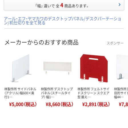
4
「幅」 違いで 全
商品あります。
アール・エフ・ヤマカワのデスクトップパネル/デスクパーテーショ
ン/机仕切りを全て見る
メーカーからのおすすめ商品
スポンサー
林製作所 サイドパネル
林製作所 デスクトップ
林製作所 フェルトサイ
林製作所 
（アクリル）幅600×奥
パネル（スチールタイ
ドスクリーン スクエア
目的サイ
行1…
プ） 幅1…
型 据え…
幅44…
¥5,000（税込）
¥8,660（税込）
¥2,891（税込）
¥7,