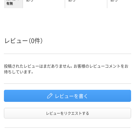
有無
クリア(透明)系
クリア(透明・半透明)
クリア(透明・
カラーグ
ループ
系
系
S
L
サイズ
レビュー（0件）
1.24Kg
質量
1年
保証期間
投稿されたレビューはまだありません。お客様のレビューコメントをお
待ちしています。
レビューを書く
レビューをリクエストする