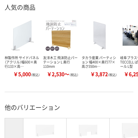
人気の商品
林製作所 サイドパネル
友澤木工 飛沫防止パー
タカラ産業 パーティシ
岐阜プラス
（アクリル）幅600×奥
テーション L 奥行
ョン 幅400×奥行77×
TECCELL
行133×高…
110mm
高さ550m…
ール L型
￥5,000
￥2,530～
￥3,872
￥6,2
（税込）
（税込）
（税込）
他のバリエーション