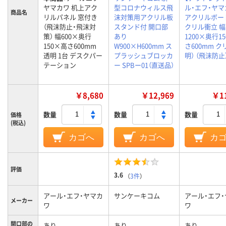
ヤマカワ 机上アク
型コロナウィルス飛
ル・エフ・ヤマ
商品名
リルパネル 窓付き
沫対策用アクリル板
アクリルボー
（飛沫防止・飛沫対
スタンド付 開口部
クリル衝立 幅
策） 幅600×奥行
あり
1200×奥行1
150×高さ600mm
W900×H600mm ス
さ600mm ク
透明 1台 デスクパー
プラッシュブロッカ
明） （飛沫防止
テーション
ー SPBー01（直送品）
￥8,680
￥12,969
￥11
数量
数量
数量
価格
(税込)
カゴへ
カゴへ
カ
評価
3.6
（
3件
）
アール・エフ・ヤマカ
サンケーキコム
アール・エフ
メーカー
ワ
ワ
開口部の
あり
あり
あり