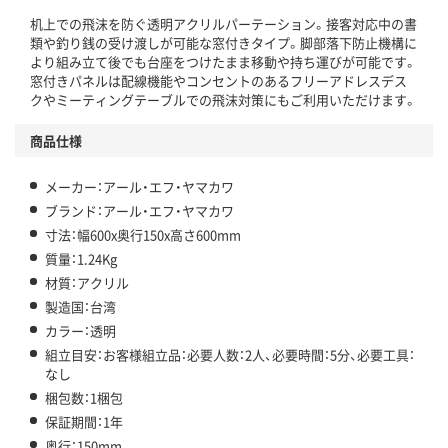
机上での飛沫を防ぐ透明アクリルパーテーション。接客対応中の書
類や釣り銭の受け渡しが可能な窓付きタイプ。脚部落下防止機構に
より組み立て後でも台座をつけたまま移動や持ち運びが可能です。
窓付きパネルは配線機能やコンセントのあるフリーアドレスデス
クやミーティングテーブルでの飛沫対策にもご利用いただけます。
商品仕様
メーカー：アール・エフ・ヤマカワ
ブランド：アール・エフ・ヤマカワ
寸法：幅600x奥行150x高さ600mm
質量：1.24Kg
材質：アクリル
製造国：台湾
カラー：透明
組立目安：お客様組立品：必要人数：2人、必要時間：5分、必要工具：
なし
梱包数：1梱包
保証期間：1年
奥行：150mm