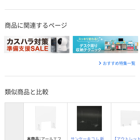
商品に関連するページ
おすすめ特集一覧
類似商品と比較
本商品：
アールエフ
サンケーキコム 新
【アウトレッ