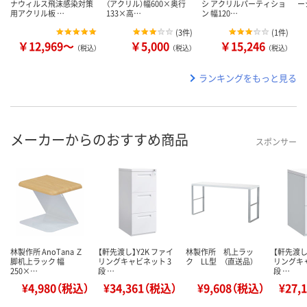
ナウィルス飛沫感染対策
（アクリル）幅600×奥行
シ アクリルパーティショ
ー
用アクリル板 …
133×高…
ン 幅120…
(
3件
)
(
1件
)
￥12,969～
￥5,000
￥15,246
（税込）
（税込）
（税込）
ランキングをもっと見る
メーカーからのおすすめ商品
スポンサー
林製作所 AnoTana Ｚ
【軒先渡し】Y2K ファイ
林製作所 机上ラッ
【軒先渡し
脚机上ラック 幅
リングキャビネット 3
ク LL型 （直送品）
リングキャ
250×…
段 …
段 …
¥4,980（税込）
¥34,361（税込）
¥9,608（税込）
¥27,