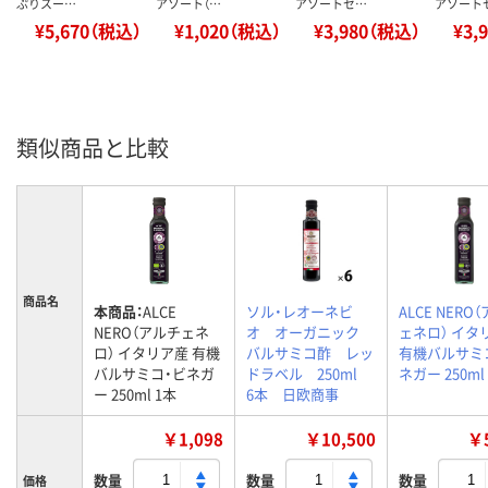
ぷりスー…
アソート（…
アソートセ…
アソート
¥5,670（税込）
¥1,020（税込）
¥3,980（税込）
¥3,
類似商品と比較
商品名
本商品：
ALCE
ソル・レオーネビ
ALCE NERO
NERO（アルチェネ
オ オーガニック
ェネロ） イタ
ロ） イタリア産 有機
バルサミコ酢 レッ
有機バルサミ
バルサミコ・ビネガ
ドラベル 250ml
ネガー 250ml
ー 250ml 1本
6本 日欧商事
￥1,098
￥10,500
￥5
数量
数量
数量
価格