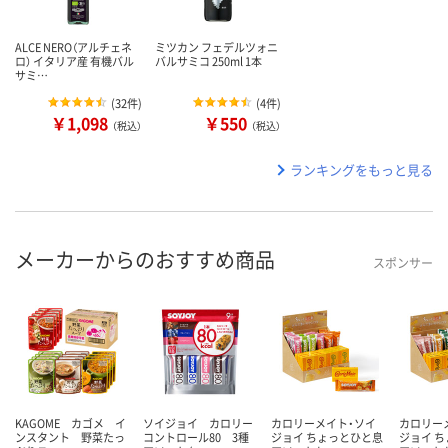
ALCE NERO（アルチェネ
ミツカン フェデルツォニ
ロ） イタリア産 有機バル
バルサミコ 250ml 1本
サミ…
(
32件
)
(
4件
)
￥1,098
￥550
（税込）
（税込）
ランキングをもっと見る
メーカーからのおすすめ商品
スポンサー
KAGOME カゴメ イ
ソイジョイ カロリー
カロリーメイト・ソイ
カロリー
ンスタント 野菜たっ
コントロール80 3種
ジョイ ちょっとひと息
ジョイ 