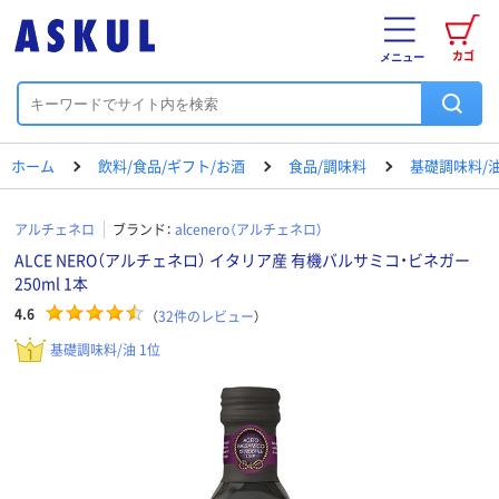
カゴ
メニュー
ホーム
飲料/食品/ギフト/お酒
食品/調味料
基礎調味料/
アルチェネロ
ブランド：
alcenero（アルチェネロ）
ALCE NERO（アルチェネロ） イタリア産 有機バルサミコ・ビネガー
250ml 1本
4.6
（
32
件のレビュー
）
基礎調味料/油 1位