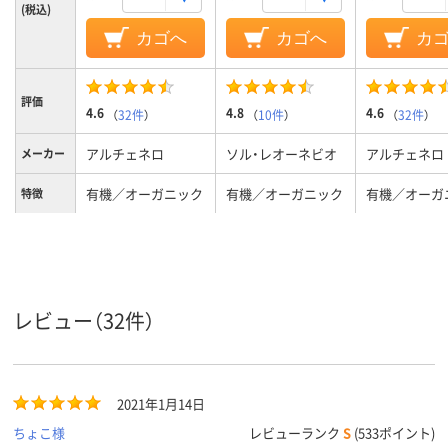
(税込)
カゴへ
カゴへ
カ
評価
4.6
4.8
4.6
（
32件
）
（
10件
）
（
32件
）
アルチェネロ
ソル・レオーネビオ
アルチェネロ
メーカー
有機／オーガニック
有機／オーガニック
有機／オーガ
特徴
250ml
250ml
250ml
内容量
パッケー
瓶
瓶
瓶
ジの種類
レビュー（32件）
2021年1月14日
ちょこ様
レビューランク
S
(533ポイント)