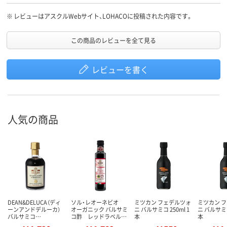
※
レビューはアスクルWebサイト、LOHACOに投稿された内容です。
この商品のレビューを全て見る
レビューを書く
人気の商品
DEAN&DELUCA（ディ
ソル・レオーネビオ
ミツカン フェデルツォ
ミツカン 
ーンアンドデルーカ）
オーガニック バルサミ
ニ バルサミコ 250ml 1
ニ バルサミコ
バルサミコ…
コ酢 レッドラベル…
本
本