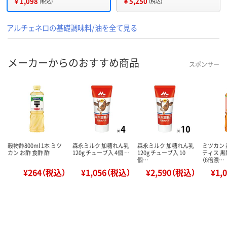
￥1,098
￥5,250
(税込)
(税込)
アルチェネロの基礎調味料/油を全て見る
メーカーからのおすすめ商品
スポンサー
穀物酢800ml 1本 ミツ
森永ミルク 加糖れん乳
森永ミルク 加糖れん乳
ミツカン
カン お酢 食酢 酢
120g チューブ入 4個 …
120g チューブ入 10
ティス 
個…
（6倍濃…
¥264（税込）
¥1,056（税込）
¥2,590（税込）
¥1,