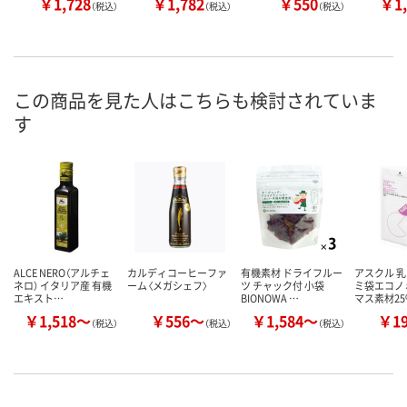
￥1,728
￥1,782
￥550
￥1,
（税込）
（税込）
（税込）
この商品を見た人はこちらも検討されていま
す
ALCE NERO（アルチェ
カルディコーヒーファ
有機素材 ドライフルー
アスクル 
ネロ） イタリア産 有機
ーム〈メガシェフ〉
ツ チャック付 小袋
ミ袋エコノ
エキスト…
BIONOWA …
マス素材2
￥1,518～
￥556～
￥1,584～
￥1
（税込）
（税込）
（税込）