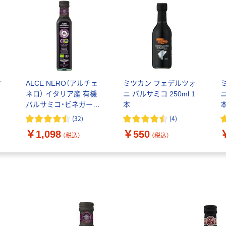
オ
ALCE NERO（アルチェ
ミツカン フェデルツォ
コ
ネロ） イタリア産 有機
ニ バルサミコ 250ml 1
ニ
バルサミコ・ビネガー
本
事
250ml 1本
(
32
)
(
4
)
￥1,098
￥550
（税込）
（税込）