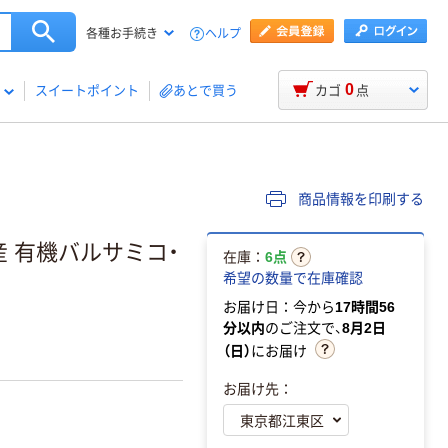
ヘルプ
各種お手続き
0
スイートポイント
あとで買う
カゴ
点
商品情報を印刷する
ア産 有機バルサミコ・
在庫：
6点
希望の数量で在庫確認
お届け日：今から
17時間56
分以内
のご注文で、
8月2日
（日）
にお届け
お届け先：