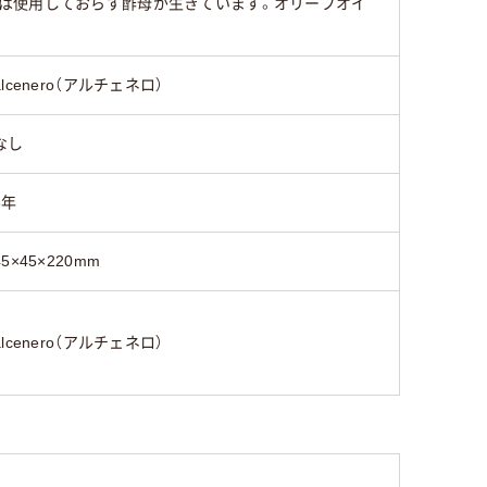
は使用しておらず酢母が生きています。オリーブオイ
alcenero（アルチェネロ）
なし
3年
45×45×220mm
alcenero（アルチェネロ）