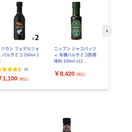
次のスライド
ミツカン フェデルツォ
ニップン ジャコバッツ
ウイングエ
 バルサミコ 250ml 2
ィ 有機バルサミコ酢調
ネ バルサミ
本
味料 100ml x12
250mlx6
8007178800199 1セッ
40122001
(
4
)
￥8,420
￥3,888
ト(12個)（直送品）
ト(6個)（直
（税込）
￥1,100
（税込）