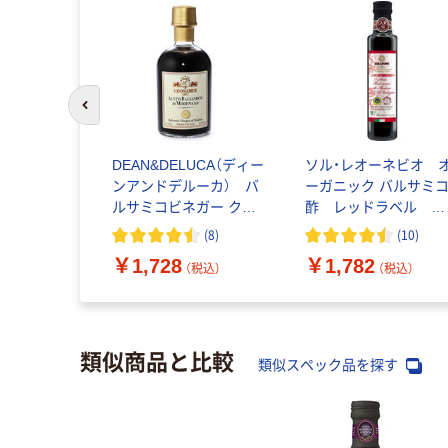
前のスライドへ
DEAN&DELUCA（ディー
ソル・レオーネビオ 
ンアンドデルーカ） バ
ーガニック バルサミ
ルサミコビネガー クラ
酢 レッドラベル
シコ 1本（250ml）
250ml １本 日欧商
(
8
)
(
10
)
￥1,728
￥1,782
（税込）
（税込）
類似商品と比較
類似スペック品を探す