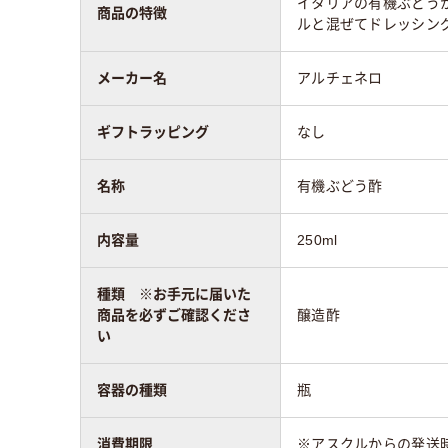
イタリアの有機ぶどう
商品の特徴
ルと混ぜてドレッシン
メーカー名
アルチェネロ
ギフトラッピング
なし
名称
有機ぶどう酢
内容量
250ml
種類 ※お手元に届いた
商品を必ずご確認くださ
醸造酢
い
容器の種類
瓶
消費期限
※アスクルからの発送