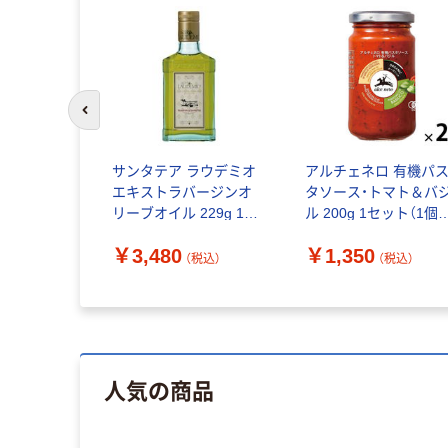
前のスライドへ
サンタテア ラウデミオ
アルチェネロ 有機パ
エキストラバージンオ
タソース・トマト＆バ
リーブオイル 229g 1個
ル 200g 1セット（1個
イタリア産 オリーブ油
×2）日仏貿易 イタリア
￥3,480
￥1,350
ギフト
オーガニック
（税込）
（税込）
人気の商品