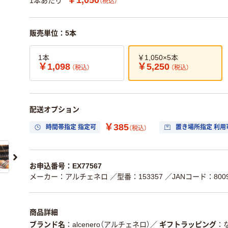
1本あたり
（税込）
販売単位：5本
1本
￥1,050×5本
￥1,098
￥5,250
（税込）
（税込）
配送オプション
￥385
時間帯指定 指定可
置き場所指定 利用
（税込）
お申込番号：EX77567
メーカー：アルチェネロ
／型番：153357
／JANコード：80090
商品詳細
ブランド名
alcenero（アルチェネロ）
／
ギフトラッピング