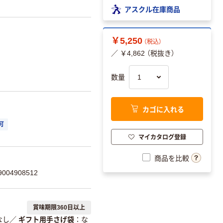
アスクル在庫商品
￥5,250
（税込）
／ ￥4,862 （税抜き）
数量
カゴに入れる
可
マイカタログ登録
商品を比較
04908512
賞味期限360日以上
なし
／
ギフト用手さげ袋
な