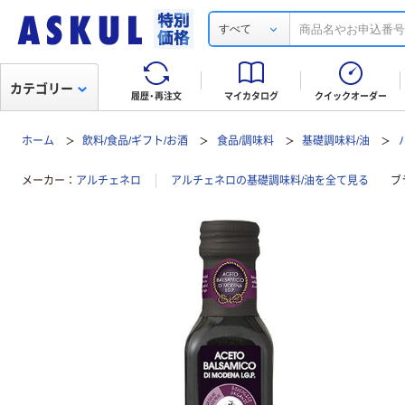
すべて
カテゴリー
履歴・再注文
マイカタログ
クイックオーダー
ホーム
飲料/食品/ギフト/お酒
食品/調味料
基礎調味料/油
メーカー
アルチェネロ
アルチェネロの基礎調味料/油を全て見る
ブ