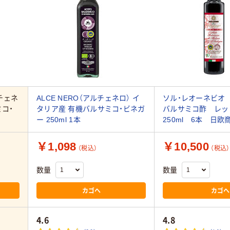
ルチェネ
ALCE NERO（アルチェネロ） イ
ソル・レオーネビオ
ミコ・
タリア産 有機バルサミコ・ビネガ
バルサミコ酢 レ
ー 250ml 1本
250ml 6本 日欧
￥1,098
￥10,500
（税込）
（税込）
数量
数量
カゴへ
カゴへ
4.6
4.8