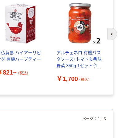
次のスライド
日仏貿易 ハイアーリビ
アルチェネロ 有機パス
アルチェネ
ング 有機ハーブティー
タソース・トマト＆香味
キーニ・ペース
野菜 350g 1セット（1個
セット（1個
￥821~
×2）日仏貿易 イタリア
イタリア 
（税込）
￥1,700
￥1,980
オーガニック
（税込）
ページ：
1
／
3