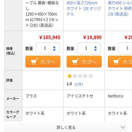
ーブル 幕板・棚板な
450×高さ720mm
奥行450 シ
し
ホワイト 1台 オリジ
ホワイト 研修
1200×450×700m
ナル
1台（直送品）
m 617993×2 1セッ
ト（2台）（直送品）
￥105,945
￥19,890
￥29
数量
数量
数量
価格
(税込)
カゴへ
カゴへ
カ
評価
1.0
（
1件
）
プラス
アイリスチトセ
Netforce
メーカー
カラーグ
ホワイト系
ホワイト系
ホワイト系
ループ
キャスタ
詳しく見る
キャスター付き
キャスター付
ー