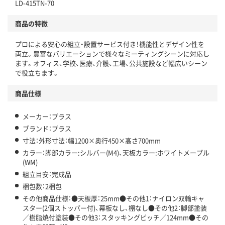
LD-415TN-70
商品の特徴
プロによる安心の組立・設置サービス付き！機能性とデザイン性を
両立。豊富なバリエーションで様々なミーティングシーンに対応し
ます。オフィス、学校、医療、介護、工場、公共施設など幅広いシーン
で役立ちます。
商品仕様
メーカー：プラス
ブランド：プラス
寸法：外形寸法：幅1200×奥行450×高さ700mm
カラー：脚部カラー:シルバー(M4)、天板カラー:ホワイトメープル
(WM)
組立目安：完成品
梱包数：2梱包
その他商品仕様：●天板厚：25mm●その他1：ナイロン双輪キャ
スター(2個ストッパー付)、幕板なし、棚なし●その他2：脚部塗装
／樹脂焼付塗装●その他3：スタッキングピッチ／124mm●その