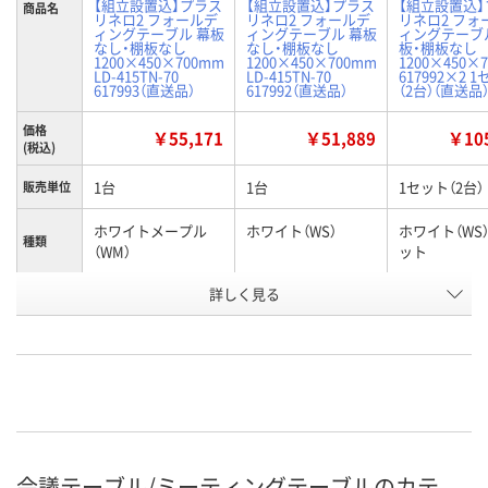
【組立設置込】プラス
【組立設置込】プラス
【組立設置込
商品名
リネロ2 フォールデ
リネロ2 フォールデ
リネロ2 フォ
ィングテーブル 幕板
ィングテーブル 幕板
ィングテーブ
なし・棚板なし
なし・棚板なし
板・棚板なし
1200×450×700mm
1200×450×700mm
1200×450×
LD-415TN-70
LD-415TN-70
617992×2 
617993（直送品）
617992（直送品）
（2台）（直送品
価格
￥55,171
￥51,889
￥105
(税込)
1台
1台
1セット（2台）
販売単位
ホワイトメープル
ホワイト（WS）
ホワイト（WS
種類
（WM）
ット
お申込番
詳しく見る
J923917
J923916
U932063
号
直送品
直送品
直送品
在庫
9月4日（金）まで
9月4日（金）まで
9月4日（金）ま
お届け日
数量
数量
数量
会議テーブル/ミーティングテーブルのカテ