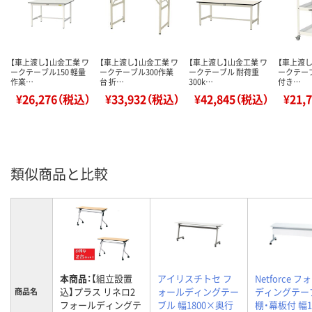
【車上渡し】山金工業 ワ
【車上渡し】山金工業 ワ
【車上渡し】山金工業 ワ
【車上渡し
ークテーブル150 軽量
ークテーブル300作業
ークテーブル 耐荷重
ークテーブ
作業…
台 折…
300k…
付き…
¥26,276（税込）
¥33,932（税込）
¥42,845（税込）
¥21,
類似商品と比較
本商品：
【組立設置
アイリスチトセ フ
Netforce 
込】プラス リネロ2
ォールディングテー
ディングテー
商品名
フォールディングテ
ブル 幅1800×奥行
棚・幕板付 幅1