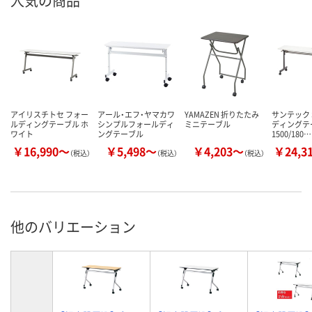
人気の商品
アイリスチトセ フォー
アール・エフ・ヤマカワ
YAMAZEN 折りたたみ
サンテック 
ルディングテーブル ホ
シンプルフォールディ
ミニテーブル
ディングテ
ワイト
ングテーブル
1500/180…
￥16,990～
￥5,498～
￥4,203～
￥24,3
（税込）
（税込）
（税込）
他のバリエーション