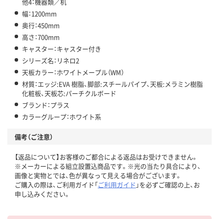
他4：機器類／机
幅：1200mm
奥行：450mm
高さ：700mm
キャスター：キャスター付き
シリーズ名：リネロ2
天板カラー：ホワイトメープル（WM）
材質：エッジ:EVA 樹脂、脚部:スチールパイプ、天板:メラミン樹脂
化粧板、天板芯:パーチクルボード
ブランド：プラス
カラーグループ：ホワイト系
備考（ご注意）
【返品について】お客様のご都合による返品はお受けできません。
※メーカーによる組立設置込商品です。※光の当たり具合により、
画像と実物とでは、色が異なって見える場合がございます。
ご購入の際は、ご利用ガイド「
ご利用ガイド
」を必ずご確認の上、お
申し込みください。