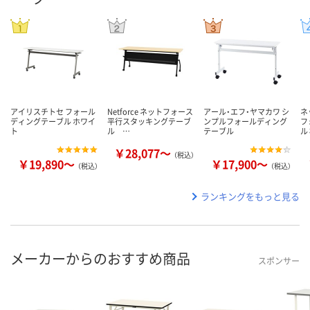
アイリスチトセ フォール
Netforce ネットフォース
アール・エフ・ヤマカワ シ
ネ
ディングテーブル ホワイ
平行スタッキングテーブ
ンプルフォールディング
フ
ト
ル …
テーブル
ル
￥28,077～
（税込）
￥19,890～
￥17,900～
（税込）
（税込）
ランキングをもっと見る
メーカーからのおすすめ商品
スポンサー