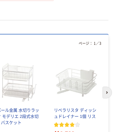
ページ：
1
／
3
次のスライド
パール金属 水切りラッ
リベラリスタ ディッシ
パール金属
ク モデリエ 2段式水切
ュドレイナー 1個 リス
ク シンプル
りバスケット
式水切りバ
439376 