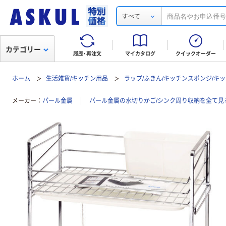
すべて
カテゴリー
履歴・再注文
マイカタログ
クイックオーダー
ホーム
生活雑貨/キッチン用品
ラップ/ふきん/キッチンスポンジ/キ
メーカー
パール金属
パール金属の水切りかご/シンク周り収納を全て見