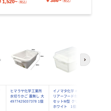
￥386~
￥1,520~
￥1,680
（税込）
（税込）
次へ
切
ヒマラヤ化学工業所
イノマタ化学 #50 ク
リッチェ
水切りかご 蓋無し 大
リアーフード付水切
水切りバッ
4977425037378 1個
セットM型 クリアー
4950672
ホワイト 1個