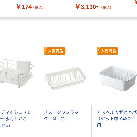
￥174
￥3,130~
（税込）
（税込）
人気商品
人気商品
 ディッシュドレ
リス タワシラッ
アスベル Nポゼ 水
ー 水切りかご
ク M 白
りセット中 A4309 1
H467
個