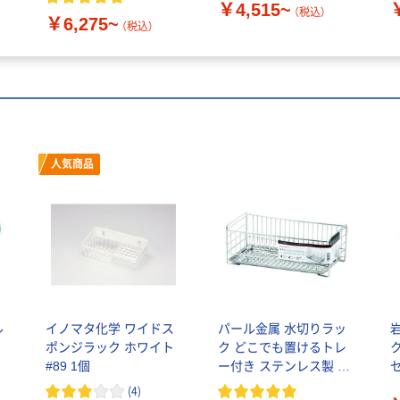
￥4,515~
（税込）
￥6,275~
（税込）
人気商品
ル
イノマタ化学 ワイドス
パール金属 水切りラッ
ポンジラック ホワイト
ク どこでも置けるトレ
#89 1個
ー付き ステンレス製 ア
ットアクア
(
4
)