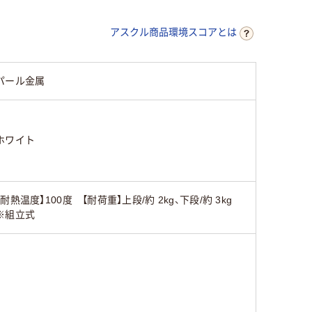
アスクル商品環境スコアとは
パール金属
ホワイト
【耐熱温度】100度 【耐荷重】上段/約 2kg、下段/約 3kg
※組立式