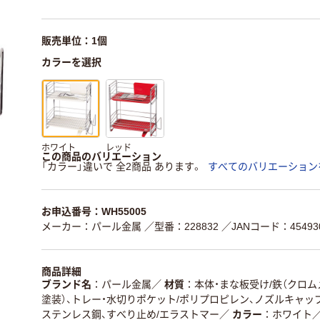
販売単位：1個
カラーを選択
ホワイト
レッド
この商品のバリエーション
「カラー」違いで 全2商品 あります。
すべてのバリエーション
お申込番号：WH55005
メーカー：パール金属
／型番：228832
／JANコード：454930
商品詳細
ブランド名
パール金属
／
材質
本体・まな板受け/鉄（クロ
塗装）、トレー・水切りポケット/ポリプロピレン、ノズルキャップ
ステンレス鋼、すべり止め/エラストマー
／
カラー
ホワイト