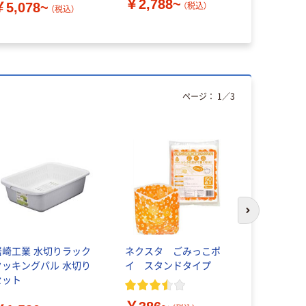
￥2,788~
￥5,078~
￥3,724
（税込）
（税込）
ページ：
1
／
3
次のスライド
岩崎工業 水切りラック
ネクスタ ごみっこポ
水切り吸水
クッキングパル 水切り
イ スタンドタイプ
スリップ ブ
セット
枚入）今村