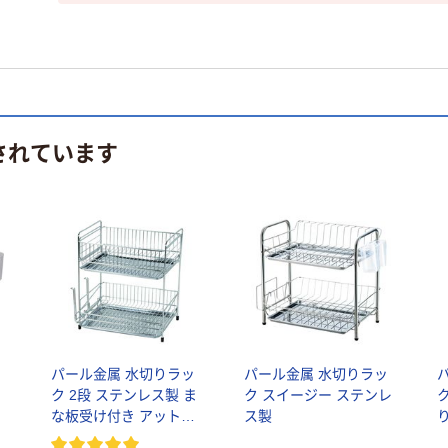
されています
ス
パール金属 水切りラッ
パール金属 水切りラッ
ク 2段 ステンレス製 ま
ク スイージー ステンレ
な板受け付き アットア
ス製
クア