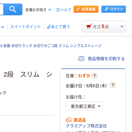
ヘルプ
各種お手続き
0
スイートポイント
あとで買う
カゴ
点
ル金属 水切りラック 水切りかご 2段 スリム シンプルストレージ
商品情報を印刷する
 2段 スリム シ
在庫：
わずか
お届け日：8月6日（木）
ック
お届け先：
直送品
クラスアップ株式会社