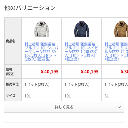
他のバリエーション
商品名
村上被服 難燃長袖
村上被服 難燃長袖
村上被服 難
ブルゾン 10L シルバ
ブルゾン 10L ネイビ
ブルゾン 3L 
ーグレー V4222-39-
ー V4222-1-10L(2枚
ル V4222-74-
10L(2枚入) 1セット
入) 1セット(2枚入)
入) 1セット(2
(2枚入)（直送品）
（直送品）
（直送品）
価格
￥40,195
￥40,195
￥30
(税込)
1セット(2枚入)
1セット(2枚入)
1セット(2枚入
販売単位
10L
10L
3L
サイズ
詳しく見る
シルバーグレー
ネイビー
キャメル
カラー
お申込番
WHW4825
WHW4816
WHW4832
号