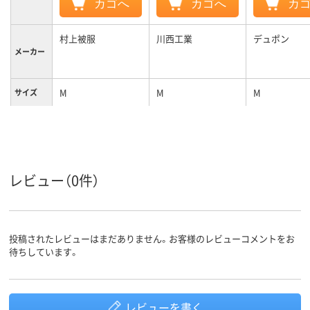
カゴへ
カゴへ
カ
村上被服
川西工業
デュポン
メーカー
M
M
M
サイズ
レビュー（0件）
投稿されたレビューはまだありません。お客様のレビューコメントをお
待ちしています。
レビューを書く