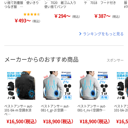
い捨て防塵服 使いきり
ン 7020 裾ゴム入り
ケ 7018 フード付き
服
つなぎ服 …
使い捨てパンツ
#
￥294～
￥387～
（税込）
（税込）
￥493～
（税込）
ランキングをもっと見る
メーカーからのおすすめ商品
スポンサー
ベストアンサー aut-
ベストアンサー aut-
ベストアンサー aut-
ベストアン
101-bk-m 空調水涼
081-t_gr-2l 空調…
081-t_nv-l 空調作…
101-bk-
ベ…
¥16,500（税込）
¥18,900（税込）
¥18,900（税込）
¥16,