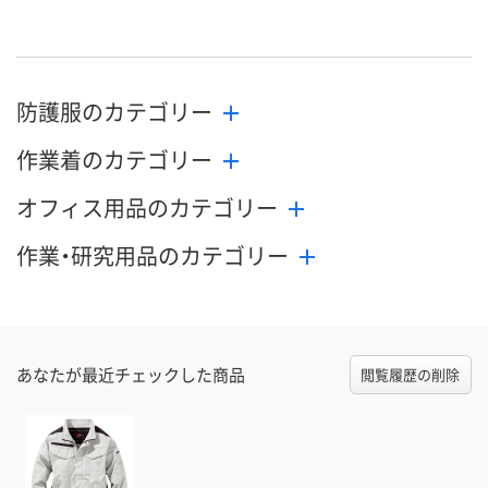
直送品
直送品
直送品
在庫
8月21日（金）まで
8月21日（金）まで
8月21日（金）
お届け日
防護服のカテゴリー
数量
数量
数量
作業着のカテゴリー
カゴへ
カゴへ
カ
オフィス用品のカテゴリー
作業・研究用品のカテゴリー
あなたが最近チェックした商品
閲覧履歴の削除