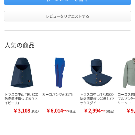
レビューをリクエストする
人気の商品
トラスコ中山 TRUSCO
カーゴパンツA-3175
トラスコ中山 TRUSCO
コーコス信
防炎溶接帽つばありネ
防炎溶接帽つば無し（マ
ブルゾンPー4
イビーLL(…
ックスダイ…
リーン…
￥3,108
￥6,014～
￥2,994～
￥9,
（税込）
（税込）
（税込）