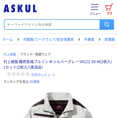
カゴ
メニュー
ホーム
作業服/ワークウェア/安全保護具
作業着
防護服
村上被服
ブランド：
快適ウェア
村上被服 難燃長袖ブルゾン M シルバーグレー V4222-39-M(2枚入)
1セット(2枚入)（直送品）
（
0
件のレビュー
）
ランキングを見る：
防護服