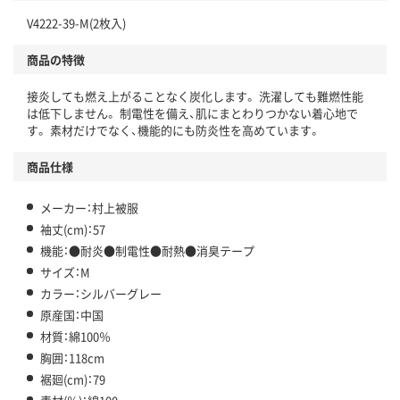
V4222-39-M(2枚入)
商品の特徴
接炎しても燃え上がることなく炭化します。 洗濯しても難燃性能
は低下しません。 制電性を備え、肌にまとわりつかない着心地で
す。 素材だけでなく、機能的にも防炎性を高めています。
商品仕様
メーカー：村上被服
袖丈(cm)：57
機能：●耐炎●制電性●耐熱●消臭テープ
サイズ：M
カラー：シルバーグレー
原産国：中国
材質：綿100％
胸囲：118cm
裾廻(cm)：79