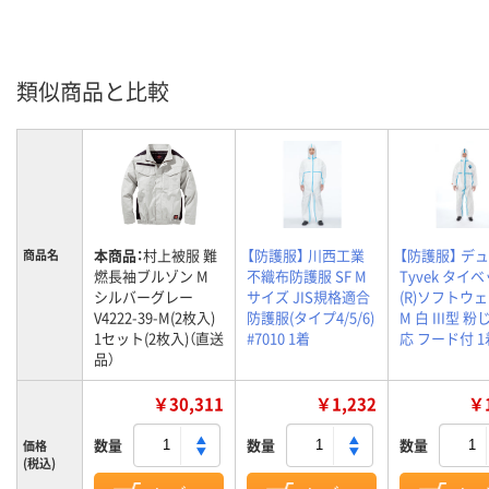
類似商品と比較
本商品：
村上被服 難
【防護服】 川西工業
【防護服】 デ
商品名
燃長袖ブルゾン M
不織布防護服 SF M
Tyvek タイ
シルバーグレー
サイズ JIS規格適合
(R)ソフトウ
V4222-39-M(2枚入)
防護服(タイプ4/5/6)
M 白 III型 
1セット(2枚入)（直送
#7010 1着
応 フード付 1
品）
￥30,311
￥1,232
￥1
数量
数量
数量
価格
(税込)