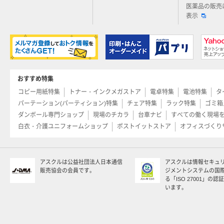
医薬品の販売
表示
おすすめ特集
コピー用紙特集
トナー・インクメガストア
電卓特集
電池特集
タ
パーテーション(パーティション)特集
チェア特集
ラック特集
ゴミ箱
ダンボール専門ショップ
現場のチカラ
台車ナビ
すべての働く現場
白衣・介護ユニフォームショップ
ポストイットストア
オフィスづくり
アスクルは公益社団法人日本通信
アスクルは情報セキュ
販売協会の会員です。
ジメントシステムの国
る「ISO 27001」の
います。