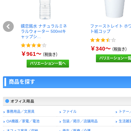
嬬恋銘水 ナチュラルミネ
ファーストレイト ホ
ラルウォーター 500mlキ
ト紙コップ
ャップシ…
￥340～
（税抜き）
￥961～
（税抜き）
商品を探す
事務用品／文房具
ファイル
トナー
OA機器／家電／電池
包装／掲示／店舗用品
生活雑