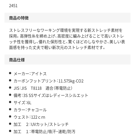
2451
商品の特徴
ストレスフリーなワーキング環境を実現する新ストレッチ素材を
採用。高弾性糸を締め上げ、高密度に編み上げることで高いストレ
ッチ性を獲得し、優れた保形性と、驚くほどのしなやかさ、美しい表
面感を持った丈夫で軽い新次元のストレッチ素材です。
商品仕様
メーカー：アイトス
カーボンフットプリント：11.575kg-CO2
JIS：JIS T8118 適合（帯電防止）
備考：3S SSサイズはレディースシルエット
サイズ：6L
カラー：チャコール
ウェスト：122ｃｍ
加工 ２：UVカット/ストレッチ
加工 １：帯電防止/吸汗・速乾/防汚