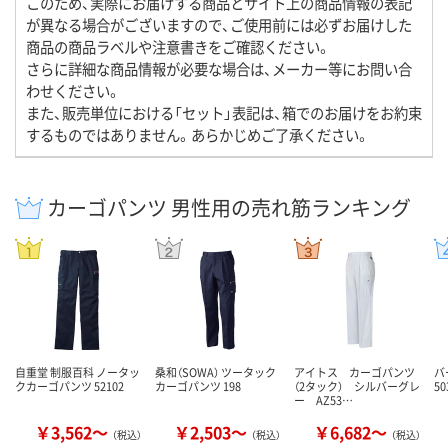
このため、実際にお届けする商品とサイト上の商品情報の表記
が異なる場合がございますので、ご使用前には必ずお届けした
商品の商品ラベルや注意書きをご確認ください。
さらに詳細な商品情報が必要な場合は、メーカー等にお問い合
わせください。
また、販売単位における「セット」表記は、箱でのお届けをお約束
するものではありません。あらかじめご了承ください。
カーゴパンツ 男性用の売れ筋ランキング
自重堂 制服百科 ノータッ
桑和（SOWA） ツータック
アイトス カーゴパンツ
バ
クカーゴパンツ 52102
カーゴパンツ 198
（2タック） シルバーグレ
50
ー AZ53…
￥3,562～
￥2,503～
￥6,682～
（税込）
（税込）
（税込）