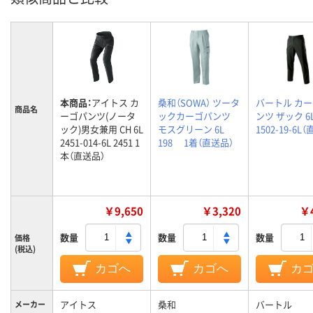
本商品：
アイトス カ
桑和（SOWA） ツータ
バートル カ
商品名
ーゴパンツ(ノータ
ックカーゴパンツ
ンツ ザック 6
ック)男女兼用 CH 6L
モスグリーン 6L
1502-19-6L
2451-014-6L 2451 1
198 1着（直送品）
本（直送品）
￥9,650
￥3,320
￥4
数量
数量
数量
価格
(税込)
カゴへ
カゴへ
カ
アイトス
桑和
バートル
メーカー