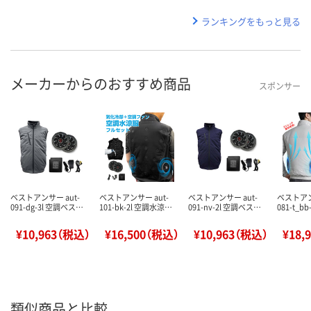
ランキングをもっと見る
メーカーからのおすすめ商品
スポンサー
ベストアンサー aut-
ベストアンサー aut-
ベストアンサー aut-
ベストアン
091-dg-3l 空調ベス…
101-bk-2l 空調水涼…
091-nv-2l 空調ベス…
081-t_b
¥10,963（税込）
¥16,500（税込）
¥10,963（税込）
¥18,
類似商品と比較