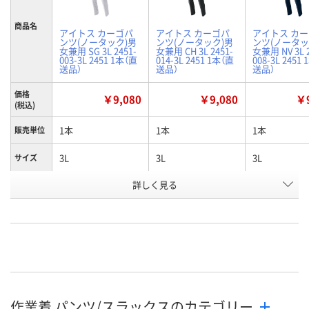
商品名
アイトス カーゴパ
アイトス カーゴパ
アイトス カ
ンツ(ノータック)男
ンツ(ノータック)男
ンツ(ノータッ
女兼用 SG 3L 2451-
女兼用 CH 3L 2451-
女兼用 NV 3L 2
003-3L 2451 1本（直
014-3L 2451 1本（直
008-3L 2451
送品）
送品）
送品）
価格
￥9,080
￥9,080
￥9
(税込)
1本
1本
1本
販売単位
3L
3L
3L
サイズ
詳しく見る
シルバーグレー
チャコール
ネイビー
カラー
お申込番
WNH8720
WNH7287
WNH8551
号
直送品
直送品
直送品
在庫
8月24日（月）まで
8月24日（月）まで
お届け日
作業着 パンツ/スラックスのカテゴリー
数量
数量