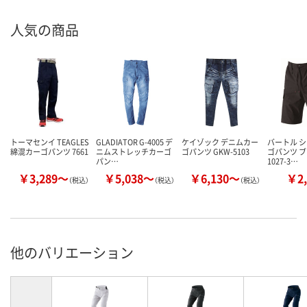
人気の商品
トーマセンイ TEAGLES
GLADIATOR G-4005 デ
ケイゾック デニムカー
バートル 
綿混カーゴパンツ 7661
ニムストレッチカーゴ
ゴパンツ GKW-5103
ゴパンツ ブ
パン…
1027-3…
￥3,289～
￥5,038～
￥6,130～
￥2,
（税込）
（税込）
（税込）
他のバリエーション