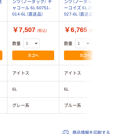
送
ンツ（ノータック） チ
ンツ（ノータック） タ
ーグレー 
ャコール 6L 60751-
ーコイズ 6L 2951-
1着（直送
014-6L（直送品）
027-6L（直送品）
￥7,507
￥6,765
￥5,7
（税込）
（税込）
数量
数量
数量
カゴへ
カゴへ
アイトス
アイトス
村上被服
6L
6L
6L
グレー系
ブルー系
グレー系
商品情報を印刷する