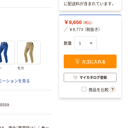
に配送料が含まれています。
￥9,650
（税込）
／ ￥8,773 （税抜き）
数量
カゴに入れる
ー
モカ
マイカタログ登録
エーションを見る
商品を比較
5559
8118 適合（帯電防止）
／
カー