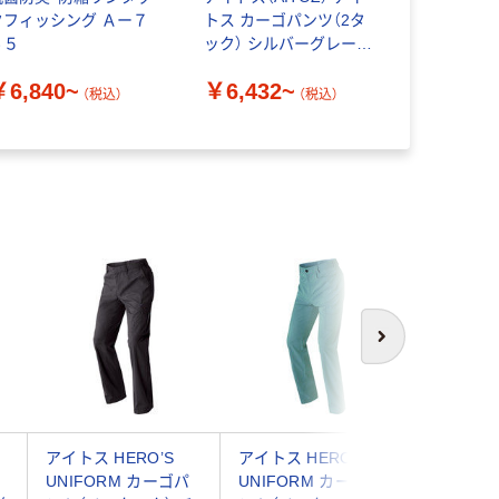
クフィッシング Ａー７
トス カーゴパンツ（2タ
ゴパンツ ブ
４５
ック） シルバーグレー
1022-35-
5564-003
品）
￥6,840~
￥6,432~
￥3,190
（税込）
（税込）
次へ
ン
アイトス HERO’S
アイトス HERO’S
HOOH 
UNIFORM カーゴパ
UNIFORM カーゴパ
ーゴ 320