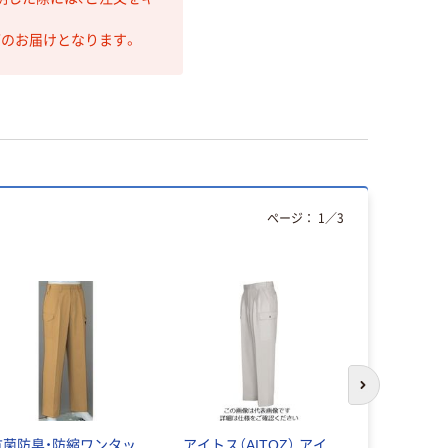
第のお届けとなります。
ページ：
1
／
3
次のスライド
抗菌防臭・防縮ワンタッ
アイトス（AITOZ） アイ
バートル 