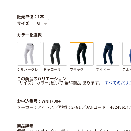
販売単位：1本
サイズ
カラーを選択
シルバーグレ
チャコール
ブラック
ネイビー
ブル
ー
この商品のバリエーション
「サイズ」「カラー」違いで 全60商品 あります。
すべてのバリ
お申込番号：WNH7964
メーカー：アイトス
／型番：2451
／JANコード：452485147
商品詳細
備考
3S SSサイズはレディースシルエット
／
JIS
JIS T