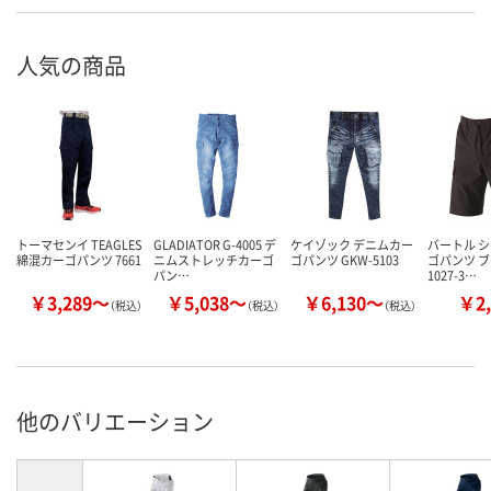
人気の商品
トーマセンイ TEAGLES
GLADIATOR G-4005 デ
ケイゾック デニムカー
バートル 
綿混カーゴパンツ 7661
ニムストレッチカーゴ
ゴパンツ GKW-5103
ゴパンツ ブ
パン…
1027-3…
￥3,289～
￥5,038～
￥6,130～
￥2,
（税込）
（税込）
（税込）
他のバリエーション