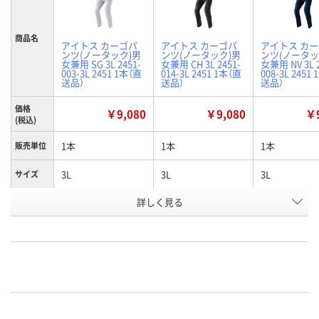
商品名
アイトス カーゴパ
アイトス カーゴパ
アイトス カ
ンツ(ノータック)男
ンツ(ノータック)男
ンツ(ノータッ
女兼用 SG 3L 2451-
女兼用 CH 3L 2451-
女兼用 NV 3L 2
003-3L 2451 1本（直
014-3L 2451 1本（直
008-3L 2451
送品）
送品）
送品）
価格
￥9,080
￥9,080
￥9
(税込)
1本
1本
1本
販売単位
3L
3L
3L
サイズ
詳しく見る
シルバーグレー
チャコール
ネイビー
カラー
お申込番
WNH8720
WNH7287
WNH8551
号
直送品
直送品
直送品
在庫
8月24日（月）まで
8月24日（月）まで
お届け日