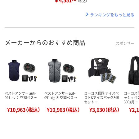
（税込）
ランキングをもっと見る
メーカーからのおすすめ商品
スポンサー
ベストアンサー aut-
ベストアンサー aut-
コーコス信岡 アイスベ
コーコス
091-nv-2l 空調ベス…
091-dg-3l 空調ベス…
スト&アイスパック3個
ッシュベ
セット …
300g用…
¥10,963（税込）
¥10,963（税込）
¥3,630（税込）
¥2,