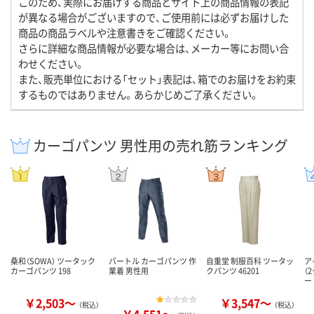
このため、実際にお届けする商品とサイト上の商品情報の表記
が異なる場合がございますので、ご使用前には必ずお届けした
商品の商品ラベルや注意書きをご確認ください。
さらに詳細な商品情報が必要な場合は、メーカー等にお問い合
わせください。
また、販売単位における「セット」表記は、箱でのお届けをお約束
するものではありません。あらかじめご了承ください。
カーゴパンツ 男性用の売れ筋ランキング
桑和（SOWA） ツータック
バートル カーゴパンツ 作
自重堂 制服百科 ツータッ
ア
カーゴパンツ 198
業着 男性用
クパンツ 46201
（
ー
￥2,503～
￥3,547～
（税込）
（税込）
￥4,551～