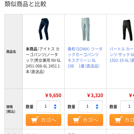
類似商品と比較
本商品：
アイトス カ
桑和（SOWA） ツータ
バートル カ
商品名
ーゴパンツ(ノータ
ックカーゴパンツ
ンツ ザック 6
ック)男女兼用 NV 6L
モスグリーン 6L
1502-19-6L
2451-008-6L 2451 1
198 1着（直送品）
本（直送品）
￥9,650
￥3,320
￥4
数量
数量
数量
価格
(税込)
カゴへ
カゴへ
カ