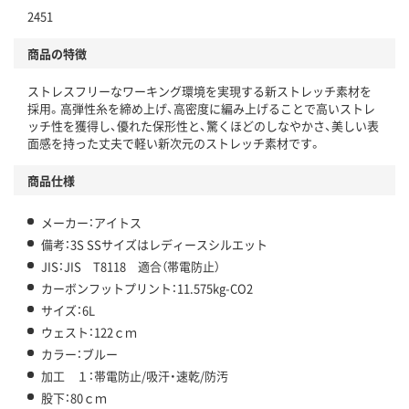
2451
商品の特徴
ストレスフリーなワーキング環境を実現する新ストレッチ素材を
採用。高弾性糸を締め上げ、高密度に編み上げることで高いストレ
ッチ性を獲得し、優れた保形性と、驚くほどのしなやかさ、美しい表
面感を持った丈夫で軽い新次元のストレッチ素材です。
商品仕様
メーカー：アイトス
備考：3S SSサイズはレディースシルエット
JIS：JIS T8118 適合（帯電防止）
カーボンフットプリント：11.575kg-CO2
サイズ：6L
ウェスト：122ｃｍ
カラー：ブルー
加工 １：帯電防止/吸汗・速乾/防汚
股下：80ｃｍ