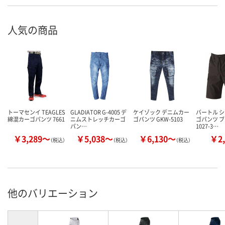
人気の商品
トーマセンイ TEAGLES
GLADIATOR G-4005 デ
ケイゾック デニムカー
バートル 
綿混カーゴパンツ 7661
ニムストレッチカーゴ
ゴパンツ GKW-5103
ゴパンツ ブ
パン…
1027-3…
￥3,289～
￥5,038～
￥6,130～
￥2,
（税込）
（税込）
（税込）
他のバリエーション