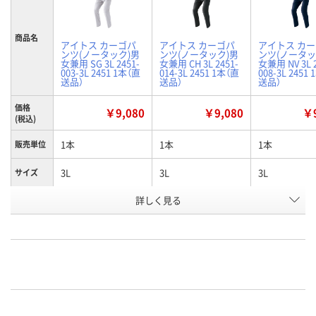
商品名
アイトス カーゴパ
アイトス カーゴパ
アイトス カ
ンツ(ノータック)男
ンツ(ノータック)男
ンツ(ノータッ
女兼用 SG 3L 2451-
女兼用 CH 3L 2451-
女兼用 NV 3L 2
003-3L 2451 1本（直
014-3L 2451 1本（直
008-3L 2451
送品）
送品）
送品）
価格
￥9,080
￥9,080
￥9
(税込)
1本
1本
1本
販売単位
3L
3L
3L
サイズ
詳しく見る
シルバーグレー
チャコール
ネイビー
カラー
お申込番
WNH8720
WNH7287
WNH8551
号
直送品
直送品
直送品
在庫
8月24日（月）まで
8月24日（月）まで
お届け日