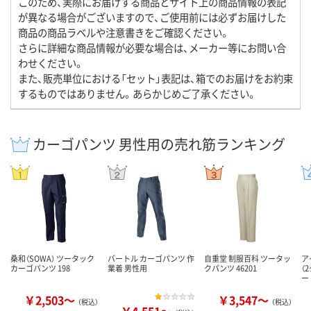
このため、実際にお届けする商品とサイト上の商品情報の表記
が異なる場合がございますので、ご使用前には必ずお届けした
商品の商品ラベルや注意書きをご確認ください。
さらに詳細な商品情報が必要な場合は、メーカー等にお問い合
わせください。
また、販売単位における「セット」表記は、箱でのお届けをお約束
するものではありません。あらかじめご了承ください。
カーゴパンツ 男性用の売れ筋ランキング
桑和（SOWA） ツータック
バートル カーゴパンツ 作
自重堂 制服百科 ツータッ
ア
カーゴパンツ 198
業着 男性用
クパンツ 46201
（
ー
￥2,503～
￥3,547～
（税込）
（税込）
￥4,551～