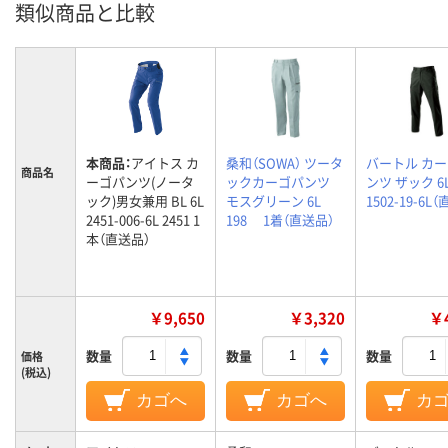
類似商品と比較
本商品：
アイトス カ
桑和（SOWA） ツータ
バートル カ
商品名
ーゴパンツ(ノータ
ックカーゴパンツ
ンツ ザック 6
ック)男女兼用 BL 6L
モスグリーン 6L
1502-19-6L
2451-006-6L 2451 1
198 1着（直送品）
本（直送品）
￥9,650
￥3,320
￥4
数量
数量
数量
価格
(税込)
カゴへ
カゴへ
カ