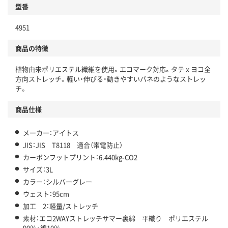
型番
4951
商品の特徴
植物由来ポリエステル繊維を使用。エコマーク対応。タテｘヨコ全
方向ストレッチ。軽い・伸びる・動きやすいバネのようなストレッ
チ。
商品仕様
メーカー：アイトス
JIS：JIS T8118 適合（帯電防止）
カーボンフットプリント：6.440kg-CO2
サイズ：3L
カラー：シルバーグレー
ウェスト：95cm
加工 2：軽量/ストレッチ
素材：エコ2WAYストレッチサマー裏綿 平織り ポリエステル
90％・綿10％