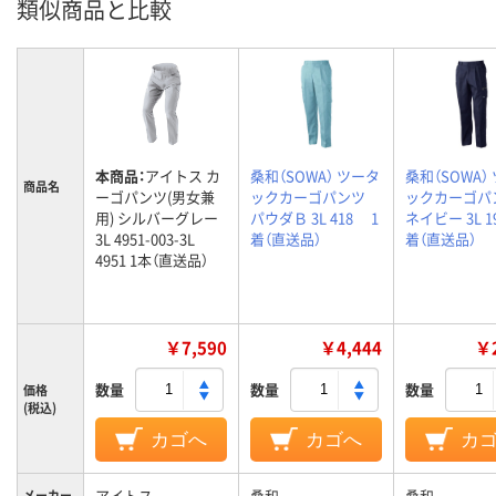
類似商品と比較
本商品：
アイトス カ
桑和（SOWA） ツータ
桑和（SOWA）
商品名
ーゴパンツ(男女兼
ックカーゴパンツ
ックカーゴパ
用) シルバーグレー
パウダＢ 3L 418 1
ネイビー 3L 1
3L 4951-003-3L
着（直送品）
着（直送品）
4951 1本（直送品）
￥7,590
￥4,444
￥2
数量
数量
数量
価格
(税込)
カゴへ
カゴへ
カ
アイトス
桑和
桑和
メーカー