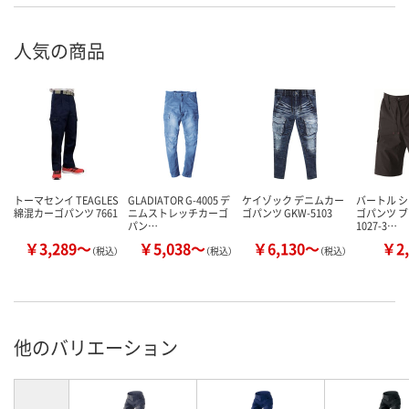
人気の商品
トーマセンイ TEAGLES
GLADIATOR G-4005 デ
ケイゾック デニムカー
バートル 
綿混カーゴパンツ 7661
ニムストレッチカーゴ
ゴパンツ GKW-5103
ゴパンツ ブ
パン…
1027-3…
￥3,289～
￥5,038～
￥6,130～
￥2,
（税込）
（税込）
（税込）
他のバリエーション