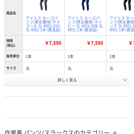
商品名
アイトス カーゴパ
アイトス カーゴパ
アイトス カ
ンツ(男女兼用) チャ
ンツ(男女兼用) ネイ
ンツ(男女兼用
コール 3L 4951-014-
ビー 3L 4951-008-3L
ック 3L 4951-
3L 4951 1本（直送品）
4951 1本（直送品）
4951 1本（直
価格
￥7,590
￥7,590
￥7
(税込)
1本
1本
1本
販売単位
3L
3L
3L
サイズ
詳しく見る
チャコール
ネイビー
ブラック
カラー
お申込番
WNH7220
WNH7685
WNH8204
号
直送品
直送品
直送品
在庫
8月24日（月）まで
8月24日（月）まで
お届け日
作業着 パンツ/スラックスのカテゴリー
数量
数量