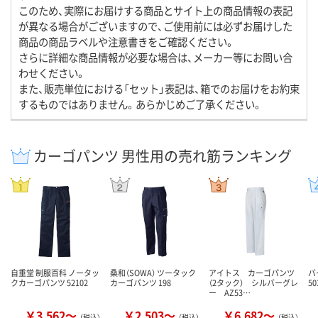
このため、実際にお届けする商品とサイト上の商品情報の表記
が異なる場合がございますので、ご使用前には必ずお届けした
商品の商品ラベルや注意書きをご確認ください。
さらに詳細な商品情報が必要な場合は、メーカー等にお問い合
わせください。
また、販売単位における「セット」表記は、箱でのお届けをお約束
するものではありません。あらかじめご了承ください。
カーゴパンツ 男性用の売れ筋ランキング
自重堂 制服百科 ノータッ
桑和（SOWA） ツータック
アイトス カーゴパンツ
バ
クカーゴパンツ 52102
カーゴパンツ 198
（2タック） シルバーグレ
50
ー AZ53…
￥3,562～
￥2,503～
￥6,682～
（税込）
（税込）
（税込）