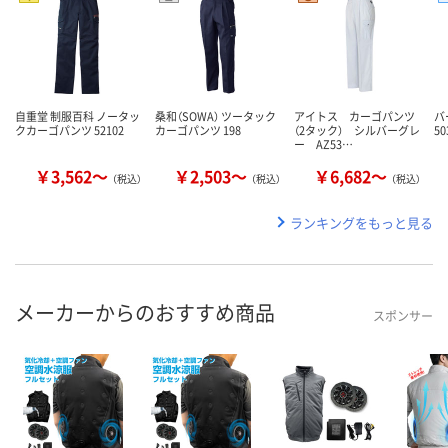
自重堂 制服百科 ノータッ
桑和（SOWA） ツータック
アイトス カーゴパンツ
バ
クカーゴパンツ 52102
カーゴパンツ 198
（2タック） シルバーグレ
50
ー AZ53…
￥3,562～
￥2,503～
￥6,682～
（税込）
（税込）
（税込）
ランキングをもっと見る
メーカーからのおすすめ商品
スポンサー