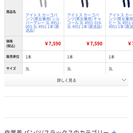
商品名
アイトス カーゴパ
アイトス カーゴパ
アイトス カ
ンツ(男女兼用) シル
ンツ(男女兼用) チャ
ンツ(男女兼用
バーグレー 3L 4951-
コール 3L 4951-014-
ビー 3L 4951-
003-3L 4951 1本（直
3L 4951 1本（直送品）
4951 1本（直
送品）
価格
￥7,590
￥7,590
￥7
(税込)
1本
1本
1本
販売単位
3L
3L
3L
サイズ
詳しく見る
シルバーグレー
チャコール
ネイビー
カラー
お申込番
WNH7788
WNH7220
WNH7685
号
直送品
直送品
直送品
在庫
8月24日（月）まで
8月24日（月）まで
8月24日（月）
お届け日
作業着 パンツ/スラックスのカテゴリー