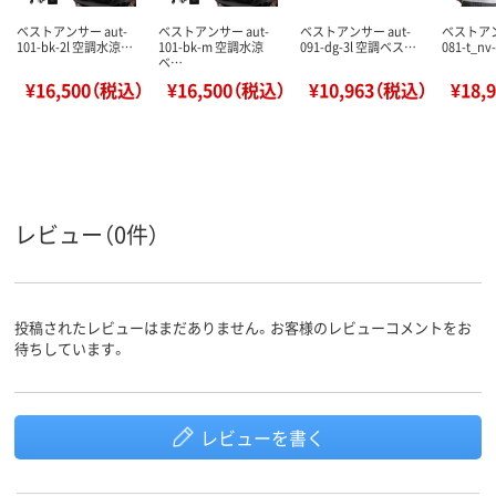
ベストアンサー aut-
ベストアンサー aut-
ベストアンサー aut-
ベストアン
101-bk-2l 空調水涼…
101-bk-m 空調水涼
091-dg-3l 空調ベス…
081-t_n
ベ…
¥16,500（税込）
¥16,500（税込）
¥10,963（税込）
¥18,
レビュー（0件）
投稿されたレビューはまだありません。お客様のレビューコメントをお
待ちしています。
レビューを書く