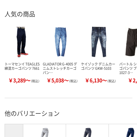
人気の商品
トーマセンイ TEAGLES
GLADIATOR G-4005 デ
ケイゾック デニムカー
バートル 
綿混カーゴパンツ 7661
ニムストレッチカーゴ
ゴパンツ GKW-5103
ゴパンツ ブ
パン…
1027-3…
￥3,289～
￥5,038～
￥6,130～
￥2,
（税込）
（税込）
（税込）
他のバリエーション