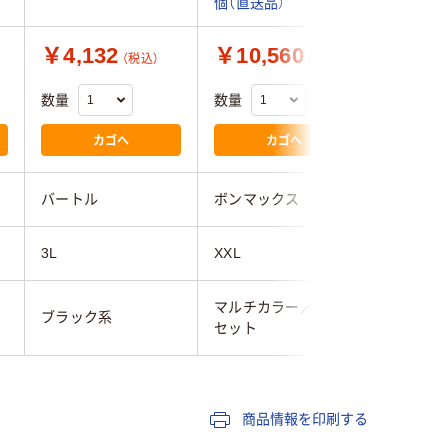
個（直送品）
個（直送品
￥4,132
￥10,560
￥9,1
（税込）
（税込）
数量
数量
数量
カゴへ
カゴへ
バートル
ボンマックス
ボンマッ
3L
XXL
XXL
マルチカラー／多色
ブラック系
ブラウン
セット
商品情報を印刷する