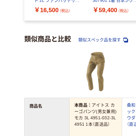
フルセットグ
ト 2L ファンバッテリー
307901 1着 日本シグ
ット（直送
付き 1セット（直送品）
ックス パワーアシス
￥16,500
￥59,400
（税込）
（税込）
（税込）
トスーツ
類似商品と比較
類似スペック品を探す
本商品：
アイトス カ
桑和
商品名
ーゴパンツ(男女兼用)
ック
モカ 3L 4951-032-3L
ウダ
4951 1本（直送品）
（直