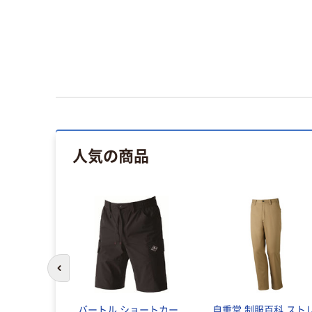
人気の商品
前のスライドへ
バートル ショートカー
自重堂 制服百科 スト