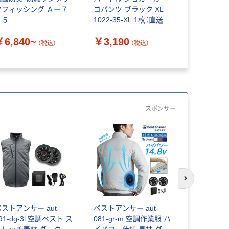
クフィッシング Ａー７
ゴパンツ ブラック XL
トス カー
４５
1022-35-XL 1枚（直送
ック） シ
品）
5564-003
￥6,840~
￥3,190
￥6,432
（税込）
（税込）
スポンサー
次のスライド
ストアンサー aut-
ベストアンサー aut-
ベストアンサ
91-dg-3l 空調ベスト ス
081-gr-m 空調作業服 ハ
101-bk-