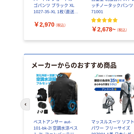
ゴパンツ ブラック XL
ッチノータックパンツ
1027-35-XL 1枚（直送
71001
品）
￥2,970
（税込）
￥2,678~
（税込）
メーカーからのおすすめ商品
前のスライドへ
 aut-
ベストアンサー aut-
マッスルスーツ ソフ
2l 空調作業服
101-bk-2l 空調水涼ベス
パワー フリーサイズ