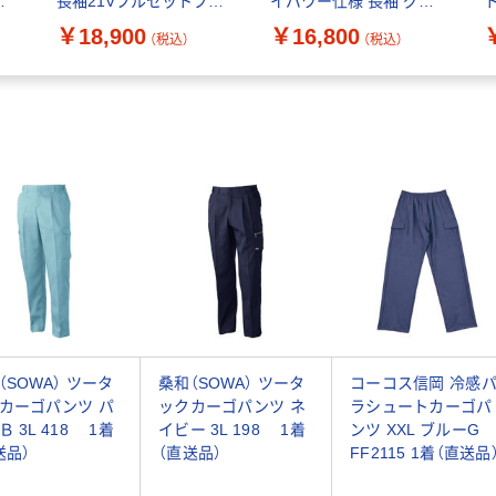
マ
長袖21Vフルセットブラ
イパワー仕様 長袖 グレ
ウンベージュ3L aut-
ーS 1セット（直送品）
レ
￥18,900
￥16,800
（税込）
（税込）
081-t_bb-3l 1セット（直
品
送品）
（SOWA） ツータ
桑和（SOWA） ツータ
コーコス信岡 冷感
カーゴパンツ パ
ックカーゴパンツ ネ
ラシュートカーゴパ
Ｂ 3L 418 1着
イビー 3L 198 1着
ンツ XXL ブルーG
送品）
（直送品）
FF2115 1着（直送品