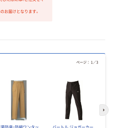
第のお届けとなります。
ページ：
1
／
3
次のスライド
抗菌防臭・防縮ワンタッ
バートル ジョガーカー
アイトス（AI