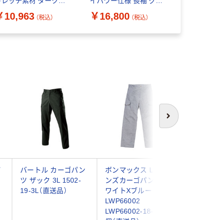
トレッチ素材 ダークグ
イパワー仕様 長袖 グレ
ト M ファ
ー 3L 1セット（直送
ーM 1セット（直送品）
付き 1セッ
￥10,963
￥16,800
￥16,50
（税込）
（税込）
）
次へ
パ
バートル カーゴパン
ボンマックス Leeメ
ボンマック
ツ ザック 3L 1502-
ンズカーゴパンツ ホ
ンズカー
19-3L（直送品）
ワイトXブルー XXL
ャメル X
）
LWP66002
LWP660
LWP66002-18-XXL 1
LWP6600