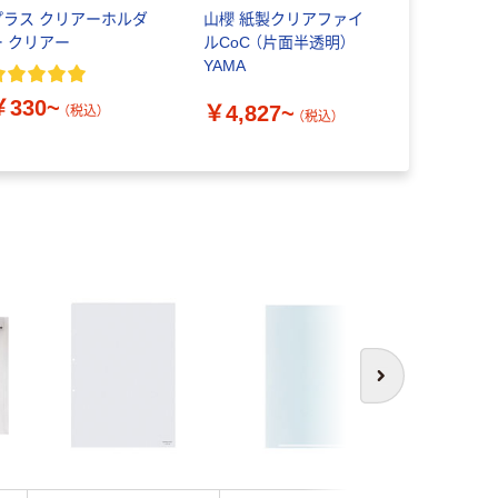
プラス クリアーホルダ
山櫻 紙製クリアファイ
コクヨ ク
ー クリアー
ルCoC （片面半透明）
ダー（透明
YAMA
￥330~
￥144~
￥4,827~
（税込）
（税込）
次へ