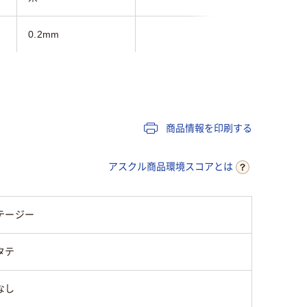
0.2mm
0.5mm
B4
洋形2号
なし
商品情報を印刷する
タテ
アスクル商品環境スコアとは
テージー
タテ
なし