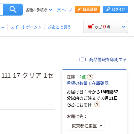
ヘルプ
各種お手続き
0
スイートポイント
あとで買う
カゴ
点
商品情報を印刷する
11-17 クリア 1セ
在庫：
2点
希望の数量で在庫確認
お届け日：今から
18時間57
分以内
のご注文で、
8月11日
（火）
にお届け
お届け先：