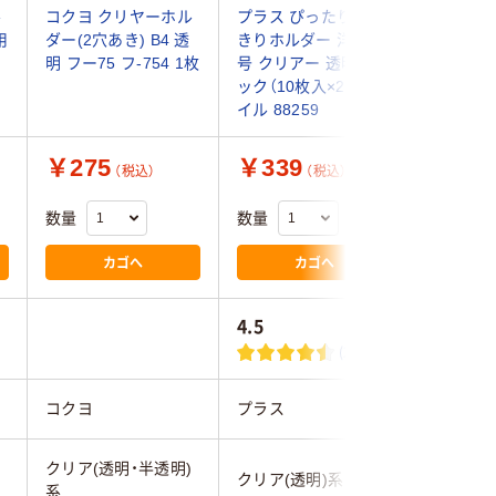
ル
コクヨ クリヤーホル
プラス ぴったりすっ
プラス 
用
ダー(2穴あき) B4 透
きりホルダー 洋形2
アーホル
明 フー75 フ-754 1枚
号 クリアー 透明 2パ
トサイズ
ック（10枚入×2） ファ
91536 
イル 88259
入）
￥275
￥339
￥314
（税込）
（税込）
数量
数量
数量
カゴへ
カゴへ
4.5
(2)
コクヨ
プラス
プラス
)
クリア(透明・半透明)
クリア(透
クリア(透明)系
系
系