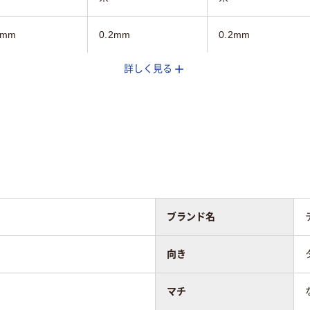
5mm
0.2mm
0.2mm
詳しく見る
B4
A4S
なし
なし
タテ
ヨコ
100枚
ブランド名
100
向き
マチ