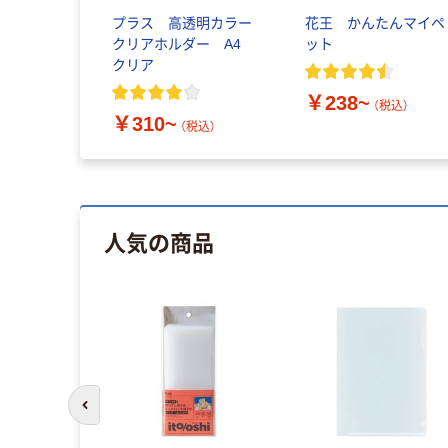
ブ 蜂用 駆
プラス 高透明カラー
花王 かんたんマイペ
製薬
クリアホルダー A4
ット
クリア
￥238~
税込）
（税込）
￥310~
（税込）
人気の商品
前のスライドへ