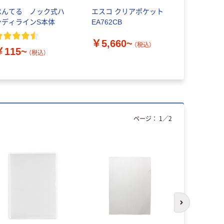
ぺんてる ノック式ハ
エスコ クリアポケット
トンボ鉛筆【
ンディラインS本体
EA762CB
正テープ モ
￥5,660~
（税込）
￥115~
￥316~
（税込）
ページ：
1
／
2
次のスライド