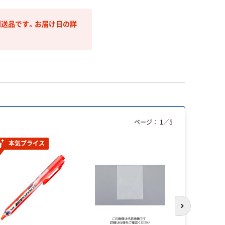
送品です。お届け日の詳
ページ：
1
／
5
本気プライス
本気プ
次のスライド