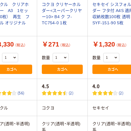
クル クリアホ
コクヨ クリヤーホル
セキセイ シスフォ
ー A3 1セッ
ダー<スーパークリヤ
ダー フタ付 A4S 適
60枚） 再生 フ
ー10> B4 ク フ-
収納枚数100枚 透明
ル オリジナル
TC754-0 1枚
SYF-151-90 5枚
,330
￥271
￥1,320
（税込）
（税込）
（税込）
数量
数量
カゴへ
カゴへ
カゴへ
4.5
4.0
(56)
(2)
(2)
クル
コクヨ
セキセイ
ア(透明・半透明)
クリア(透明・半透明)
クリア(透明・半透明
系
系