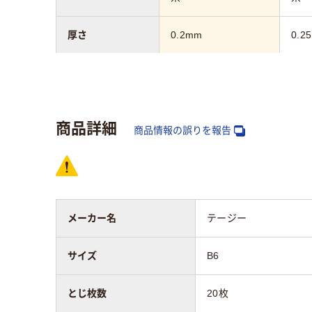
厚さ
0.2mm
0.2
サイズ
B6
A3
マチの有無
なし
なし
商品詳細
商品情報の誤りを報告
向き
タテ
タテ
とじ枚数
20枚
メーカー名
テージー
アスクル商品環境
35
スコア
サイズ
B6
とじ枚数
20枚