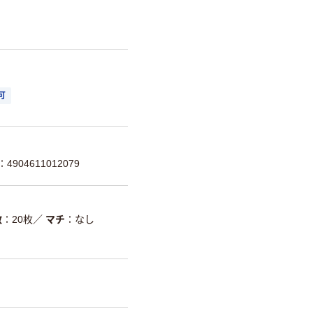
可
904611012079
数
20枚
／
マチ
なし