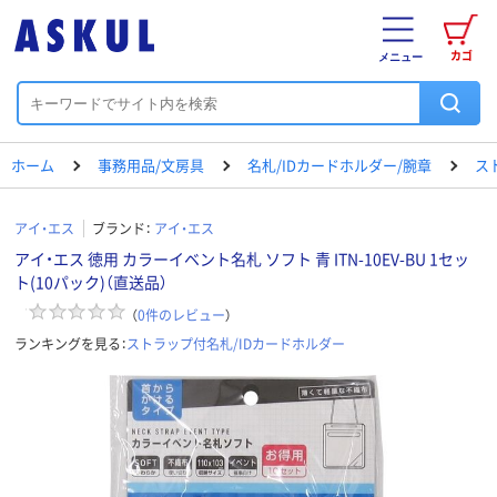
カゴ
メニュー
ホーム
事務用品/文房具
名札/IDカードホルダー/腕章
ス
アイ・エス
ブランド：
アイ・エス
アイ・エス 徳用 カラーイベント名札 ソフト 青 ITN-10EV-BU 1セッ
ト(10パック)（直送品）
（
0
件のレビュー
）
ランキングを見る：
ストラップ付名札/IDカードホルダー