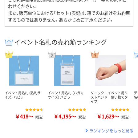
わせください。
また、販売単位における「セット」表記は、箱でのお届けをお約束
するものではありません。あらかじめご了承ください。
イベント名札の売れ筋ランキング
イベント用名札 （名刺サ
イベント用名札 （ハガキ
ソニック イベント用リ
デ
イズ） ハピラ
サイズ） ハピラ
ストバンド 使い捨てタ
名
イプ
￥418～
￥4,195～
￥1,629～
（税込）
（税込）
（税込）
ランキングをもっと見る