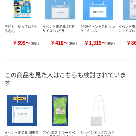
デビカ 貼ってはがせ
イベント用名札 （名刺
PP製イベント名札 サン
イベント用名
る名札
サイズ） ハピラ
ケーキコム
キサイズ） 
￥595～
￥418～
￥1,315～
￥8
（税込）
（税込）
（税込）
この商品を見た人はこちらも検討されていま
す
イベント用名札 OPP素
アイ・エス カラーイベ
ジョインテックス カラ