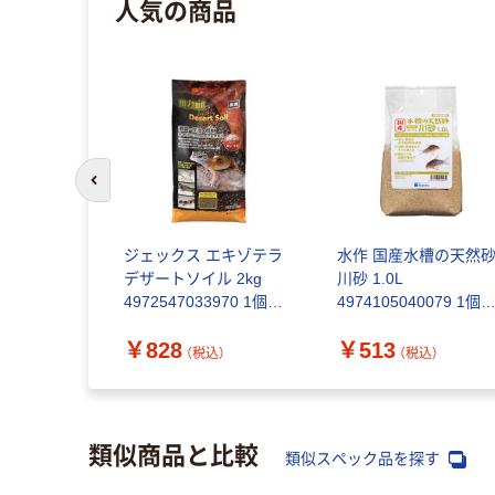
人気の商品
前のスライドへ
クス） ピュ
ジェックス エキゾテラ
水作 国産水槽の天然
 16294 1
デザートソイル 2kg
川砂 1.0L
4972547033970 1個
4974105040079 1個
(2kg入)（直送品）
(1.0L)入（直送品）
￥828
￥513
（税込）
（税込）
（税込）
類似商品と比較
類似スペック品を探す