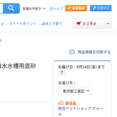
ヘルプ
各種お手続き
0
スイートポイント
あとで買う
カゴ
点
砂
商品情報を印刷する
海水水槽用底砂
お届け日：8月14日（金）まで
お届け先：
直送品
総合ペットショップ チャー
ム