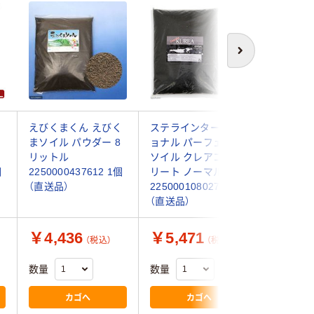
次へ
く
えびくまくん えびく
ステラインターナシ
ソネケミ
まソイル パウダー 8
ョナル パーフェクト
パワーソ
リットル
ソイル クレアコンプ
ー 茶
個
2250000437612 1個
リート ノーマル
4948465
（直送品）
2250001080275 1個
（直送品）
（直送品）
￥4,436
￥5,471
￥4,3
（税込）
（税込）
数量
数量
数量
カゴへ
カゴへ