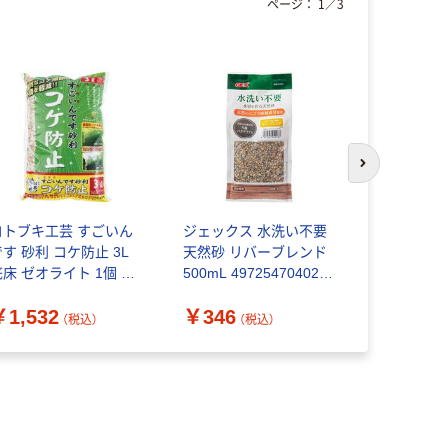
ページ：
1
／
3
次のスライド
コトブキ工芸 すごいん
ジェックス 水洗い不要
スペクトラ
です 砂利 コケ防止 3L
天然砂 リバーブレンド
ジャパン株式
底床 ゼオライト 1個 寿
500mL 4972547040237
テトラ メ
工芸
1個(500ml)入（直送品）
イル 2.3L
￥1,532
￥346
￥1,024
45712695
（税込）
（税込）
(2.3L)入（