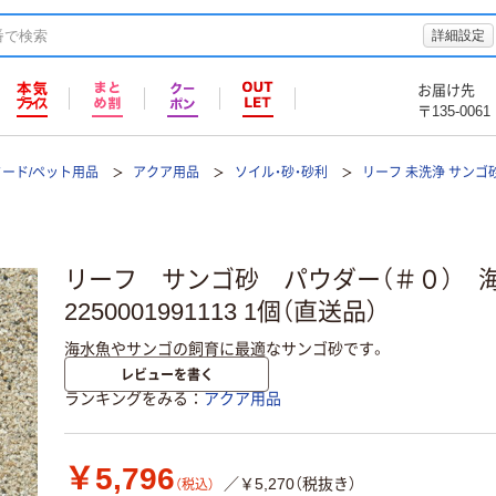
詳細設定
お届け先
〒135-0061
フード/ペット用品
アクア用品
ソイル・砂・砂利
リーフ 未洗浄 サンゴ
リーフ サンゴ砂 パウダー（＃０） 
2250001991113 1個（直送品）
海水魚やサンゴの飼育に最適なサンゴ砂です。
レビューを書く
ランキングをみる
アクア用品
￥5,796
／￥5,270（税抜き）
（税込）