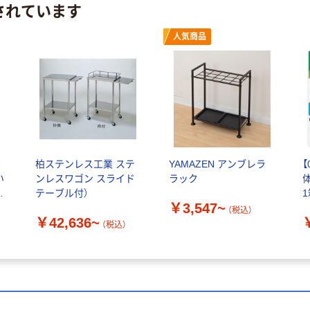
されています
人気商品
柏ステンレス工業 ステ
YAMAZEN アンブレラ
い
ンレスワゴン スライド
ラック
体
い
テーブル付）
￥3,547~
（税込）
￥42,636~
（税込）