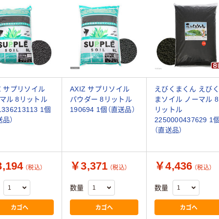
IZ サプリソイル
AXIZ サプリソイル
えびくまくん えび
マル 8リットル
パウダー 8リットル
まソイル ノーマル 8
1336213113 1個
190694 1個（直送品）
リットル
送品）
2250000437629 1
（直送品）
,194
￥3,371
￥4,436
（税込）
（税込）
（税込）
数量
数量
カゴへ
カゴへ
カゴへ