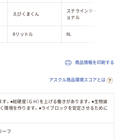
ステラインターナシ
えびくまくん
ソネケミ
ョナル
8リットル
8L
８リット
商品情報を印刷する
アスクル商品環境スコアとは
す。●総硬度（ＧＨ）を上げる働きがあります。●生物濾
く環境を作ります。●ライブロックを安定させるために
リーフ