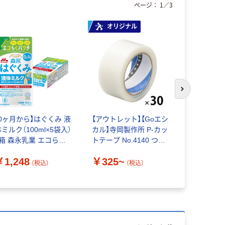
ページ：
1
／
3
オリジナル
次のスライド
【0ヶ月から】はぐくみ 液
【アウトレット】【Goエシ
スドー ス
ミルク（100ml×5袋入）
カル】寺岡製作所 P-カッ
魚・メダカ
1箱 森永乳業 エコらく
トテープ No.4140 つな
砂利 900g
パウチ 防災 災害備蓄 ロ
ぎ目あり オリジナル
49742120
￥1,248
￥325~
￥443
ーリングストック
(900g)入
（税込）
（税込）
（