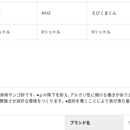
Z
AXIZ
えびくまくん
ットル
8リットル
8リットル
床用サンゴ砂です。●ｐＨ降下を抑え、アルカリ性に傾ける働きがありま
を繁殖させ良好な環境をつくります。●底砂を敷くことにより魚が落ち着
ブランド名