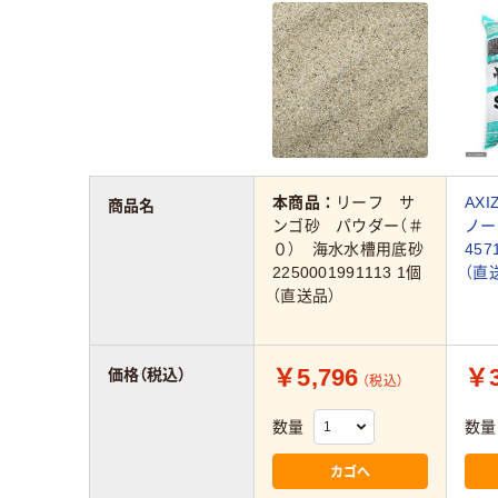
本商品：
リーフ サ
AX
商品名
ンゴ砂 パウダー（＃
ノー
０） 海水水槽用底砂
457
2250001991113 1個
（直
（直送品）
￥5,796
￥3
価格（税込）
（税込）
数量
数量
カゴへ