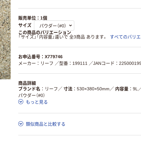
販売単位：1個
サイズ
この商品のバリエーション
「サイズ」「内容量」違いで 全3商品 あります。
すべてのバリエ
お申込番号：X779746
メーカー：リーフ
／型番：199111
／JANコード：225000199
商品詳細
ブランド名
リーフ
／
寸法
530×380×50mm
／
内容量
9L
パウダー（#0）
もっと見る
類似商品と比較する