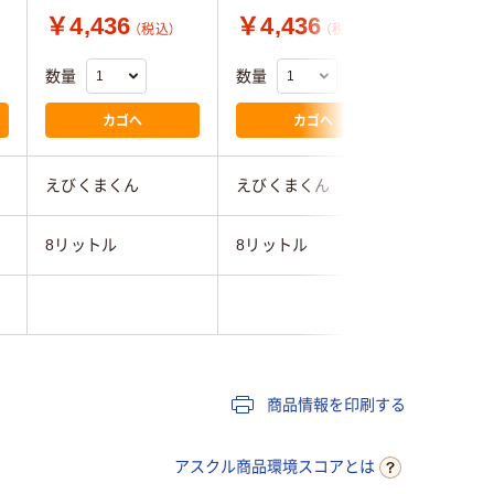
￥4,436
￥4,436
￥4,3
（税込）
（税込）
数量
数量
数量
カゴへ
カゴへ
えびくまくん
えびくまくん
ソネケミ
8リットル
8リットル
８リット
ブラウン
商品情報を印刷する
アスクル商品環境スコアとは