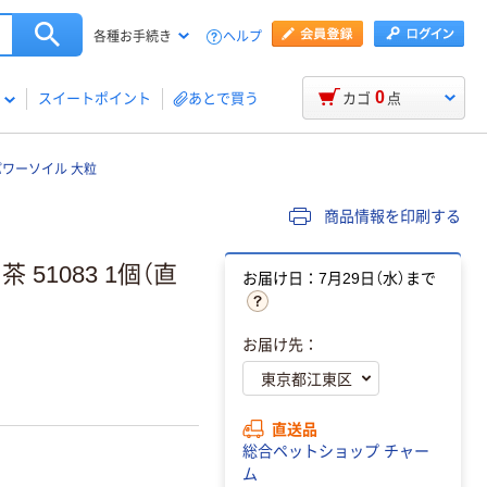
ヘルプ
各種お手続き
0
スイートポイント
あとで買う
カゴ
点
パワーソイル 大粒
商品情報を印刷する
51083 1個（直
お届け日：7月29日（水）まで
お届け先：
直送品
総合ペットショップ チャー
ム