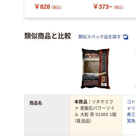
(2kg入)（直送品）
ジャパン
￥828
￥373~
（税込）
（税込）
類似商品と比較
類似スペック品を探す
本商品：
ソネケミフ
コト
商品名
ァ 麦飯石パワーソイ
ャリ
ル 大粒 茶 51083 1個
寿工
（直送品）
賞魚