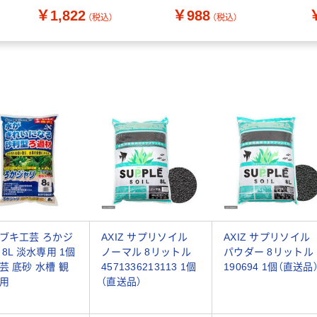
個(2.5L)入（直送品）
(
￥1,822
￥988
（税込）
（税込）
ブキ工芸 ろかジ
AXIZ サプリソイル
AXIZ サプリソイル
 8L 淡水専用 1個
ノーマル 8リットル
パウダー 8リットル
芸 底砂 水槽 観
4571336213113 1個
190694 1個（直送品
用
（直送品）