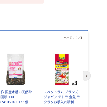
ページ：
1
／
4
次のスライド
水作 国産水槽の天然砂
スペクトラム ブランズ
リーフ Leaf
国砂 1.0L
ジャパン テトラ 金魚 ラ
砂利 5リッ
974105040017 1個
クラクお手入れ砂利