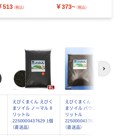
￥1,774
1.0L)入（直送品）
￥513
￥373~
（税込）
（税込）
次へ
えびくまくん えびく
えびくまくん えびく
ソネケミ
まソイル ノーマル 8
まソイル パウダー 8
パワーソ
）
リットル
リットル
ー 茶
2250000437629 1個
2250000437612 1個
4948465
（直送品）
（直送品）
（直送品）