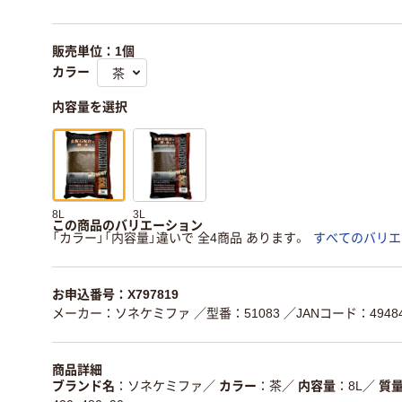
販売単位：1個
カラー
内容量を選択
8L
3L
この商品のバリエーション
「カラー」「内容量」違いで 全4商品 あります。
すべてのバリエ
お申込番号：X797819
メーカー：ソネケミファ
／型番：51083
／JANコード：49484
商品詳細
ブランド名
ソネケミファ
／
カラー
茶
／
内容量
8L
／
質