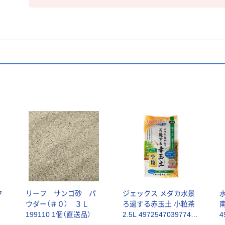
ク
リーフ サンゴ砂 パ
ジェックス メダカ水景
ス
ウダー（＃０） ３Ｌ
ろ過する赤玉土 小粒茶
南
199110 1個（直送品）
2.5L 4972547039774 1
4