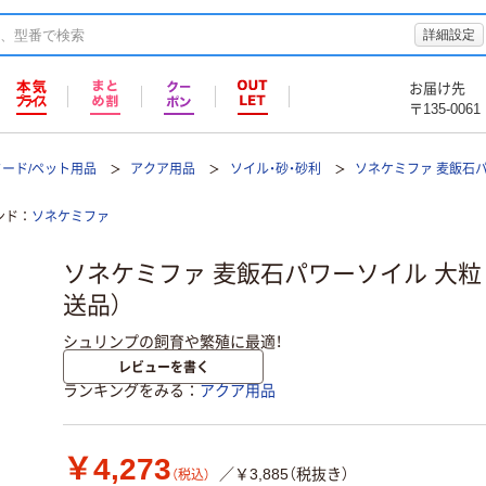
詳細設定
お届け先
〒135-0061
フード/ペット用品
アクア用品
ソイル・砂・砂利
ソネケミファ 麦飯石
ンド
ソネケミファ
ソネケミファ 麦飯石パワーソイル 大粒 茶 
送品）
シュリンプの飼育や繁殖に最適！
レビューを書く
ランキングをみる
アクア用品
￥4,273
／￥3,885（税抜き）
（税込）