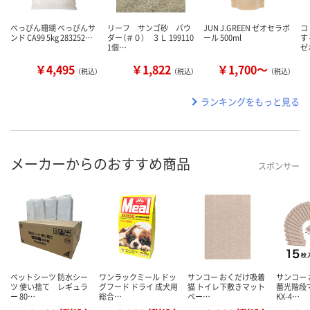
べっぴん珊瑚 べっぴんサ
リーフ サンゴ砂 パウ
JUN J.GREEN ゼオセラボ
コ
ンド CA99 5kg 283252…
ダー（＃０） ３Ｌ 199110
ール 500ml
す
1個…
ゼ
￥4,495
￥1,822
￥1,700～
（税込）
（税込）
（税込）
ランキングをもっと見る
メーカーからのおすすめ商品
スポンサー
ペットシーツ 防水シー
ワンラックミール ドッ
サンコー おくだけ吸着
サンコー
ツ 使い捨て レギュラ
グフード ドライ 成犬用
猫 トイレ下敷きマット
蓄光階段
ー 80…
総合…
ベー…
KX-4…