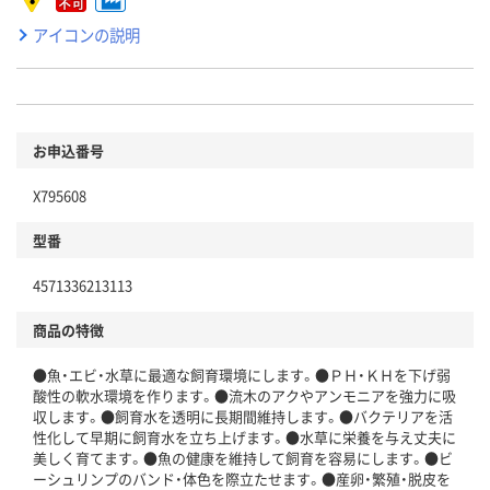
アイコンの説明
お申込番号
X795608
型番
4571336213113
商品の特徴
●魚・エビ・水草に最適な飼育環境にします。●ＰＨ・ＫＨを下げ弱
酸性の軟水環境を作ります。●流木のアクやアンモニアを強力に吸
収します。●飼育水を透明に長期間維持します。●バクテリアを活
性化して早期に飼育水を立ち上げます。●水草に栄養を与え丈夫に
美しく育てます。●魚の健康を維持して飼育を容易にします。●ビ
ーシュリンプのバンド・体色を際立たせます。●産卵・繁殖・脱皮を