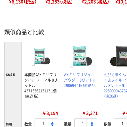
¥6,130（税込）
¥2,253（税込）
¥2,203（税込）
¥10,
類似商品と比較
本商品：
AXIZ サプリ
AXIZ サプリソイル
えびくまくん
商品名
ソイル ノーマル 8リ
パウダー 8リットル
くまソイル 
ットル
190694 1個（直送品）
ル 8リットル
4571336213113 1個
22500004376
（直送品）
（直送品）
￥3,194
￥3,371
￥4
数量
数量
数量
価格