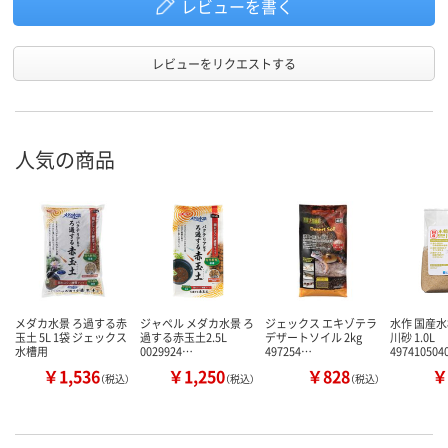
レビューを書く
レビューをリクエストする
人気の商品
メダカ水景 ろ過する赤
ジャペル メダカ水景 ろ
ジェックス エキゾテラ
水作 国産
玉土 5L 1袋 ジェックス
過する赤玉土2.5L
デザートソイル 2kg
川砂 1.0L
水槽用
0029924…
497254…
49741050
￥1,536
￥1,250
￥828
￥
（税込）
（税込）
（税込）