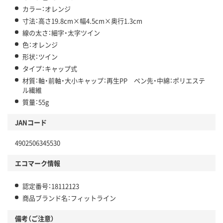
カラー：オレンジ
寸法：高さ19.8cm×幅4.5cm×奥行1.3cm
線の太さ：細字・太字ツイン
色：オレンジ
形状：ツイン
タイプ：キャップ式
材質：軸・前軸・大小キャップ：再生PP ペン先・中綿：ポリエステ
ル繊維
質量：55g
JANコード
4902506345530
エコマーク情報
認定番号：18112123
商品ブランド名：フィットライン
備考（ご注意）