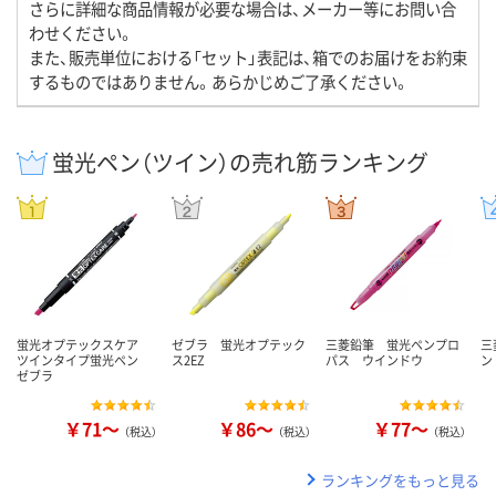
さらに詳細な商品情報が必要な場合は、メーカー等にお問い合
わせください。
また、販売単位における「セット」表記は、箱でのお届けをお約束
するものではありません。あらかじめご了承ください。
蛍光ペン（ツイン）の売れ筋ランキング
蛍光オプテックスケア
ゼブラ 蛍光オプテック
三菱鉛筆 蛍光ペンプロ
三
ツインタイプ蛍光ペン
ス2EZ
パス ウインドウ
ン
ゼブラ
￥71～
￥86～
￥77～
（税込）
（税込）
（税込）
ランキングをもっと見る