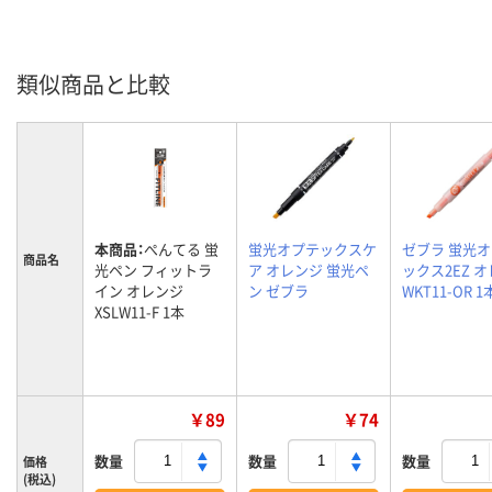
類似商品と比較
本商品：
ぺんてる 蛍
蛍光オプテックスケ
ゼブラ 蛍光
商品名
光ペン フィットラ
ア オレンジ 蛍光ペ
ックス2EZ 
イン オレンジ
ン ゼブラ
WKT11-OR 1
XSLW11-F 1本
￥89
￥74
数量
数量
数量
価格
(税込)