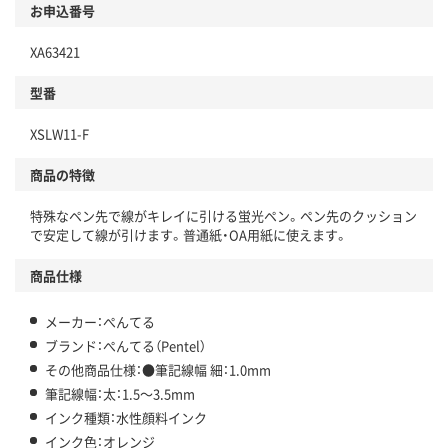
お申込番号
XA63421
型番
XSLW11-F
商品の特徴
特殊なペン先で線がキレイに引ける蛍光ペン。ペン先のクッション
で安定して線が引けます。普通紙・OA用紙に使えます。
商品仕様
メーカー：ぺんてる
ブランド：ぺんてる（Pentel）
その他商品仕様：●筆記線幅 細：1.0mm
筆記線幅：太：1.5～3.5mm
インク種類：水性顔料インク
インク色：オレンジ