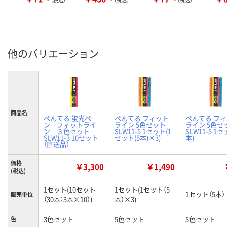
他のバリエーション
商品名
ぺんてる 蛍光ペ
ぺんてる フィット
ぺんてる フ
ン フィットライ
ライン 5色セット
ライン 5色セ
ン ３色セット
SLW11-5 1セット(1
SLW11-5 1セ
SLW11-3 10セット
セット(5本)×3)
本)
（直送品）
価格
￥3,300
￥1,490
(税込)
1セット(10セット
1セット(1セット（5
1セット（5本）
販売単位
（30本：3本×10）)
本）×3)
3色セット
5色セット
5色セット
色