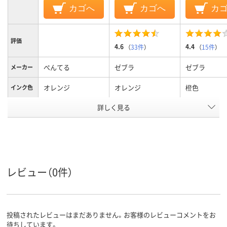
カゴへ
カゴへ
カ
評価
4.6
4.4
（
33件
）
（
15件
）
ぺんてる
ゼブラ
ゼブラ
メーカー
オレンジ
オレンジ
橙色
インク色
詳しく見る
ツイン
ツイン
ツイン
形状
インク種
水性顔料インク
水性顔料インク
水性顔料イン
類
キャップ式
キャップ式、太細両
キャップ式、
タイプ
用
用
レビュー（0件）
細字・太字ツイン
線の太さ
55g
8
9g
質量
投稿されたレビューはまだありません。お客様のレビューコメントをお
アスクル
待ちしています。