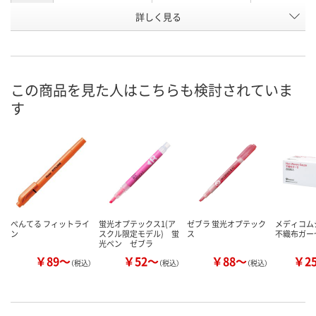
お申込番
詳しく見る
X731658
UA22520
P827267
号
直送品
2点
6点
在庫
この商品を見た人はこちらも検討されていま
8月26日（水）まで
8月11日（火）
8月11日（火）
お届け日
す
数量
数量
数量
カゴへ
カゴへ
カ
ぺんてる フィットライ
蛍光オプテックス1(ア
ゼブラ 蛍光オプテック
メディコ
ン
スクル限定モデル) 蛍
ス
不織布ガー
光ペン ゼブラ
￥89～
￥52～
￥88～
￥2
（税込）
（税込）
（税込）