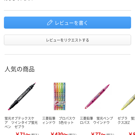
商品環境
90
105
スコア
レビューを書く
レビューをリクエストする
人気の商品
蛍光オプテックスケ
三菱鉛筆 プロパスウ
三菱鉛筆 蛍光ペンプ
ゼブラ 蛍
ア ツインタイプ蛍光
ィンドウ 5色セット
ロパス ウインドウ
クス2EZ
ペン ゼブラ
￥71～
￥430～
￥77～
￥
（税込）
（税込）
（税込）