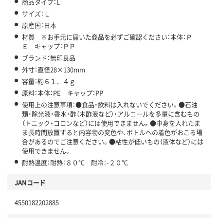
商品タイプ：L
サイズ：Ｌ
原産国：日本
材質 ※お手元に届いた商品を必ずご確認ください：本体：Ｐ
Ｅ キャップ：ＰＰ
ブランド：無印良品
外寸：直径28×130mm
容量：約６１．４ｇ
原料：本体：PE キャップ：PP
使用上の注意事項：●食品・飲料は入れないでください。●石油
類・除光液・香水・酢（木酢液など）・アルコールを多量に含むもの
（トニック・コロンなど）には使用できません。●中身を入れたま
ま長時間放置すると内容物の変色や、ボトルへの着色がおこる場
合があるのでご注意ください。●粘性が低いもの（液体など）には
使用できません。
耐熱温度：耐熱：８０℃ 耐冷：-２０℃
JANコード
4550182202885