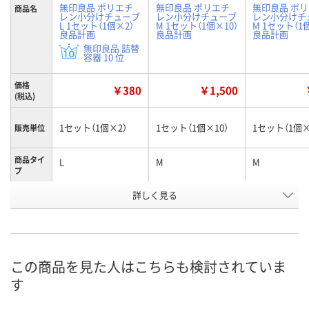
無印良品 ポリエチ
無印良品 ポリエチ
無印良品 ポ
商品名
レン小分けチューブ
レン小分けチューブ
レン小分けチ
L 1セット（1個×2）
M 1セット（1個×10）
M 1セット（1
良品計画
良品計画
良品計画
無印良品 詰替
容器 10 位
価格
￥380
￥1,500
(税込)
1セット（1個×2）
1セット（1個×10）
1セット（1個×
販売単位
商品タイ
L
M
M
プ
お申込番
詳しく見る
XH88877
XH88887
XH88875
号
3点
1点
5点
在庫
8月9日（日）
8月9日（日）
8月9日（日）
お届け日
この商品を見た人はこちらも検討されていま
す
数量
数量
数量