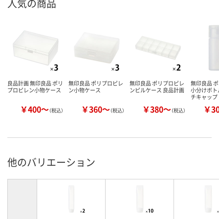
人気の商品
良品計画 無印良品 ポリ
無印良品 ポリプロピレ
無印良品 ポリプロピレ
無印良品 
プロピレン小物ケース
ン小物ケース
ンピルケース 良品計画
小分けボト
チキャップ
￥400～
￥360～
￥380～
￥3
（税込）
（税込）
（税込）
他のバリエーション