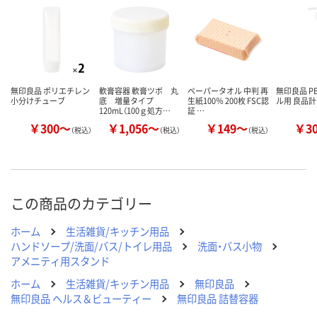
カゴへ
カゴへ
カ
無印良品 ポリエチレン
軟膏容器 軟膏ツボ 丸
ペーパータオル 中判 再
無印良品 P
小分けチューブ
底 増量タイプ
生紙100％ 200枚 FSC認
ル用 良品
120mL（100ｇ処方…
証 …
￥300～
￥1,056～
￥149～
￥3
（税込）
（税込）
（税込）
この商品のカテゴリー
ホーム
生活雑貨/キッチン用品
ハンドソープ/洗面/バス/トイレ用品
洗面・バス小物
アメニティ用スタンド
ホーム
生活雑貨/キッチン用品
無印良品
無印良品 ヘルス＆ビューティー
無印良品 詰替容器