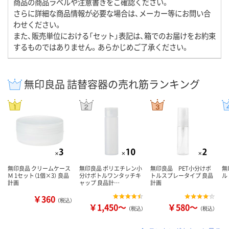
商品の商品ラベルや注意書きをご確認ください。
さらに詳細な商品情報が必要な場合は、メーカー等にお問い合
わせください。
また、販売単位における「セット」表記は、箱でのお届けをお約束
するものではありません。あらかじめご了承ください。
無印良品 詰替容器の売れ筋ランキング
無印良品 クリームケース
無印良品 ポリエチレン小
無印良品 PET小分けボ
無
Ｍ 1セット（1個×3） 良品
分けボトルワンタッチキ
トルスプレータイプ 良品
ル
計画
ャップ 良品計…
計画
￥360
（税込）
￥1,450～
￥580～
（税込）
（税込）