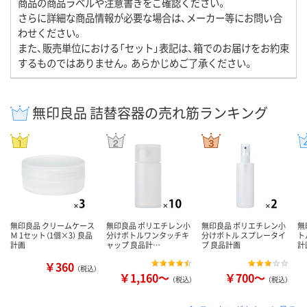
商品の商品ラベルや注意書きをご確認ください。
さらに詳細な商品情報が必要な場合は、メーカー等にお問い合
わせください。
また、販売単位における「セット」表記は、箱でのお届けをお約束
するものではありません。あらかじめご了承ください。
無印良品 詰替容器の売れ筋ランキング
無印良品 クリームケース
無印良品 ポリエチレン小
無印良品 ポリエチレン小
無
Ｍ 1セット（1個×3） 良品
分けボトルワンタッチキ
分けボトル スプレータイ
ト
計画
ャップ 良品計…
プ 良品計画
計
￥360
（税込）
￥1,160～
￥700～
（税込）
（税込）