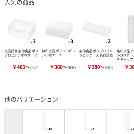
人気の商品
良品計画 無印良品 ポリ
無印良品 ポリプロピレ
無印良品 ポリプロピレ
無印良品 
プロピレン小物ケース
ン小物ケース
ンピルケース 良品計画
小分けボト
チキャップ
￥400～
￥360～
￥380～
￥3
（税込）
（税込）
（税込）
他のバリエーション