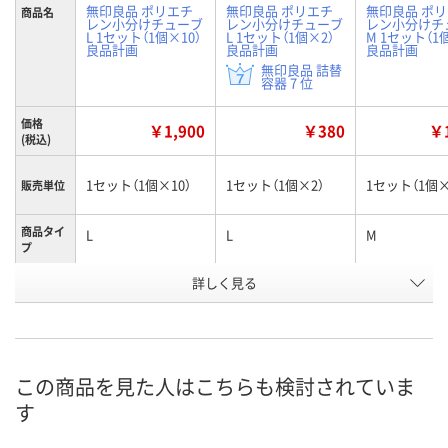
無印良品 ポリエチ
無印良品 ポリエチ
無印良品 ポ
商品名
レン小分けチューブ
レン小分けチューブ
レン小分けチ
L 1セット（1個×10）
L 1セット（1個×2）
M 1セット（1
良品計画
良品計画
良品計画
無印良品 詰替
容器 7 位
価格
￥1,900
￥380
￥1
(税込)
1セット（1個×10）
1セット（1個×2）
1セット（1個×
販売単位
商品タイ
L
L
M
プ
お申込番
詳しく見る
XH88889
XH88877
XH88887
号
入荷待ち
3点
1点
在庫
ご注文後、お届けに
この商品を見た人はこちらも検討されていま
ついてご連絡いたし
8月11日（火）
8月11日（火）
お届け日
す
ます