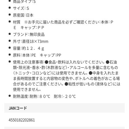
商品タイプ：S
サイズ：Ｓ
原産国：日本
材質 ※お手元に届いた商品を必ずご確認ください：本体：Ｐ
Ｅ キャップ：ＰＰ
ブランド：無印良品
外寸：直径18×73mm
容量：約１２．４ｇ
原料：本体：PE キャップ：PP
使用上の注意事項：●食品・飲料は入れないでください。●石油
類・除光液・香水・酢（木酢液など）・アルコールを多量に含むもの
（トニック・コロンなど）には使用できません。●中身を入れたま
ま長時間放置すると内容物の変色や、ボトルへの着色がおこる場
合があるのでご注意ください。●粘性が低いもの（液体など）には
使用できません。
耐熱温度：耐熱：８０℃ 耐冷：-２０℃
JANコード
4550182202861