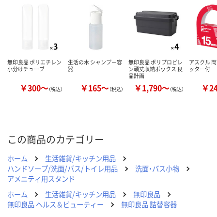
数量
数量
数量
カゴへ
カゴへ
カ
無印良品 ポリエチレン
生活の木 シャンプー容
無印良品 ポリプロピレ
アスクル 両
小分けチューブ
器
ン頑丈収納ボックス 良
ッター付
品計画
￥300～
￥165～
￥1,790～
￥2
（税込）
（税込）
（税込）
この商品のカテゴリー
ホーム
生活雑貨/キッチン用品
ハンドソープ/洗面/バス/トイレ用品
洗面・バス小物
アメニティ用スタンド
ホーム
生活雑貨/キッチン用品
無印良品
無印良品 ヘルス＆ビューティー
無印良品 詰替容器