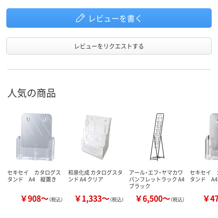
レビューを書く
レビューをリクエストする
人気の商品
セキセイ カタログス
和泉化成 カタログスタ
アール・エフ・ヤマカワ
セキセイ 
タンド A4 縦置き
ンド A4 クリア
パンフレットラック A4
タンド A
ブラック
￥908～
￥1,333～
￥6,500～
￥4
（税込）
（税込）
（税込）