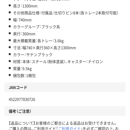
高さ：1300mm
その他商品仕様：付属品：仕切りピン8本（各トレー2本取付可能）
幅：740mm
カラーグループ：ブラック系
奥行：360mm
最大積載質量：各トレー：3.6kg
寸法：幅740×奥行360×高さ1300mm
カラー：サテンブラック
材質：本体：スチール（粉体塗装）、キャスター：ナイロン
質量：9.5kg
梱包数：1梱包
JANコード
4522977830726
備考（ご注意）
【返品について】お客様のご都合による返品はお受けできません。
ご購入の際は、ご利用ガイド「
ご利用ガイド
」を必ずご確認の上、お