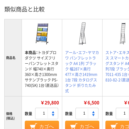
類似商品と比較
本商品：
トヨダプロ
アール・エフ・ヤマカ
ストア・エキ
ダクツ サイズフリ
ワ パンフレットラ
ス スマート
商品名
ーパンフレットスタ
ック A4 1列 ブラッ
グスタンド A4 
ンド 幅740×奥行
ク 幅287×奥行
列7段 ブラッ
360×高さ1300mm
477×高さ1419mm
7011-435 1台 
サテンブラック PS-
1台 7段 カタログス
810-82-2（直
740(SK) 1台（直送品）
タンド 折りたたみ
式
￥29,800
￥6,500
￥6
数量
数量
数量
価格
(税込)
カゴへ
カゴへ
カ