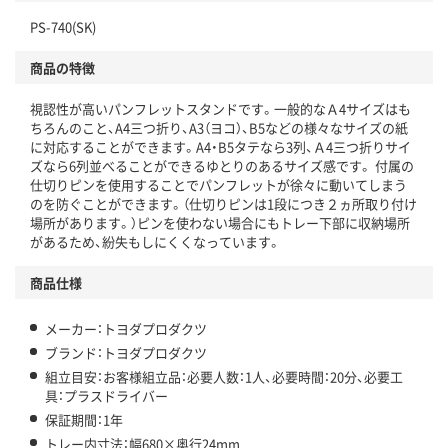
PS-740(SK)
商品の特徴
視認性が高いパンフレットスタンドです。一般的なＡ4サイズはも
ちろんのこと、A4三つ折り、A3（ヨコ）、B5などの様々なサイズの紙
に対応することができます。A4・B5タテなら3列、Ａ4三つ折りサイ
ズなら6列並べることができるゆとりのあるサイズ感です。 付属の
仕切りピンを使用することでパンフレットが徐々に動いてしまう
のを防ぐことができます。（仕切りピンは1段につき２ヵ所取り付け
場所があります。）ピンを使わない場合にもトレー下部に収納場所
があるため、紛失もしにくくなっています。
商品仕様
メーカー：トヨダプロダクツ
ブランド：トヨダプロダクツ
組立目安：お客様組立品：必要人数：1人、必要時間：20分、必要工
具：プラスドライバー
保証期間：1年
トレー内寸法：幅680×奥行24mm