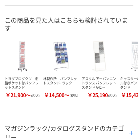
この商品を見た人はこちらも検討されていま
す
トヨダプロダクツ 樹
林製作所 パンフレッ
アスクル アーバンエン
キャスター
脂ポケット付パンフレ
トスタンド・ラック
トランス パンフレット
ル付きパン
ットスタンド
スタンド A42…
タンド
￥21,900～
￥14,500～
￥25,190
￥15,4
（税込）
（税込）
（税込）
マガジンラック/カタログスタンドのカテゴ
リー