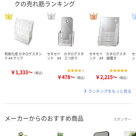
クの売れ筋ランキング
和泉化成 カタログスタン
セキセイ カタログスタ
セキセイ カタログスタ
セ
ド A4 クリア
ンド A4 三つ折り
ンド A4 縦置き
ン
￥1,333～
（税込）
￥478～
￥2,215～
（税込）
（税込）
ランキングをもっと見る
メーカーからのおすすめ商品
スポンサー