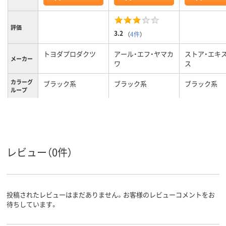
評価
3.2
（
4件
）
トヨダプロダクツ
アール・エフ・ヤマカ
ストア・エキ
メーカー
ワ
ス
カラーグ
ブラック系
ブラック系
ブラック系
ループ
9.5kg
4kg
3.1kg
質量
レビュー（0件）
投稿されたレビューはまだありません。お客様のレビューコメントをお
待ちしています。