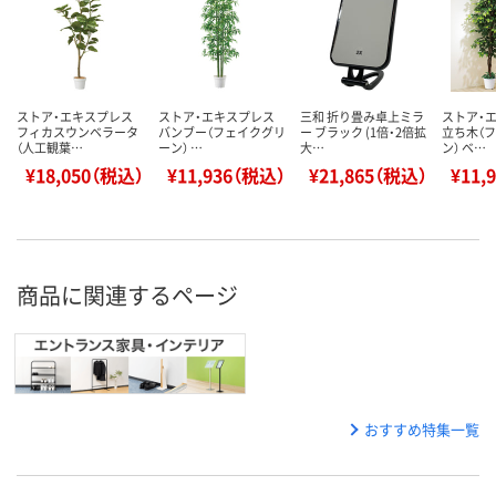
ストア・エキスプレス
ストア・エキスプレス
三和 折り畳み卓上ミラ
ストア・
フィカスウンベラータ
バンブー（フェイクグリ
ー ブラック (1倍・2倍拡
立ち木（
（人工観葉…
ーン） …
大…
ン） ベ…
¥18,050（税込）
¥11,936（税込）
¥21,865（税込）
¥11,
商品に関連するページ
おすすめ特集一覧