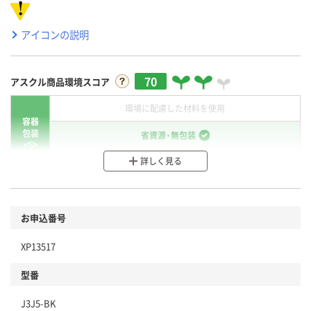
アイコンの説明
70
アスクル商品環境スコア
環境に配慮した材料を使用
容器
包装
省資源・無包装
詳しく見る
分別・リサイクルしやすい設計
環境に配慮した材料を使用
商品
お申込番号
本体
省資源・省エネ・節水
XP13517
分別・リサイクルしやすい設計
型番
独自の回収スキームがある
J3J5-BK
仕組