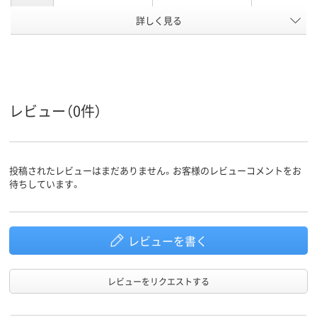
詳しく見る
0.5mm
0.5mm
0.5mm、0.5
ボール径
3色
3色
3色
色数
水性顔料インク
油性インク
フリクション
インク種
類
（ゲルインク）
レビュー（0件）
黒・赤・青
黒・赤・青
インク色
ブラック系
ブラック系、ブルー
ブラック系
カラーグ
ループ
系、レッド系
投稿されたレビューはまだありません。お客様のレビューコメントをお
待ちしています。
アスクル
商品環境
70
85
スコア
レビューを書く
レビューをリクエストする