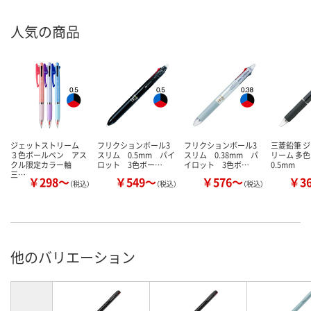
人気の商品
ジェットストリーム
フリクションボール3
フリクションボール3
三菱鉛筆 
３色ボールペン アス
スリム 0.5mm パイ
スリム 0.38mm パ
リーム 多
クル限定カラー軸
ロット 3色ボー…
イロット 3色ボ…
0.5mm
三…
￥298～
￥549～
￥576～
￥3
（税込）
（税込）
（税込）
他のバリエーション