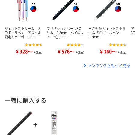
ジェットストリーム ３
フリクションボール3ス
三菱鉛筆 ジェットストリ
ア
色ボールペン アスクル
リム 0.5mm パイロッ
ーム 多色ボールペン
3
限定カラー軸 三…
ト 3色ボー…
0.5mm
￥928～
￥576～
￥360～
（税込）
（税込）
（税込）
ランキングをもっと見る
一緒に購入する