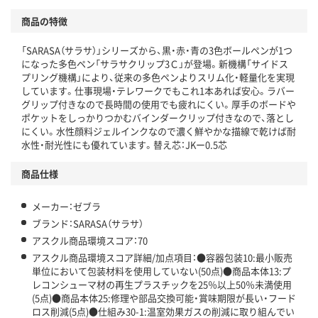
アスクルで資源循環している
商品の特徴
温室効果ガスなどの削減
「SARASA（サラサ）」シリーズから、黒・赤・青の3色ボールペンが1つ
この商品の環境配慮ポイントです。下記商品詳細「
になった多色ペン「サラサクリップ3Ｃ」が登場。新機構「サイドス
アスクル商品環境スコア詳細／加点項目
」で確認できます。
プリング機構」により、従来の多色ペンよりスリム化・軽量化を実現
しています。仕事現場・テレワークでもこれ1本あれば安心。ラバー
グリップ付きなので長時間の使用でも疲れにくい。厚手のボードや
ポケットをしっかりつかむバインダークリップ付きなので、落とし
にくい。水性顔料ジェルインクなので濃く鮮やかな描線で乾けば耐
水性・耐光性にも優れています。替え芯：JKー0.5芯
商品仕様
メーカー：ゼブラ
ブランド：SARASA（サラサ）
アスクル商品環境スコア：70
アスクル商品環境スコア詳細/加点項目：●容器包装10:最小販売
単位において包装材料を使用していない(50点)●商品本体13:プ
レコンシューマ材の再生プラスチックを25％以上50％未満使用
(5点)●商品本体25:修理や部品交換可能・賞味期限が長い・フード
ロス削減(5点)●仕組み30-1:温室効果ガスの削減に取り組んでい