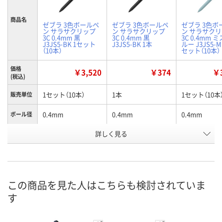
商品名
ゼブラ 3色ボールペ
ゼブラ 3色ボールペ
ゼブラ 3色ボ
ン サラサクリップ
ン サラサクリップ
ン サラサク
3C 0.4mm 黒
3C 0.4mm 黒
3C 0.4mm 
J3JS5-BK 1セット
J3JS5-BK 1本
ルー J3JS5-MI
（10本）
セット（10本）
価格
￥3,520
￥374
￥3
(税込)
1セット（10本）
1本
1セット（10本
販売単位
0.4mm
0.4mm
0.4mm
ボール径
詳しく見る
ブラック
ブラック
ミストブルー
カラー
お申込番
XP13528
XP13523
XP13530
号
6点
あり
入荷待ち
在庫
この商品を見た人はこちらも検討されていま
す
ご注文後、お
8月8日（土）
8月8日（土）
ついてご連絡
お届け日
ます