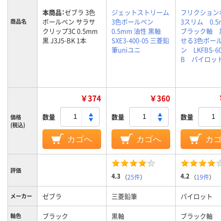
本商品：
ゼブラ 3色
ジェットストリーム
フリクション
ボールペン サラサ
3色ボールペン
3スリム 0.
商品名
クリップ3C 0.5mm
0.5mm 油性 黒軸
ブラック軸 
黒 J3J5-BK 1本
SXE3-400-05 三菱鉛
せる3色ボー
筆uniユニ
ン LKFBS-60
B パイロッ
￥374
￥360
数量
数量
数量
価格
(税込)
カゴへ
カゴへ
カ
評価
4.3
4.2
（
25件
）
（
19件
）
ゼブラ
三菱鉛筆
パイロット
メーカー
ブラック
黒軸
ブラック軸
軸色