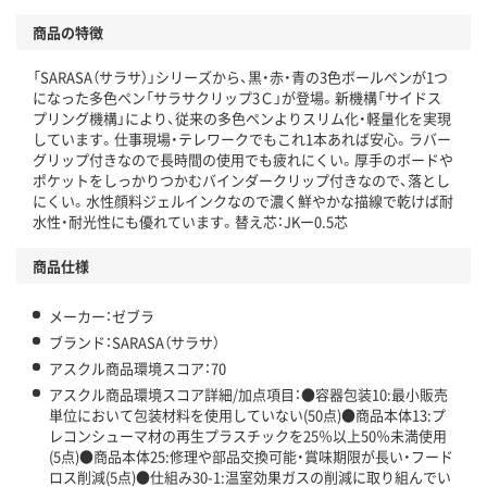
アスクルで資源循環している
商品の特徴
温室効果ガスなどの削減
「SARASA（サラサ）」シリーズから、黒・赤・青の3色ボールペンが1つ
この商品の環境配慮ポイントです。下記商品詳細「
になった多色ペン「サラサクリップ3Ｃ」が登場。新機構「サイドス
アスクル商品環境スコア詳細／加点項目
」で確認できます。
プリング機構」により、従来の多色ペンよりスリム化・軽量化を実現
しています。仕事現場・テレワークでもこれ1本あれば安心。ラバー
グリップ付きなので長時間の使用でも疲れにくい。厚手のボードや
ポケットをしっかりつかむバインダークリップ付きなので、落とし
にくい。水性顔料ジェルインクなので濃く鮮やかな描線で乾けば耐
水性・耐光性にも優れています。替え芯：JKー0.5芯
商品仕様
メーカー：ゼブラ
ブランド：SARASA（サラサ）
アスクル商品環境スコア：70
アスクル商品環境スコア詳細/加点項目：●容器包装10:最小販売
単位において包装材料を使用していない(50点)●商品本体13:プ
レコンシューマ材の再生プラスチックを25％以上50％未満使用
(5点)●商品本体25:修理や部品交換可能・賞味期限が長い・フード
ロス削減(5点)●仕組み30-1:温室効果ガスの削減に取り組んでい