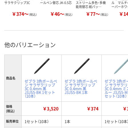
サラサクリップ3C
ールペン替芯 JK-0.5芯
ストリーム多色・多機
ル マルチ
能用替芯 紙パッ…
ーパーホワ
￥374～
￥46～
￥77～
￥1
（税込）
（税込）
（税込）
他のバリエーション
商品名
ゼブラ 3色ボールペ
ゼブラ 3色ボールペ
ゼブラ 3色ボ
ン サラサクリップ
ン サラサクリップ
ン サラサク
3C 0.4mm 黒
3C 0.4mm 黒
3C 0.4mm 
J3JS5-BK 1セット
J3JS5-BK 1本
ルー J3JS5-MI
（10本）
セット（10本）
価格
￥3,520
￥374
￥3
(税込)
1セット（10本）
1本
1セット（10本
販売単位