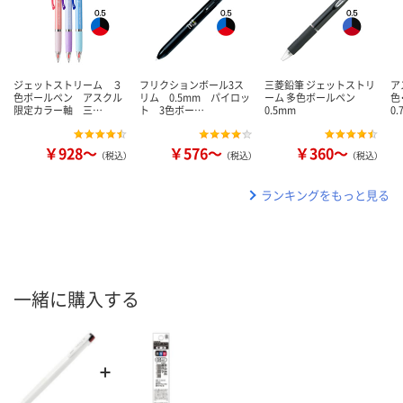
ジェットストリーム ３
フリクションボール3ス
三菱鉛筆 ジェットストリ
ア
色ボールペン アスクル
リム 0.5mm パイロッ
ーム 多色ボールペン
色
限定カラー軸 三…
ト 3色ボー…
0.5mm
0
￥928～
￥576～
￥360～
（税込）
（税込）
（税込）
ランキングをもっと見る
一緒に購入する