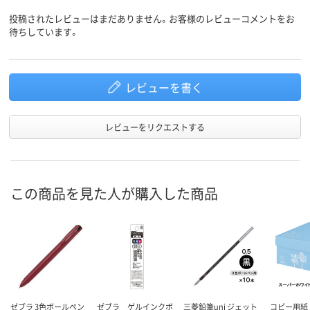
投稿されたレビューはまだありません。お客様のレビューコメントをお
カラーグ
ホワイト系
ホワイト系
ホワイト系
待ちしています。
ループ
アスクル
商品環境
70
85
65
スコア
レビューを書く
レビューをリクエストする
この商品を見た人が購入した商品
ゼブラ 3色ボールペン
ゼブラ ゲルインクボ
三菱鉛筆uni ジェット
コピー用紙