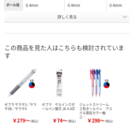
0.4mm
0.4mm
0.4mm
ボール径
詳しく見る
ブラック
ブラック
ミストブルー
カラー
お申込番
XP13528
XP13523
XP13530
号
6点
あり
入荷待ち
在庫
この商品を見た人はこちらも検討されていま
す
ご注文後、お
8月13日（木）
8月13日（木）
ついてご連絡
お届け日
ます
数量
数量
数量
カゴへ
カゴへ
カ
ゼブラ サラサ3／サラ
ゼブラ ゲルインクボ
ジェットストリーム
サ3B／サラサ4
ールペン替芯 JK-0.4芯
３色ボールペン アス
クル限定カラー軸
三…
￥279～
￥74～
￥298～
（税込）
（税込）
（税込）