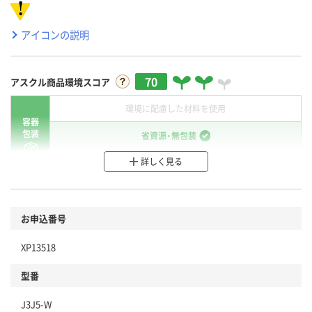
アイコンの説明
70
アスクル商品環境スコア
環境に配慮した材料を使用
容器
包装
省資源・無包装
詳しく見る
分別・リサイクルしやすい設計
環境に配慮した材料を使用
商品
お申込番号
本体
省資源・省エネ・節水
XP13518
分別・リサイクルしやすい設計
型番
独自の回収スキームがある
J3J5-W
仕組