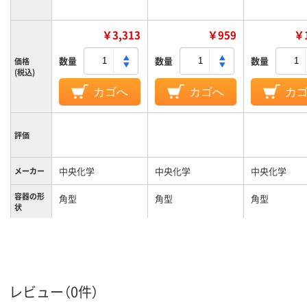
￥3,313
￥959
￥1
数量
数量
数量
価格
(税込)
カゴへ
カゴへ
カ
評価
中央化学
中央化学
中央化学
メーカー
容器の形
角型
角型
角型
状
400ml
容量
15g
7g
11g
質量
レビュー（0件）