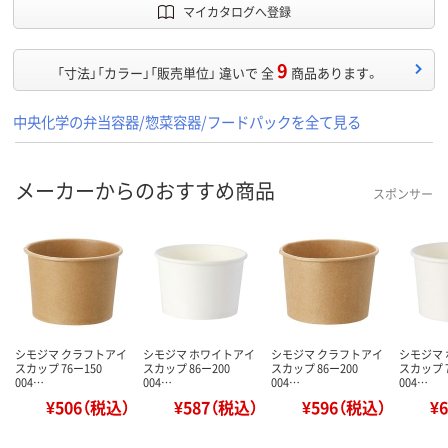
マイカタログへ登録
9
「寸法」「カラー」「販売単位」 違いで 全
商品あります。
中央化学の弁当容器/惣菜容器/フードパックを全て見る
メーカーからのおすすめ商品
スポンサー
シモジマ クラフトアイ
シモジマ ホワイトアイ
シモジマ クラフトアイ
シモジマ
スカップ 76ー150
スカップ 86ー200
スカップ 86ー200
スカップ 7
004…
004…
004…
004…
¥506（税込）
¥587（税込）
¥596（税込）
¥