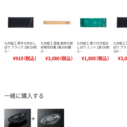
九州紙工 厚手大判おし
九州紙工 国産 植林元禄
九州紙工 香り付き紙お
九州紙工
ぼり ブラック 1袋（50枚
未晒完封箸 1箱（800膳
しぼり ミント 1袋（50枚
ぼり ブラ
入…
入…
入…
（20…
¥910（税込）
¥3,080（税込）
¥1,800（税込）
¥3,
一緒に購入する