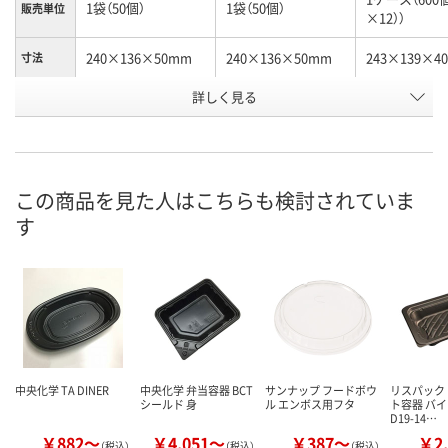
1袋（50個）
1袋（50個）
販売単位
×12））
240×136×50mm
240×136×50mm
243×139×4
寸法
詳しく見る
白
黒
クリア
カラー
お申込番
XP76312
XP73279
XP70146
号
直送品
直送品
直送品
在庫
この商品を見た人はこちらも検討されていま
す
8月21日（金）まで
8月21日（金）まで
8月21日（金）
お届け日
数量
数量
数量
カゴへ
カゴへ
カ
中央化学 TA DINER
中央化学 弁当容器 BCT
サンナップ フードボウ
リスパック
シールド 身
ル エンボス用フタ
ト容器 バイ
D19-14…
￥882～
￥4,051～
￥387～
￥2,
（税込）
（税込）
（税込）