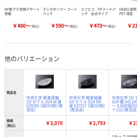
RP東プラ 耐熱デザート
デンカポリマー フード
エフピコ PPフードパ
HEIKO 透
容器
パック
ック 嵌合タイプ
PET 浅型
￥480～
￥590～
￥470～
￥2
（税込）
（税込）
（税込）
他のバリエーション
商品名
中央化学 軽食容器
中央化学 軽食容器
中央化学 SD
SD セイル D24 W 身
SD セイル D24 BK
D24 蓋 64110
639385 1袋(50個)（直
身 637017 1袋(50個)
ース(600個(5
送品）
（直送品）
×12))（直送品
価格
￥3,070
￥2,793
￥21
(税込)
1ケース（600