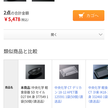
2点
の合計金額
カゴへ
￥5,478
（税込）
開く
類似商品と比較
本商品：
中央化学 軽
中央化学 CT デリカ
中央化学 軽
商品名
食容器 SD セイル
ン 18-12 APET蓋
CT 沙楽 IK18-
D27 BK 身 377549 1
125591 1袋(50個)（直
身 332460 1袋
袋(50個)（直送品）
送品）
（直送品）