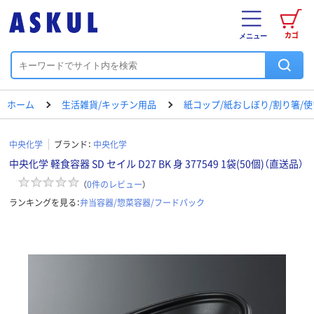
カゴ
メニュー
ホーム
生活雑貨/キッチン用品
紙コップ/紙おしぼり/割り箸/
中央化学
ブランド：
中央化学
中央化学 軽食容器 SD セイル D27 BK 身 377549 1袋(50個)（直送品）
（
0
件のレビュー
）
ランキングを見る：
弁当容器/惣菜容器/フードパック