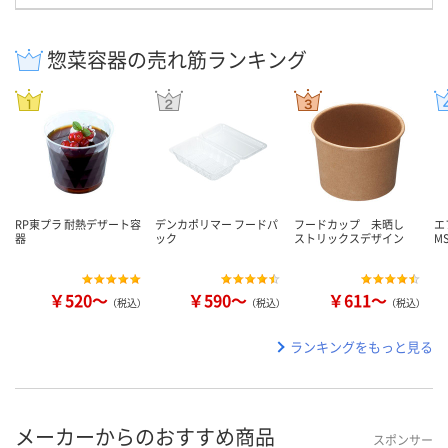
惣菜容器の売れ筋ランキング
RP東プラ 耐熱デザート容
デンカポリマー フードパ
フードカップ 未晒し
エ
器
ック
ストリックスデザイン
M
￥520～
￥590～
￥611～
（税込）
（税込）
（税込）
ランキングをもっと見る
メーカーからのおすすめ商品
スポンサー