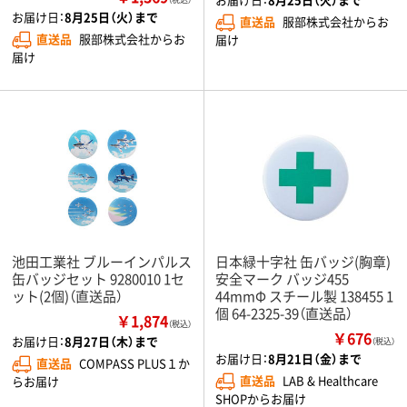
お届け日：
8月25日（火）まで
直送品
服部株式会社からお
直送品
服部株式会社からお
届け
届け
池田工業社 ブルーインパルス
日本緑十字社 缶バッジ(胸章)
缶バッジセット 9280010 1セ
安全マーク バッジ455
ット(2個)（直送品）
44mmΦ スチール製 138455 1
個 64-2325-39（直送品）
￥1,874
（税込）
￥676
お届け日：
8月27日（木）まで
（税込）
お届け日：
8月21日（金）まで
直送品
COMPASS PLUS１か
直送品
LAB & Healthcare
らお届け
SHOPからお届け