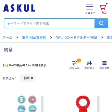
カゴ
メニュー
ホーム
事務用品/文房具
名札/IDカードホルダー/腕章
腕
胸章
1
102
件（409商品）中 51～100件を表示
表示切替
絞り込み
並び替え
胸章
絞り込み