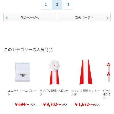
1
2
3
前のページへ
次のページへ
このカテゴリーの人気商品
ユニット ネームプレー
ササガワ 記章 リボンバ
ササガワ 記章タレ シー
YONEOK
ト
ラ
ル付
ボン記章 
五…
￥694～
￥9,702～
￥1,672～
（税込）
（税込）
（税込）