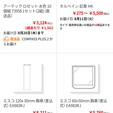
アーテック ロゼット 水色 10
ホルベイン 記章 HK
個組 73958 1セット(2組)（直
￥275
￥5,500
送品）
お届け日：
8月11日（火）
￥3,124
（税込）
タイプ・販売単位違いの商品が
16
商品ありま
1組あたり ￥1,562
す
お届け日：
8月20日（木）まで
直送品
COMPASS PLUS２か
らお届け
エスコ 120x 30mm 胸章（差込
エスコ 60x 60mm 胸章（差込
式） EA983RJ
式） EA983RJ
￥8,211
￥5,760