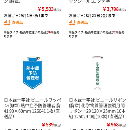
ン（胸章）
ックシール式）タテ字
￥5,503
￥3,798
（税込）
（税込）
お届け日：
9月1日（火）まで
お届け日：
8月21日（金）まで
直送品
直送品
商品タイプ・販売単位違いの商品が
6
商品あ
商品タイプ・販売単位違いの商品が
2
商品あ
ります
ります
日本緑十字社 ビニールワッペ
日本緑十字社 ビニールリボン
ン(胸章) 熱中症予防管理者 胸
(胸章) 化学物質管理強調月間
41 90×60mm 126041 1枚（直
リボンー29 120×25mm 10本
送品）
組 125029 1組(10本)（直送品）
￥539
￥968
（税込）
（税込）