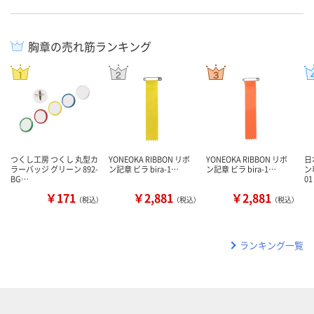
胸章の売れ筋ランキング
つくし工房 つくし 丸型カ
YONEOKA RIBBON リボ
YONEOKA RIBBON リボ
日
ラーバッジ グリーン 892-
ン記章 ビラ bira-1…
ン記章 ビラ bira-1…
ン
BG…
01
￥171
￥2,881
￥2,881
（税込）
（税込）
（税込）
ランキング一覧