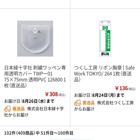
日本緑十字社 刺繍ワッペン専
つくし工房 リボン胸章 [ Safe
用透明カバー TWPー01
Work TOKYO/ 264 1枚（直送
75×75mm 透明PVC 126800 1
品）
枚（直送品）
￥136
（税込）
￥308
お届け日：
8月24日（月）まで
（税込）
お届け日：
8月26日（水）まで
直送品
株式会社つくし工房
直送品
株式会社日本緑十字
からお届け
社からお届け
102件（409商品）中 51件目～100件目