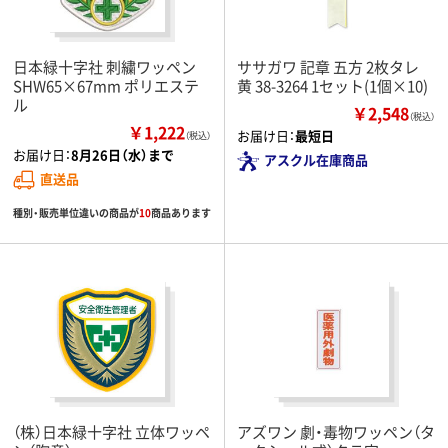
日本緑十字社 刺繍ワッペン
ササガワ 記章 五方 2枚タレ
SHW65×67mm ポリエステ
黄 38-3264 1セット(1個×10)
ル
￥2,548
（税込）
￥1,222
お届け日：
最短日
（税込）
お届け日：
8月26日（水）まで
アスクル在庫商品
直送品
種別・販売単位違いの商品が
10
商品あります
（株）日本緑十字社 立体ワッペ
アズワン 劇・毒物ワッペン（タ