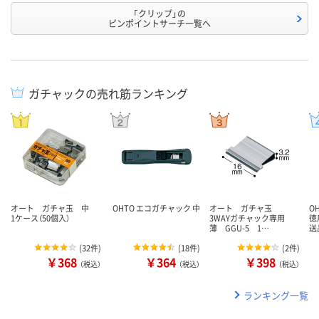
「クリップ」の
ピンポイントサーチ一覧へ
ガチャックの売れ筋ランキング
オート ガチャ玉 中
OHTO エコガチャック 中
オート ガチャ玉
O
1ケース（50個入）
3WAYガチャック専用
徳
薄 GGU-5 1…
送
(
32件
)
(
18件
)
(
2件
)
￥368
￥364
￥398
（税込）
（税込）
（税込）
ランキング一覧