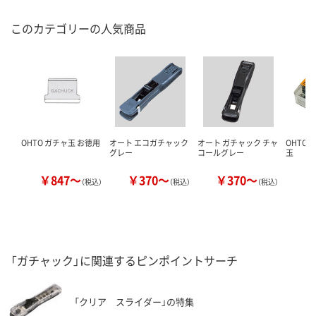
このカテゴリーの人気商品
OHTO ガチャ玉 お徳用
オート エコガチャック
オート ガチャック チャ
OHTO（
グレー
コールグレー
玉
￥847～
￥370～
￥370～
￥
（税込）
（税込）
（税込）
「ガチャック」に関連するピンポイントサーチ
「クリア スライダー」の特集