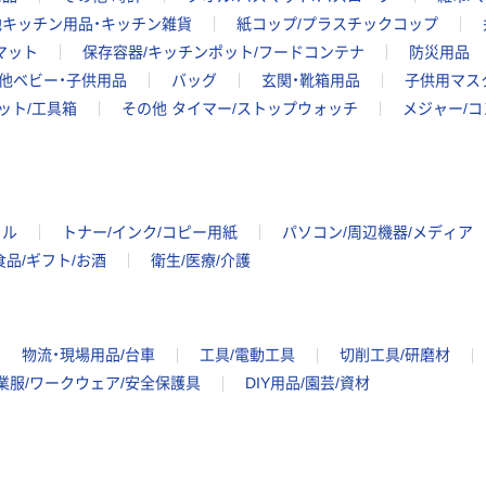
他キッチン用品・キッチン雑貨
紙コップ/プラスチックコップ
マット
保存容器/キッチンポット/フードコンテナ
防災用品
他ベビー・子供用品
バッグ
玄関・靴箱用品
子供用マス
ット/工具箱
その他 タイマー/ストップウォッチ
メジャー/
イル
トナー/インク/コピー用紙
パソコン/周辺機器/メディア
食品/ギフト/お酒
衛生/医療/介護
物流・現場用品/台車
工具/電動工具
切削工具/研磨材
業服/ワークウェア/安全保護具
DIY用品/園芸/資材