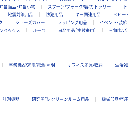
弁当備品・弁当小物
スプーン/フォーク/箸/カトラリー
ト
地震対策用品
防犯用品
キー関連用品
ベビー・
ク
シューズカバー
ラッピング用品
イベント・装飾
コンベックス
ルーペ
事務用品（実験室用）
三角巾/バ
事務機器/家電/電池/照明
オフィス家具/収納
生活雑
計測機器
研究開発・クリーンルーム用品
機械部品/空圧