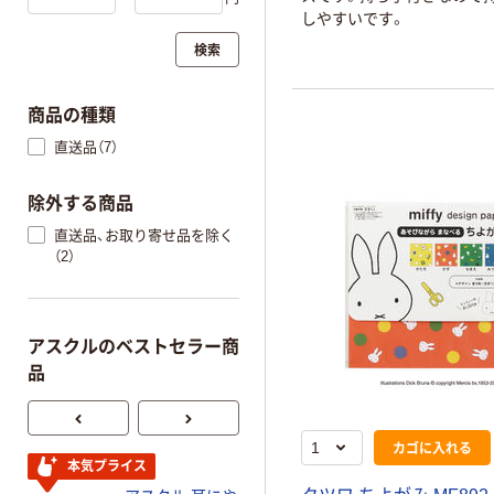
しやすいです。
検索
商品の種類
直送品（7）
除外する商品
直送品、お取り寄せ品を除く
（2）
アスクルのベストセラー商
品
カゴに入れる
本気プライス
人気商品