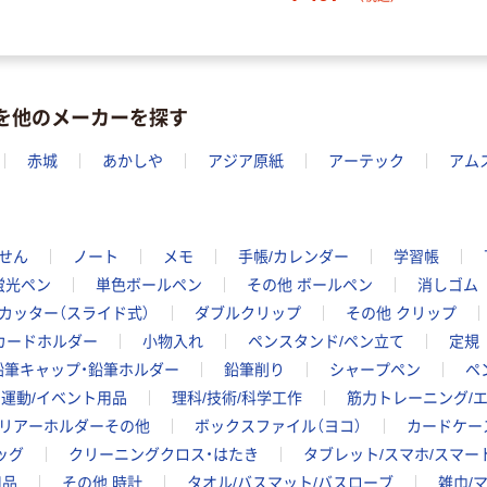
紙を他のメーカーを探す
赤城
あかしや
アジア原紙
アーテック
アム
せん
ノート
メモ
手帳/カレンダー
学習帳
蛍光ペン
単色ボールペン
その他 ボールペン
消しゴム
カッター（スライド式）
ダブルクリップ
その他 クリップ
/カードホルダー
小物入れ
ペンスタンド/ペン立て
定規
鉛筆キャップ・鉛筆ホルダー
鉛筆削り
シャープペン
ペ
運動/イベント用品
理科/技術/科学工作
筋力トレーニング/
リアーホルダーその他
ボックスファイル（ヨコ）
カードケー
ッグ
クリーニングクロス・はたき
タブレット/スマホ/スマ
用品
その他 時計
タオル/バスマット/バスローブ
雑巾/