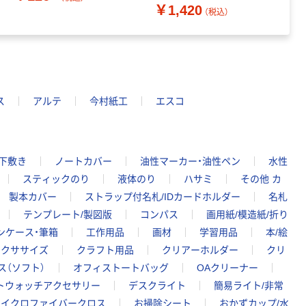
￥1,420
￥
（税込）
ス
アルテ
今村紙工
エスコ
下敷き
ノートカバー
油性マーカー・油性ペン
水性
スティックのり
液体のり
ハサミ
その他 カ
製本カバー
ストラップ付名札/IDカードホルダー
名札
テンプレート/製図版
コンパス
画用紙/模造紙/折り
ンケース・筆箱
工作用品
画材
学習用品
本/絵
エクササイズ
クラフト用品
クリアーホルダー
クリ
ス（ソフト）
オフィストートバッグ
OAクリーナー
ートウォッチアクセサリー
デスクライト
簡易ライト/非常
マイクロファイバークロス
お掃除シート
おかずカップ/水