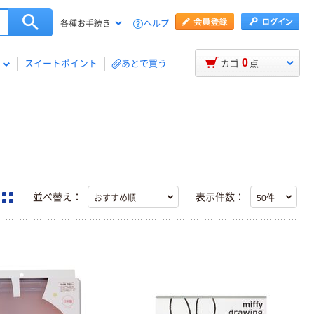
ヘルプ
各種お手続き
0
スイートポイント
あとで買う
カゴ
点
並べ替え：
表示件数：