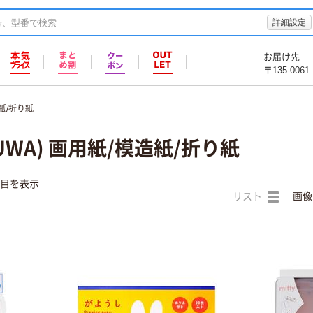
詳細設定
お届け先
〒135-0061
紙/折り紙
UWA) 画用紙/模造紙/折り紙
件目を表示
リスト
画像