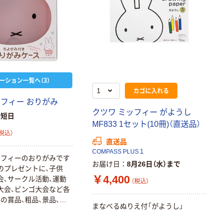
ーション一覧へ（3）
カゴに入れる
ッフィー おりがみ
クツワ ミッフィー がようし
最短日
MF833 1セット(10冊)（直送品）
税込）
直送品
COMPASS PLUS１
ッフィーのおりがみです
お届け日
8月26日（水）まで
のプレゼントに、子供
￥4,400
会、サークル活動、運動
（税込）
大会、ビンゴ大会など各
の賞品、粗品、景品、参
まなべるぬりえ付「がようし」
にも最適品です！！全14
りです♪