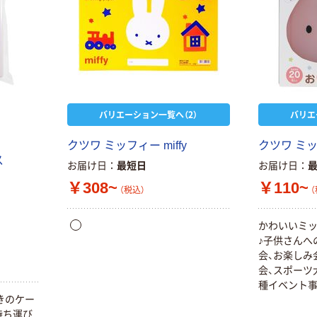
バリエーション一覧へ（2）
バリエ
クツワ ミッフィー miffy
クツワ ミ
ス
お届け日
最短日
お届け日
￥308~
￥110~
（税込）
（
かわいいミ
♪子供さんへ
会、お楽しみ
会、スポーツ
種イベント事
きのケー
加賞、ご褒美
持ち運び
色で28枚入