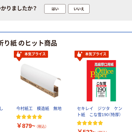
嬬恋銘水 ナチュ
つかりましたか？
はい
いいえ
ラルミネラルウ
ォーター 500ml
キャップシール
￥1,037~
付き／2Lラベル
（税込）
レス 10本
折り紙 のヒット商品
オリジナル
スズラン 酒精綿
本気プライス
本気プライス
G バルクタイプ
指定医薬部外品
￥140~
（税込）
し
今村紙工 模造紙 無地
セキレイ ジツタ ケン
ト紙 こな雪190（特厚）
￥879~
（税込）