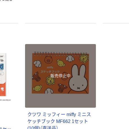
販売停止中
クツワ ミッフィー miffy ミニス
ケッチブック MF662 1セット
オリジナル
本気プライス
(10個)（直送品）