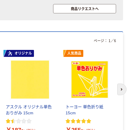
商品リクエストへ
ページ：
1
／
6
オリジナル
人気商品
次の
アスクル オリジナル単色
トーヨー 単色折り紙
今
おりがみ 15cm
15cm
紙