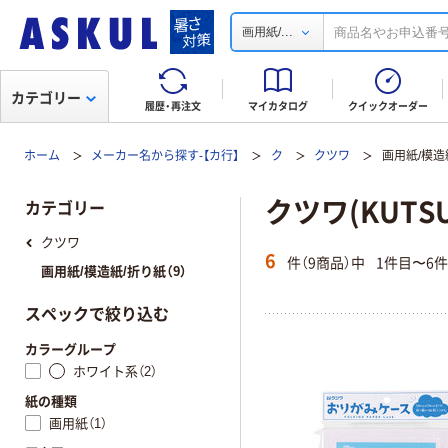
...
画用紙/
カテゴリー
履歴・再注文
マイカタログ
クイックオーダー
ホーム
メーカー名から探す-【カ行】
ク
クツワ
画用紙/模造
クツワ(KUTS
カテゴリー
クツワ
6
件（9商品）中
1件目〜6
画用紙/模造紙/折り紙（9）
スペックで絞り込む
カラーグループ
ホワイト系（2）
紙の種類
画用紙（1）