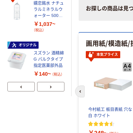
嬬恋銘水 ナチュ
ペーパータオル
お探しの商品は見
ラルミネラルウ
小判・シングル
ォーター 500ml
再生紙 200枚
キャップシール
FSC認証紙 アス
￥1,037~
￥143~
（税込）
付き／2Lラベル
クルオリジナル
（税込）
レス 10本
画用紙/模造紙/
本気プライス
オリジナル
ティッシュペー
スズラン 酒精綿
パー ボックス
本気プライス
G バルクタイプ
モカ 200組 5個
指定医薬部外品
アスクル オリジ
￥428~
（税込）
ナルティッシュ
￥140~
（税込）
PEFC認証
前のスライドへ
今村紙工 板目表紙 穴な
白 ホワイト