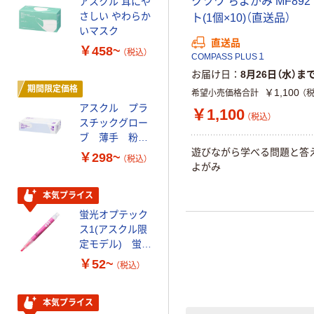
クツワ ちよがみ MF892
アスクル 耳にや
サントリー 天然
さしい やわらか
水 ミネラルウォ
ト(1個×10)（直送品）
いマスク
ーター ペットボ
直送品
トル
￥458~
￥686~
（税込）
（税込）
COMPASS PLUS１
お届け日
8月26日（水）ま
期間限定価格
本気プライス
￥1,100
希望小売価格合計
（
アスクル プラ
ファーストレイ
￥1,100
（税込）
スチックグロー
ト ホワイト紙コ
ブ 薄手 粉な
ップ
し（パウダーフ
遊びながら学べる問題と答
￥298~
￥374~
（税込）
（税込）
リー）
よがみ
本気プライス
オリジナル
蛍光オプテック
【アスクル限定】
ス1(アスクル限
ファーストレイ
定モデル) 蛍光
ト ニトリルグ
ペン ゼブラ
ローブ ホワイ
￥52~
￥698~
（税込）
（税込）
ト 粉なし（パ
ウダーフリー）
本気プライス
本気プライス