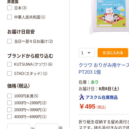
原産国
日本（3）
中華人民共和国（1）
お届け日目安
当日〜翌々日お届け（2)
カゴに入れる
ブランドから絞り込む
KUTSUWA（クツワ）（6）
クツワ おりがみ用ケー
PT203 1個
STAD（スタッド）（1）
在庫
あり
価格（税込）
お届け日
8月8日（土）
1000円未満（5）
アスクル在庫商品
1000円～1999円（2）
￥495
（税込）
2000円～3999円（1）
4000円～6999円（1）
折り紙を収納する留め具付
スです。持ち手付きなので
〜
円