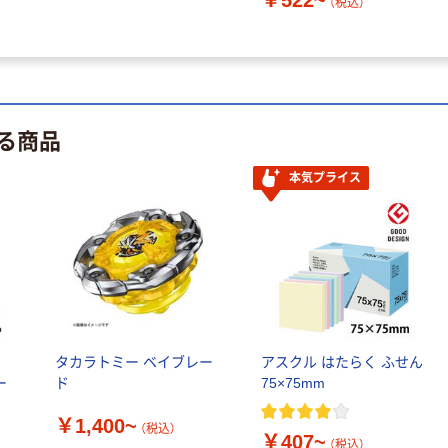
￥522~
（税込）
る商品
本気プライス
ル
タカラトミー ベイブレー
アスクル はたらく ふせん
ー
ド
75×75mm
￥1,400~
（税込）
￥407~
（税込）