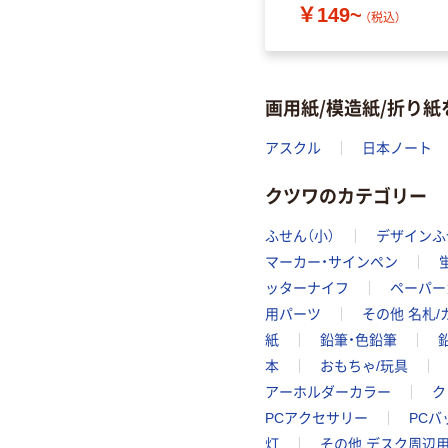
￥149~
（税込）
画用紙/模造紙/折り
アスクル
日本ノート
クツワのカテゴリー
ふせん（小）
デザインふ
マーカー・サインペン
ッターナイフ
ペーパー
用パーツ
その他 名札
紙
鉛筆・色鉛筆
本
おもちゃ/玩具
アーホルダーカラー
ク
PCアクセサリー
PCバ
灯
その他 デスク周辺