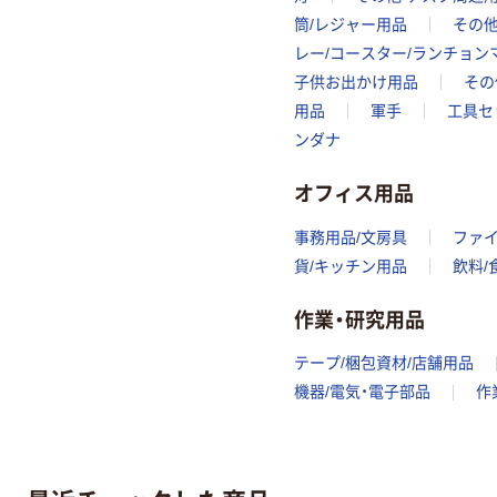
筒/レジャー用品
その
レー/コースター/ランチョン
子供お出かけ用品
その
用品
軍手
工具セ
ンダナ
オフィス用品
事務用品/文房具
ファ
貨/キッチン用品
飲料/
作業・研究用品
テープ/梱包資材/店舗用品
機器/電気・電子部品
作