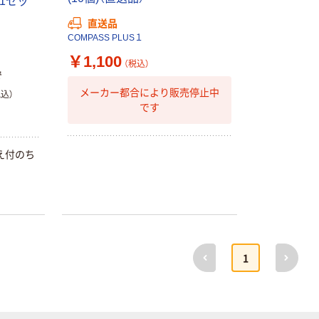
 1セッ
【アスクル限定】
アスクル 耳にや
ファーストレイ
さしい やわらか
直送品
ト ニトリルグ
いマスク
COMPASS PLUS１
ローブ ブル
￥698~
￥458~
（税込）
（税込）
￥1,100
ー 粉なし（パ
（税込）
で
ウダーフリー）
オリジナル
期間限定価格
メーカー都合により販売停止中
税込）
です
アスクル 検査用
アスクル プラ
ディスポパンツ
スチックグロー
ブ 薄手 粉な
￥96~
（税込）
し（パウダーフ
え付のち
￥298~
（税込）
リー）
本気プライス
蛍光オプテック
ス1(アスクル限
定モデル) 蛍光
前へ
次へ
1
ペン ゼブラ
￥52~
（税込）
本気プライス