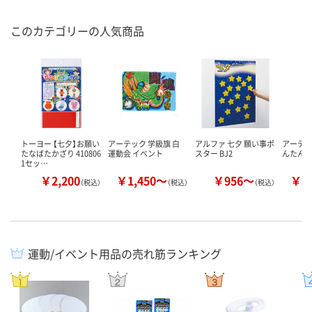
このカテゴリーの人気商品
トーヨー 【七夕】お願い
アーテック 学級旗 白
アルファ 七夕 願い事ポ
アーテッ
たなばたかざり 410806
運動会 イベント
スター BJ2
んたん
1セッ…
￥2,200
￥1,450～
￥956～
￥1
（税込）
（税込）
（税込）
運動/イベント用品の売れ筋ランキング