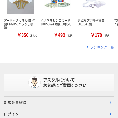
アーテック うちわ 白（竹
ハナヤマ ビンゴカード
デビカ プラ呼子笛 白
YO
製） 18205 1パック（5枚
100 53624 1個(100枚入)
103104 1個
ン
組…
￥850
￥490
￥178
（税込）
（税込）
（税込）
ランキング一覧
アスクルについて
お気軽にご質問ください。
新規会員登録
ログイン