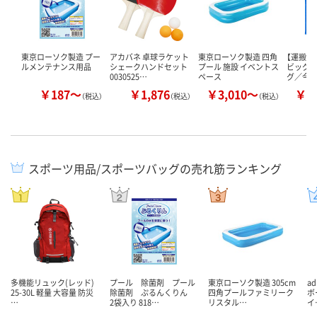
東京ローソク製造 プー
アカバネ 卓球ラケット
東京ローソク製造 四角
【運搬・
ルメンテナンス用品
シェークハンドセット
プール 施設 イベントス
ビッグ
0030525…
ペース
グ／今
￥187～
￥1,876
￥3,010～
￥1
（税込）
（税込）
（税込）
スポーツ用品/スポーツバッグの売れ筋ランキング
多機能リュック(レッド)
プール 除菌剤 プール
東京ローソク製造 305cm
a
25-30L 軽量 大容量 防災
除菌剤 ぷるんくりん
四角プールファミリーク
ボ
…
2袋入り 818…
リスタル…
イ