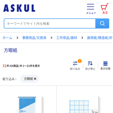
カゴ
メニュー
ホーム
事務用品/文房具
工作用品/画材
画用紙/模造紙/
方眼紙
1
31
件（64商品）中 1～31件を表示
表示切替
絞り込み
並び替え
方眼紙
絞り込み