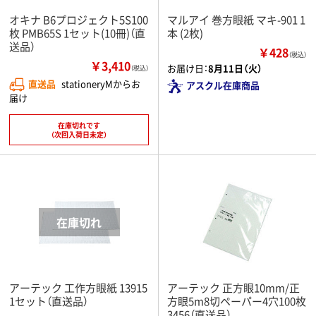
オキナ B6プロジェクト5S100
マルアイ 巻方眼紙 マキ-901 1
枚 PMB65S 1セット(10冊)（直
本 (2枚)
送品）
￥428
（税込）
￥3,410
お届け日：
8月11日（火）
（税込）
直送品
stationeryMからお
アスクル在庫商品
届け
在庫切れです
（次回入荷日未定）
アーテック 工作方眼紙 13915
アーテック 正方眼10mm/正
1セット（直送品）
方眼5m8切ペーパー4穴100枚
3456（直送品）