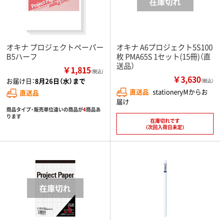
オキナ プロジェクトペーパー
オキナ A6プロジェクト5S100
B5ハーフ
枚 PMA65S 1セット(15冊)（直
送品）
￥1,815
（税込）
￥3,630
お届け日：
8月26日（水）まで
（税込）
直送品
stationeryMからお
直送品
届け
商品タイプ・販売単位違いの商品が
4
商品あ
ります
在庫切れです
（次回入荷日未定）