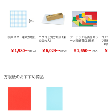
桜井 スター建築方眼紙
コクヨ 上質方眼紙 1束
アーテック 新両面カラ
コクヨ 
（100枚入）
ー方眼紙 薄口 5枚組
フ用紙 
ー刷り
￥1,980～
￥6,024～
￥1,650～
￥2
（税込）
（税込）
（税込）
方眼紙のおすすめ商品