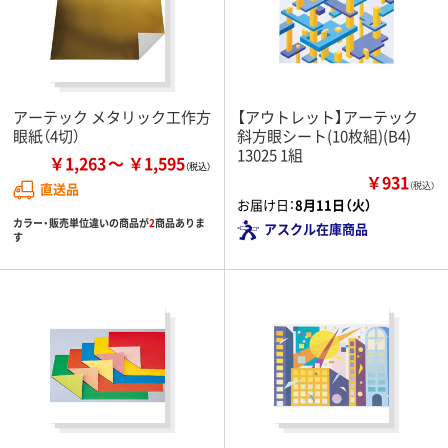
アーテック メタリック工作方
【アウトレット】アーテック
眼紙（4切）
斜方眼シート(10枚組)(B4)
13025 1組
￥1,263
￥1,595
￥931
直送品
（税込）
お届け日：
8月11日（火）
カラー・販売単位違いの商品が
2
商品ありま
アスクル在庫商品
す