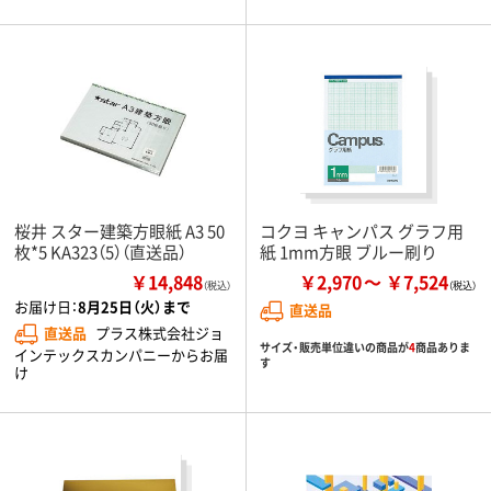
桜井 スター建築方眼紙 A3 50
コクヨ キャンパス グラフ用
枚*5 KA323（5）（直送品）
紙 1mm方眼 ブルー刷り
￥14,848
￥2,970
￥7,524
（税込）
お届け日：
8月25日（火）まで
直送品
直送品
プラス株式会社ジョ
サイズ・販売単位違いの商品が
4
商品ありま
インテックスカンパニーからお届
す
け