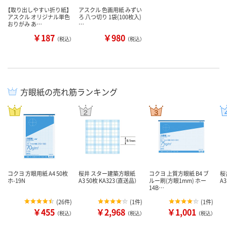
【取り出しやすい折り紙】
アスクル 色画用紙 みずい
アスクル オリジナル単色
ろ 八つ切り 1袋(100枚入)
おりがみ あ…
…
￥187
￥980
（税込）
（税込）
方眼紙の売れ筋ランキング
コクヨ 方眼用紙 A4 50枚
桜井 スター建築方眼紙
コクヨ 上質方眼紙 B4 ブ
桜
ホ-19N
A3 50枚 KA323（直送品）
ルー刷(方眼1mm) ホー
A3
14B…
(
26件
)
(
1件
)
(
1件
)
￥455
￥2,968
￥1,001
（税込）
（税込）
（税込）