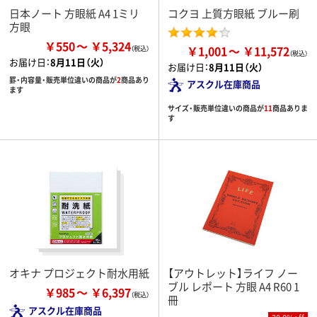
日本ノート 方眼紙 A4 1ミリ
コクヨ 上質方眼紙 ブルー刷
方眼
￥550
￥5,324
￥1,001
￥11,572
お届け日：
8月11日（火）
お届け日：
8月11日（火）
罫・内容量・販売単位違いの商品が
2
商品あり
アスクル在庫商品
ます
サイズ・販売単位違いの商品が
11
商品ありま
す
オキナ プロジェクト耐水用紙
【アウトレット】ライフ ノー
ブル レポート 方眼 A4 R60 1
￥985
￥6,397
冊
アスクル在庫商品