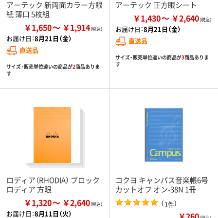
アーテック 新両面カラー方眼
アーテック 正方眼シート
紙 薄口 5枚組
￥1,430
￥2,640
￥1,650
￥1,914
お届け日：
8月21日（金）
お届け日：
8月21日（金）
直送品
直送品
サイズ・販売単位違いの商品が
3
商品ありま
す
サイズ・販売単位違いの商品が
2
商品ありま
す
ロディア（RHODIA） ブロック
コクヨ キャンパス音楽帳6号
ロディア 方眼
カットオフ オン-38N 1冊
￥1,320
￥2,640
（
）
1件
お届け日：
8月11日（火）
￥260
（税込）