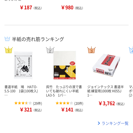
￥187
￥980
（税込）
（税込）
半紙の売れ筋ランキング
書道半紙 鳩 HATO-
呉竹 たっぷりの液で書
ジョインテックス 書道半
マ
5.5-100 1袋(100枚入)
いても破れにくい半紙
紙 練習用1000枚 H055J
ポ
…
LA3-5 1パ…
1…
(
￥3,762
(
29件
)
(
20件
)
（税込）
￥321
￥141
（税込）
（税込）
ランキング一覧