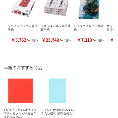
ジョインテックス 書道
マルシズ パルプ半紙 書
リュウグウ 富士天竜半
サンフ
半紙
道半紙
紙
書道半
￥3,762～
￥25,740～
￥7,310～
￥2
（税込）
（税込）
（税込）
半紙のおすすめ商品
【取り出しやすい折り紙】
アスクル 色画用紙 みずい
アスクル オリジナル単色
ろ 八つ切り 1袋(100枚入)
おりがみ あ…
…