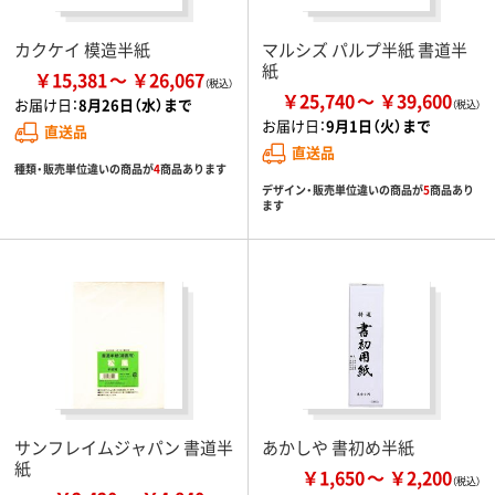
カクケイ 模造半紙
マルシズ パルプ半紙 書道半
紙
￥15,381
￥26,067
￥25,740
￥39,600
お届け日：
8月26日（水）まで
お届け日：
9月1日（火）まで
直送品
直送品
種類・販売単位違いの商品が
4
商品あります
デザイン・販売単位違いの商品が
5
商品あり
ます
サンフレイムジャパン 書道半
あかしや 書初め半紙
紙
￥1,650
￥2,200