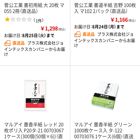
菅公工業 書初用紙 大 20枚 マ
菅公工業 書道半紙 吉野 100枚
055 2冊（直送品）
入 マ102 2パック（直送品）
￥1,166
（
）
1件
（税込）
お届け日：
8月24日（月）まで
￥1,298
（税込）
直送品
プラス株式会社ジョ
お届け日：
8月25日（火）まで
インテックスカンパニーからお届
直送品
プラス株式会社ジョ
け
インテックスカンパニーからお届
け
マルアイ 墨香半紙 レッド 20
マルアイ 墨香半紙 グリーン
枚ポリ入 P20タ-21 00703067
1000枚ケース入 タ-122
1ケース(300個(50個×6))（直
00703076 1ケース(6個)（直送