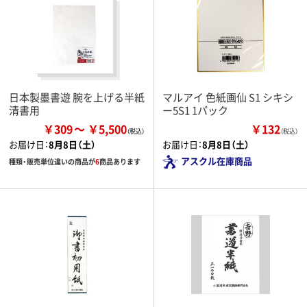
日本製墨書遊 腕を上げる半紙
マルアイ 色紙画仙 S1 シキシ
清書用
ー5S1 1パック
￥309
￥5,500
￥132
（税込）
お届け日：
8月8日（土）
お届け日：
8月8日（土）
アスクル在庫商品
種類・販売単位違いの商品が
6
商品あります