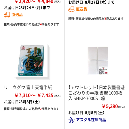
￥2,420
￥4,840
お届け日：
8月27日（木）まで
お届け日：
8月24日（月）まで
直送品
直送品
種類・販売単位違いの商品が
3
商品あります
種類・販売単位違いの商品が
4
商品あります
リュウグウ 富士天竜半紙
【アウトレット】日本製墨書遊
こだわりの半紙 書聖 1000枚
￥7,310
￥7,425
入 SHKP-7000S 1箱
お届け日：
8月8日（土）
￥5,390
（税込）
種類・販売単位違いの商品が
2
商品あります
お届け日：
8月8日（土）
アスクル在庫商品