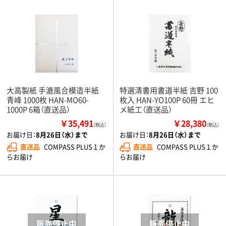
大高製紙 手漉風合模造半紙
特選清書用書道半紙 吉野 100
青峰 1000枚 HAN-MO60-
枚入 HAN-YO100P 60冊 エヒ
1000P 6箱（直送品）
メ紙工（直送品）
￥35,491
￥28,380
（税込）
（税込）
お届け日：
8月26日（水）まで
お届け日：
8月26日（水）まで
直送品
COMPASS PLUS１か
直送品
COMPASS PLUS１か
らお届け
らお届け