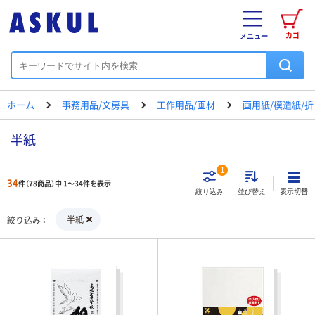
カゴ
メニュー
ホーム
事務用品/文房具
工作用品/画材
画用紙/模造紙/
半紙
1
34
件（78商品）中 1～34件を表示
表示切替
絞り込み
並び替え
半紙
絞り込み