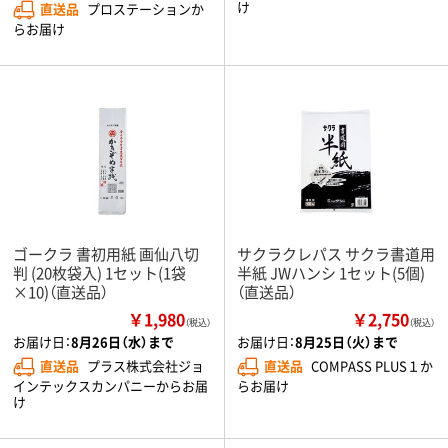
け
直送品
プロステーションか
らお届け
ゴークラ 書初用紙 画仙八切
サクラクレパス サクラ書道用
判 (20枚袋入) 1セット(1袋
半紙 JWハンシ 1セット(5個)
×10)（直送品）
（直送品）
￥1,980
￥2,750
（税込）
（税込）
お届け日：
8月26日（水）まで
お届け日：
8月25日（火）まで
直送品
プラス株式会社ジョ
直送品
COMPASS PLUS１か
インテックスカンパニーからお届
らお届け
け