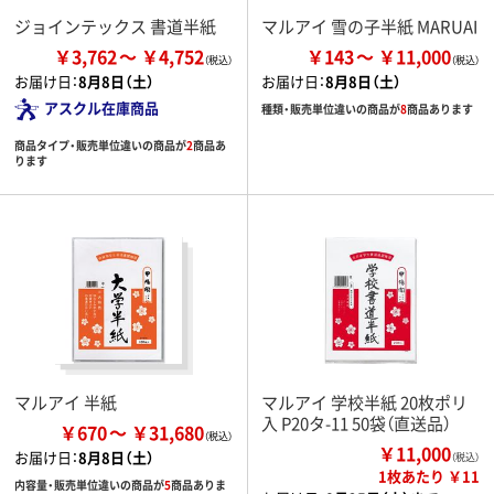
ジョインテックス 書道半紙
マルアイ 雪の子半紙 MARUAI
￥3,762
￥4,752
￥143
￥11,000
お届け日：
8月8日（土）
お届け日：
8月8日（土）
アスクル在庫商品
種類・販売単位違いの商品が
8
商品あります
商品タイプ・販売単位違いの商品が
2
商品あ
ります
マルアイ 半紙
マルアイ 学校半紙 20枚ポリ
入 P20タ-11 50袋（直送品）
￥670
￥31,680
￥11,000
お届け日：
8月8日（土）
（税込）
1枚あたり ￥11
内容量・販売単位違いの商品が
5
商品ありま