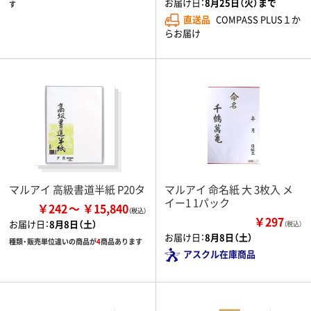
お届け日：
8月25日（火）まで
す
直送品
COMPASS PLUS１か
らお届け
マルアイ 高級書道半紙 P20タ
マルアイ 命名紙 大 3枚入 メ
イー1 1パック
￥242
￥15,840
￥297
お届け日：
8月8日（土）
（税込）
お届け日：
8月8日（土）
種類・販売単位違いの商品が
4
商品あります
アスクル在庫商品