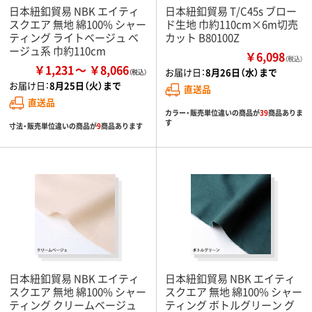
日本紐釦貿易 NBK エイティ
日本紐釦貿易 T/C45s ブロー
スクエア 無地 綿100% シャー
ド生地 巾約110cm×6m切売
ティング ライトベージュ ベ
カット B80100Z
ージュ系 巾約110cm
￥6,098
（税込）
￥1,231
￥8,066
お届け日：
8月26日（水）まで
お届け日：
8月25日（火）まで
直送品
直送品
カラー・販売単位違いの商品が
39
商品ありま
す
寸法・販売単位違いの商品が
9
商品あります
日本紐釦貿易 NBK エイティ
日本紐釦貿易 NBK エイティ
スクエア 無地 綿100% シャー
スクエア 無地 綿100% シャー
ティング クリームベージュ
ティング ボトルグリーン グ