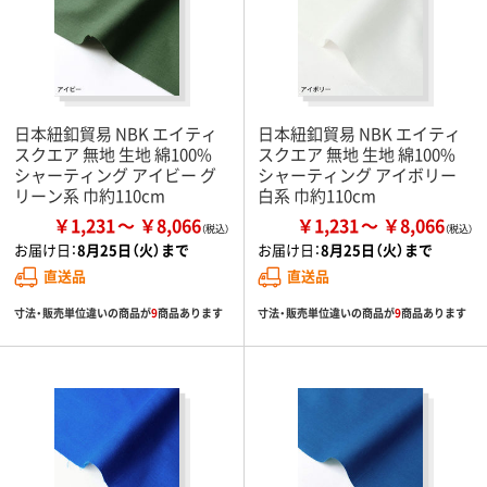
日本紐釦貿易 NBK エイティ
日本紐釦貿易 NBK エイティ
スクエア 無地 生地 綿100%
スクエア 無地 生地 綿100%
シャーティング アイビー グ
シャーティング アイボリー
リーン系 巾約110cm
白系 巾約110cm
￥1,231
￥8,066
￥1,231
￥8,066
お届け日：
8月25日（火）まで
お届け日：
8月25日（火）まで
直送品
直送品
寸法・販売単位違いの商品が
9
商品あります
寸法・販売単位違いの商品が
9
商品あります