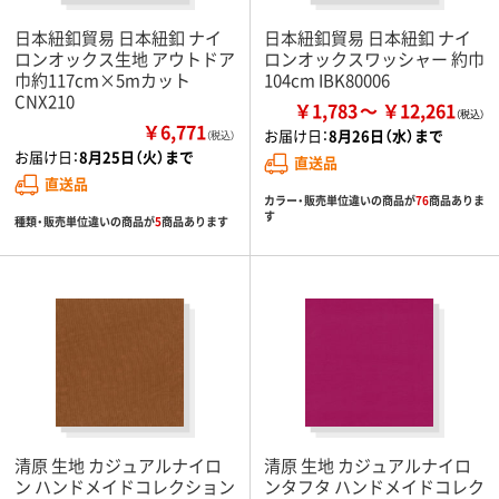
日本紐釦貿易 日本紐釦 ナイ
日本紐釦貿易 日本紐釦 ナイ
ロンオックス生地 アウトドア
ロンオックスワッシャー 約巾
巾約117cm×5mカット
104cm IBK80006
CNX210
￥1,783
￥12,261
￥6,771
お届け日：
8月26日（水）まで
（税込）
お届け日：
8月25日（火）まで
直送品
直送品
カラー・販売単位違いの商品が
76
商品ありま
す
種類・販売単位違いの商品が
5
商品あります
清原 生地 カジュアルナイロ
清原 生地 カジュアルナイロ
ン ハンドメイドコレクション
ンタフタ ハンドメイドコレク