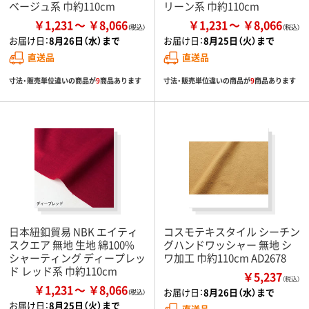
ベージュ系 巾約110cm
リーン系 巾約110cm
￥1,231
￥8,066
￥1,231
￥8,066
お届け日：
8月26日（水）まで
お届け日：
8月25日（火）まで
直送品
直送品
寸法・販売単位違いの商品が
9
商品あります
寸法・販売単位違いの商品が
9
商品あります
日本紐釦貿易 NBK エイティ
コスモテキスタイル シーチン
スクエア 無地 生地 綿100%
グハンドワッシャー 無地 シ
シャーティング ディープレッ
ワ加工 巾約110cm AD2678
ド レッド系 巾約110cm
￥5,237
（税込）
￥1,231
￥8,066
お届け日：
8月26日（水）まで
お届け日：
8月25日（火）まで
直送品