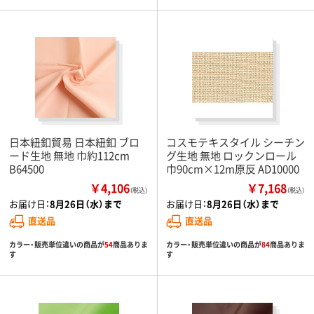
日本紐釦貿易 日本紐釦 ブロ
コスモテキスタイル シーチン
ード生地 無地 巾約112cm
グ生地 無地 ロックンロール
B64500
巾90cm×12m原反 AD10000
￥4,106
￥7,168
（税込）
（税込）
お届け日：
8月26日（水）まで
お届け日：
8月26日（水）まで
直送品
直送品
カラー・販売単位違いの商品が
54
商品ありま
カラー・販売単位違いの商品が
84
商品ありま
す
す