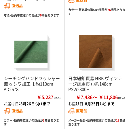
直送品
カラー・販売単位違いの商品が
26
商品ありま
す
寸法・販売単位違いの商品が
9
商品あります
シーチングハンドワッシャー
日本紐釦貿易 NBK ヴィンテ
無地 シワ加工 巾約110cm
ージ調馬布 巾約148cm
AD2678
PSW2300H
￥5,237
￥7,436
￥11,806
（税込）
お届け日：
8月26日（水）まで
お届け日：
8月25日（火）まで
直送品
直送品
カラー・販売単位違いの商品が
3
商品ありま
メーカー品番・販売単位違いの商品が
18
商品
す
あります