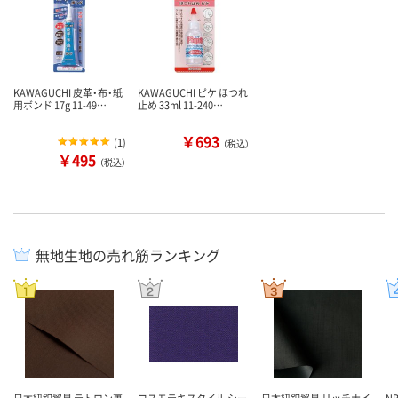
KAWAGUCHI 皮革・布・紙
KAWAGUCHI ピケ ほつれ
用ボンド 17g 11-49…
止め 33ml 11-240…
￥693
(
1
)
（税込）
￥495
（税込）
無地生地の売れ筋ランキング