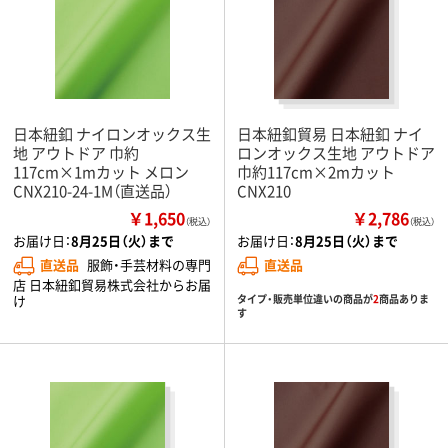
日本紐釦 ナイロンオックス生
日本紐釦貿易 日本紐釦 ナイ
地 アウトドア 巾約
ロンオックス生地 アウトドア
117cm×1mカット メロン
巾約117cm×2mカット
CNX210-24-1M（直送品）
CNX210
￥1,650
￥2,786
（税込）
（税込）
お届け日：
8月25日（火）まで
お届け日：
8月25日（火）まで
直送品
服飾・手芸材料の専門
直送品
店 日本紐釦貿易株式会社からお届
け
タイプ・販売単位違いの商品が
2
商品ありま
す