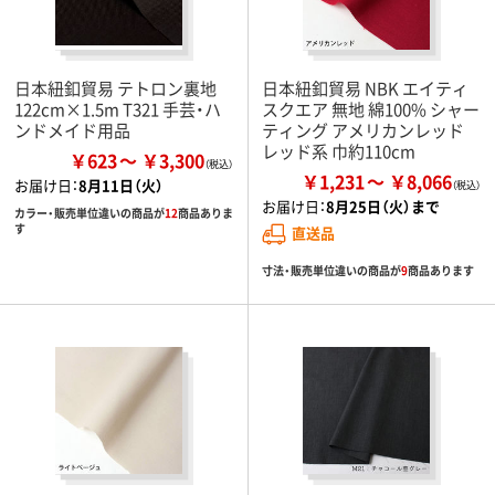
日本紐釦貿易 テトロン裏地
日本紐釦貿易 NBK エイティ
122cm×1.5m T321 手芸・ハ
スクエア 無地 綿100% シャー
ンドメイド用品
ティング アメリカンレッド
レッド系 巾約110cm
￥623
￥3,300
￥1,231
￥8,066
お届け日：
8月11日（火）
お届け日：
8月25日（火）まで
カラー・販売単位違いの商品が
12
商品ありま
す
直送品
寸法・販売単位違いの商品が
9
商品あります