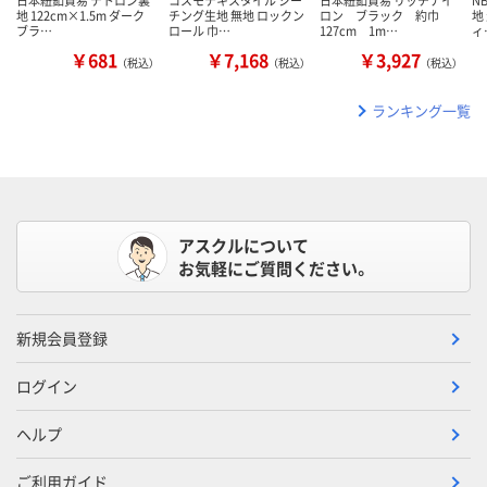
日本紐釦貿易 テトロン裏
コスモテキスタイル シー
日本紐釦貿易 リッチナイ
N
地 122cm×1.5m ダーク
チング生地 無地 ロックン
ロン ブラック 約巾
地
ブラ…
ロール 巾…
127cm 1m…
ィ
￥681
￥7,168
￥3,927
（税込）
（税込）
（税込）
ランキング一覧
アスクルについて
お気軽にご質問ください。
新規会員登録
ログイン
ヘルプ
ご利用ガイド