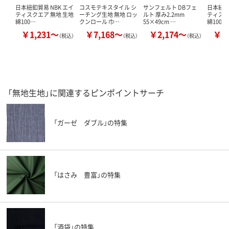
日本紐釦貿易 NBK エイ
コスモテキスタイル シ
サンフェルト DBフェ
日本紐釦
ティスクエア 無地 生地
ーチング生地 無地 ロッ
ルト 厚み2.2mm
ティスク
綿100…
クンロール 巾…
55×49cm …
綿100…
￥1,231～
￥7,168～
￥2,174～
￥1
（税込）
（税込）
（税込）
「無地生地」に関連するピンポイントサーチ
「ガーゼ ダブル」の特集
「はさみ 豊富」の特集
「酒袋」の特集