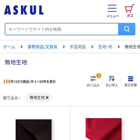
カゴ
メニュー
ホーム
事務用品/文房具
手芸用品
生地・布
無地生
無地生地
1
158
件（1876商品）中 1～50件を表示
表示切替
絞り込み
並び替え
無地生地
絞り込み