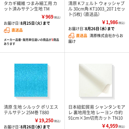
タカギ繊維 つまみ細工用 カ
清原 Kフェルト ウォッシャブ
ット済みサテン生地 TM
ル 30cm角 KT1003_207 1セッ
ト(5枚) （直送品）
￥969
（税込）
￥1,986
お届け日：
8月25日（火）まで
（税込）
お届け日：
8月26日（水）まで
直送品
直送品
清原株式会社からお
メーカー品番・販売単位違いの商品が
3
商品
届け
あります
清原 生地 シルック ポリエス
日本紐釦貿易 シャンタンモア
テルサテン 25M巻 T880
レ 裏地用生地 レーヨン 巾約
91cm×3m切売カット TN10
￥19,250
（税込）
￥4,959
お届け日：
8月26日（水）まで
（税込）