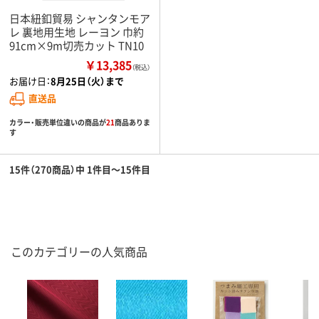
日本紐釦貿易 シャンタンモア
レ 裏地用生地 レーヨン 巾約
91cm×9m切売カット TN10
￥13,385
（税込）
お届け日：
8月25日（火）まで
直送品
カラー・販売単位違いの商品が
21
商品ありま
す
15件（270商品）中 1件目～15件目
このカテゴリーの人気商品