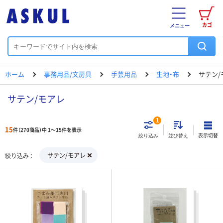
カゴ
メニュー
ホーム
事務用品/文房具
手芸用品
生地・布
サテン/
サテン/モアレ
1
15
件（270商品）中 1～15件を表示
表示切替
絞り込み
並び替え
サテン/モアレ
絞り込み