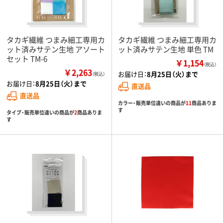
タカギ繊維 つまみ細工専用カ
タカギ繊維 つまみ細工専用カ
ット済みサテン生地 アソート
ット済みサテン生地 単色 TM
セット TM-6
￥1,154
（税込）
￥2,263
お届け日：
8月25日（火）まで
（税込）
お届け日：
8月25日（火）まで
直送品
直送品
カラー・販売単位違いの商品が
11
商品ありま
す
タイプ・販売単位違いの商品が
2
商品ありま
す