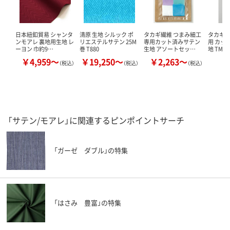
日本紐釦貿易 シャンタ
清原 生地 シルック ポ
タカギ繊維 つまみ細工
タカギ繊
ンモアレ 裏地用生地 レ
リエステルサテン 25M
専用カット済みサテン
用 カッ
ーヨン 巾約9…
巻 T880
生地 アソートセッ…
地 TM
￥4,959～
￥19,250～
￥2,263～
￥
（税込）
（税込）
（税込）
「サテン/モアレ」に関連するピンポイントサーチ
「ガーゼ ダブル」の特集
「はさみ 豊富」の特集