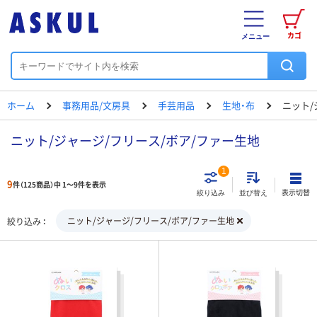
カゴ
メニュー
ホーム
事務用品/文房具
手芸用品
生地・布
ニット/
ニット/ジャージ/フリース/ボア/ファー生地
1
9
件（125商品）中 1～9件を表示
表示切替
絞り込み
並び替え
ニット/ジャージ/フリース/ボア/ファー生地
絞り込み