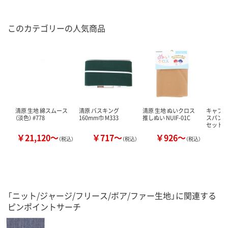
このカテゴリーの人気商品
清原 生地 綿スムース
清原 バスキング
清原 生地 ぬいクロス
キャプ
（淡色） #778
160mm巾 M333
推しぬい NUIF-01C
スパンフ
セット
￥21,120～
￥717～
￥926～
￥
（税込）
（税込）
（税込）
「ニット/ジャージ/フリース/ボア/ファー生地」に関連する
ピンポイントサーチ