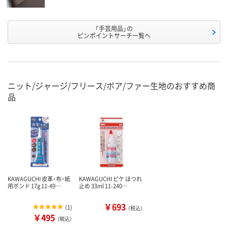
「手芸用品」の
ピンポイントサーチ一覧へ
ニット/ジャージ/フリース/ボア/ファー生地のおすすめ商
品
KAWAGUCHI 皮革・布・紙
KAWAGUCHI ピケ ほつれ
用ボンド 17g 11-49…
止め 33ml 11-240…
￥693
(
1
)
（税込）
￥495
（税込）