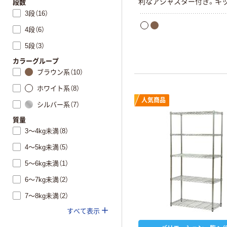
利なアジャスター付き。キッ
段数
ソコン周り、リビング、子供
3段（16）
ど、様々な場面での収納に。
4段（6）
19mm。
5段（3）
カラーグループ
ブラウン系（10）
ホワイト系（8）
人気商品
シルバー系（7）
質量
3～4kg未満（8）
4～5kg未満（5）
5～6kg未満（1）
6～7kg未満（2）
7～8kg未満（2）
すべて表示