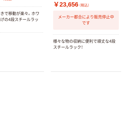
0.22mm 布テー
FSC認証 シング
￥23,656
￥145~
￥149~
（税込）
（税込）
（税込）
プ
ル 大王製紙共同
きで移動が楽々。ホワ
企画 オリジナル
メーカー都合により販売停止中
げの4段スチールラッ
本気プライス
です
ティッシュペー
パー ボックス
150組 5箱入 ア
様々な物の収納に便利で頑丈な4段
スクル スマート
スチールラック！
￥307~
（税込）
コンパクト ビ
ビッド PEFC認
証
オリジナル
アスクル プラス
チックグローブ
粉なし（パウダ
ーフリー）
￥398~
（税込）
本気プライス
アスクル クリア
ーホルダー A4
スタンダード