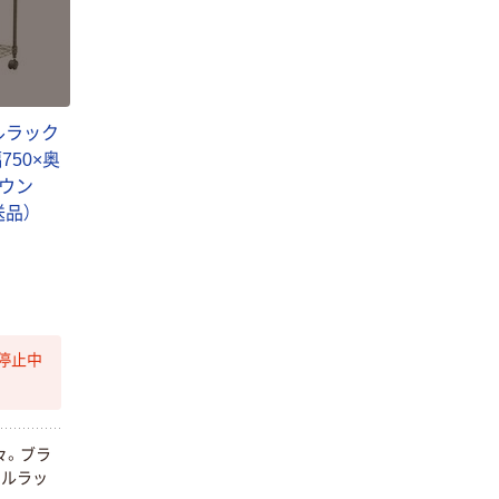
ップ
し（パウダーフ
￥298~
（税込）
リー）
￥374~
（税込）
ルラック
750×奥
ラウン
送品）
停止中
々。ブラ
ールラッ