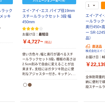
）
バリエーション一覧へ（4）
ルラック
エイ・アイ・エス パイプ径19mm
エイ・アイ・
m メッキ
スチールラックセット 3段 幅
ールラックセ
450mm
奥行450×高
で
ー SR-12
お届け日
最短日
品）
￥4,727~
（税込）
直送品
株式会社エイ・
使い方色々、幅と奥行が選べるスチ
お届け日
8
ールラックセット3段。棚板の高さは
￥22,13
2.5cm刻みで自由に変えることが出
来ます。支柱にはガタツキ防止に便
利なアジャスター付き。キッチン、パ
全体耐荷重約
ソコン周り、リビング、子供部屋な
納に便利で頑
ど、様々な場面での収納に。支柱径
段スチールラ
19mm。