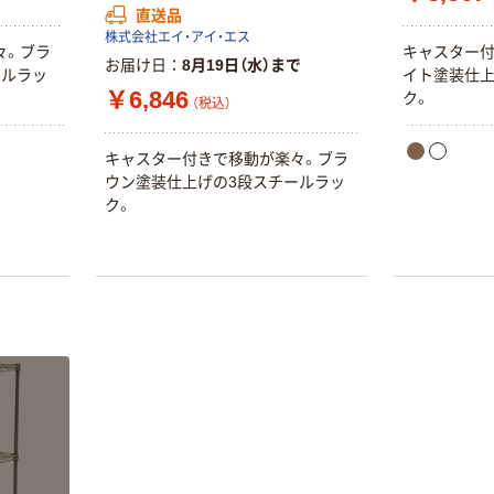
キャップシール
アスクル オリジ
￥1,037~
￥428~
直送品
（税込）
付き／2Lラベル
ナルティッシュ
株式会社エイ・アイ・エス
（税込）
々。ブラ
キャスター付
レス 10本
PEFC認証
お届け日
8月19日（水）まで
ールラッ
イト塗装仕上
オリジナル
￥6,846
本気プライス
ク。
（税込）
【アスクル限定】
ペーパータオル
ファーストレイ
中判 バージンパ
ト ニトリルグ
キャスター付きで移動が楽々。ブラ
ルプ100％ 200
ローブ ブル
ウン塗装仕上げの3段スチールラッ
￥698~
（税込）
枚入 PEFC認証
ー 粉なし（パ
￥156~
ク。
（税込）
シングル アスク
ウダーフリー）
ルオリジナル
人気商品
オリジナル
サントリー 天然
【アスクル限定】
水 ミネラルウォ
ファーストレイ
ーター ペットボ
ト ニトリルグ
トル
￥686~
（税込）
ローブ ホワイ
￥698~
（税込）
ト 粉なし（パ
ウダーフリー）
期間限定価格
本気プライス
アスクル プラ
ファーストレイ
スチックグロー
ト ホワイト紙コ
ブ 薄手 粉な