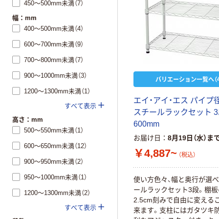
450～500mm未満（7）
幅：mm
400～500mm未満（4）
600～700mm未満（9）
700～800mm未満（7）
900～1000mm未満（3）
バリエーション一覧へ（4
1200～1300mm未満（1）
エイ・アイ・エス パイプ径
すべて表示
スチールラックセット 3
高さ：mm
600mm
500～550mm未満（1）
お届け日
8月19日（水）ま
600～650mm未満（12）
￥4,887~
（税込）
900～950mm未満（2）
950～1000mm未満（1）
使い方色々、幅と奥行が選
ールラックセット3段。棚
1200～1300mm未満（2）
2.5cm刻みで自由に変える
すべて表示
来ます。支柱にはガタツキ