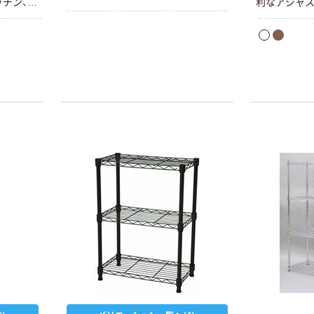
チン、パ
利なアジャス
部屋な
ソコン周り、
支柱径
ど、様々な場
19mm。