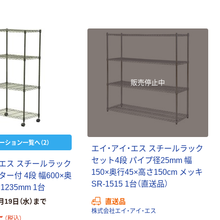
販売停止中
オリジナル
オリジナル
乾電池 単3
コピー用紙 ア
形 アルカリ乾
スクル マルチ
電池 北欧パッ
ペーパー スーパ
ーション一覧へ（2）
エイ・アイ・エス スチールラック
ケージ アスク
ーホワイト+
￥140~
￥149~
（税込）
（税込）
ルオリジナル
セット4段 パイプ径25mm 幅
･エス スチールラック
150×奥行45×高さ150cm メッキ
ター付 4段 幅600×奥
本気プライス
本気プライス
SR-1515 1台（直送品）
1235mm 1台
【ガムテープ】ア
ペーパータオル
直送品
月19日（水）まで
スクル 現場のチ
中判 再生紙
株式会社エイ・アイ・エス
カラ 厚さ
100％ 200枚
~
（税込）