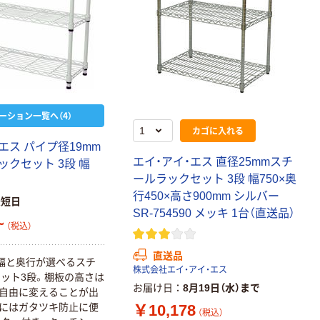
ーション一覧へ（4）
カゴに入れる
エス パイプ径19mm
エイ・アイ・エス 直径25mmスチ
ックセット 3段 幅
ールラックセット 3段 幅750×奥
行450×高さ900mm シルバー
最短日
SR-754590 メッキ 1台（直送品）
~
（税込）
直送品
幅と奥行が選べるスチ
株式会社エイ・アイ・エス
ット3段。棚板の高さは
お届け日
8月19日（水）まで
みで自由に変えることが出
￥10,178
にはガタツキ防止に便
（税込）