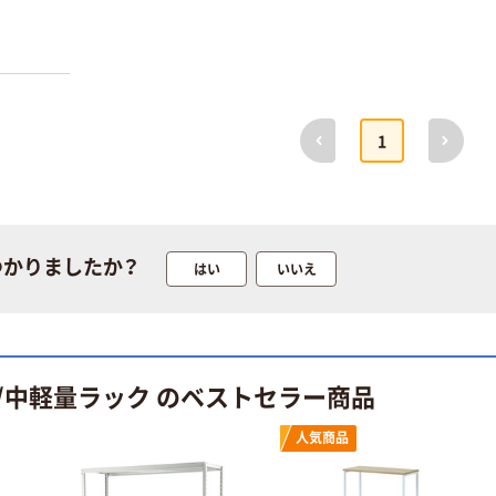
前へ
次へ
1
つかりましたか？
はい
いいえ
/中軽量ラック のベストセラー商品
人気商品