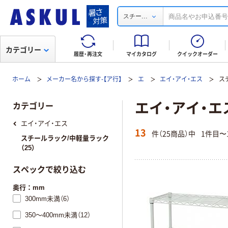
...
スチー
カテゴリー
履歴・再注文
マイカタログ
クイックオーダー
ホーム
メーカー名から探す-【ア行】
エ
エイ・アイ・エス
ス
エイ・アイ・エス
カテゴリー
エイ・アイ・エス
13
件（25商品）中
1件目〜
スチールラック/中軽量ラック
（25）
スペックで絞り込む
奥行：mm
300mm未満（6）
350～400mm未満（12）