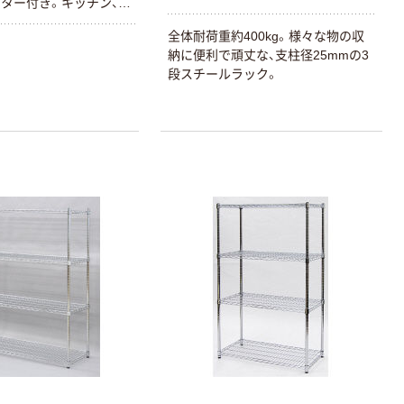
ター付き。キッチン、パ
リビング、子供部屋な
全体耐荷重約400kg。様々な物の収
面での収納に。支柱径
納に便利で頑丈な、支柱径25mmの3
段スチールラック。