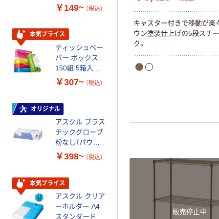
FSC認証 シング
ミー+
￥149~
￥149~
（税込）
（税込）
ル 大王製紙共同
キャスター付きで移動が楽
企画 オリジナル
ウン塗装仕上げの5段スチ
本気プライス
本気プライス
ク。
ティッシュペー
アスクル 耳にや
パー ボックス
さしい やわらか
150組 5箱入 ア
いマスク
スクル スマート
￥307~
￥458~
（税込）
（税込）
コンパクト ビ
ビッド PEFC認
証
オリジナル
本気プライス
アスクル プラス
ペーパータオル
チックグローブ
小判・シングル
粉なし（パウダ
再生紙 200枚
ーフリー）
FSC認証紙 アス
￥398~
￥143~
（税込）
（税込）
クルオリジナル
本気プライス
本気プライス
アスクル クリア
アスクル トイ
ーホルダー A4
レのおそうじシ
販売停止中
スタンダード
ート 大王製紙