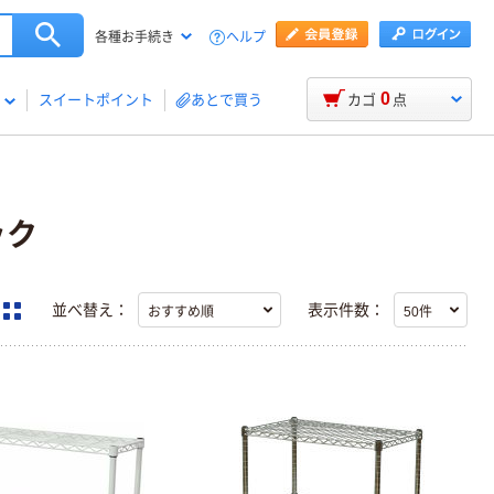
ヘルプ
各種お手続き
0
スイートポイント
あとで買う
カゴ
点
ック
並べ替え：
表示件数：