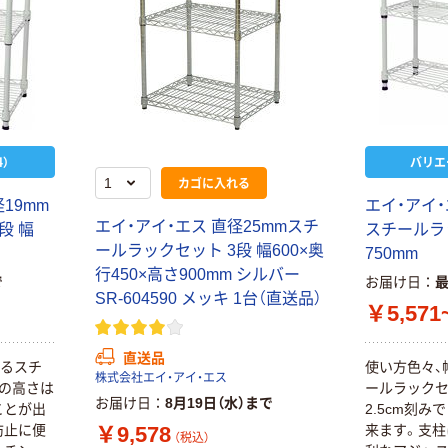
）
バリエ
カゴに入れる
19mm
エイ・アイ・
エイ・アイ・エス 直径25mmスチ
段 幅
スチールラ
ールラックセット 3段 幅600×奥
750mm
行450×高さ900mm シルバー
で
お届け日
SR-604590 メッキ 1台（直送品）
￥5,571
直送品
べるスチ
使い方色々、
株式会社エイ・アイ・エス
板の高さは
ールラックセ
お届け日
8月19日（水）まで
ことが出
2.5cm刻
￥9,578
防止に便
来ます。支柱
（税込）