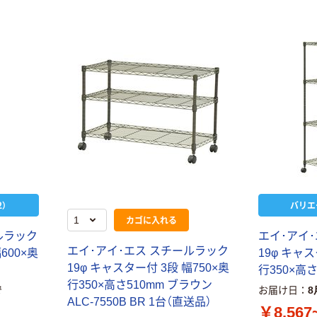
本気プライス
オリジナル
トイレットペー
スズラン 酒精綿
パー シングル
G バルクタイプ
120ｍ 再生紙
指定医薬部外品
）
バリエ
100% 6ロール
￥455~
￥140~
カゴに入れる
（税込）
（税込）
リサイクル100
ルラック
エイ･アイ
芯あり FSC認
エイ･アイ･エス スチールラック
600×奥
19φ キャス
証
本気プライス
本気プライス
19φ キャスター付 3段 幅750×奥
行350×高さ
嬬恋銘水 ナチュ
ティッシュペー
行350×高さ510mm ブラウン
で
お届け日
8
ラルミネラルウ
パー ボックス
ALC-7550B BR 1台（直送品）
ォーター 500ml
モカ 200組 5個
￥8,567