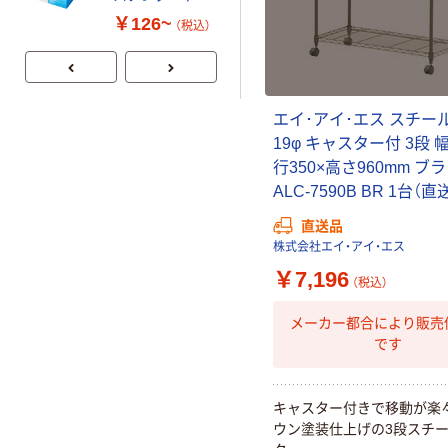
共同企画 トイ
￥126~
￥330~
（税込）
（税込）
レクリーナー
トイレシート
オリジナル
エイ･アイ･エス スチー
19φ キャスター付 3段 幅
行350×高さ960mm ブ
ALC-7590B BR 1台（直
直送品
株式会社エイ・アイ・エス
￥7,196
（税込）
メーカー都合により販売
です
キャスター付きで移動が楽
ウン塗装仕上げの3段スチ