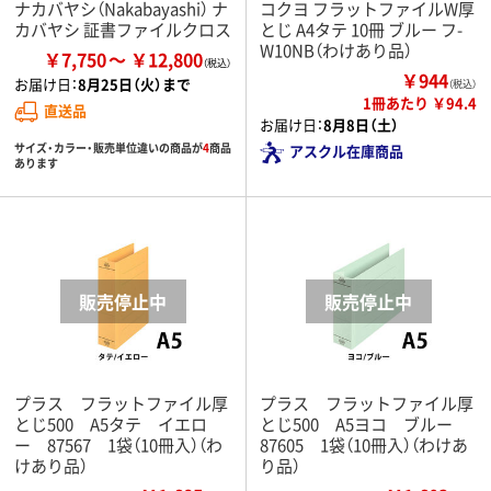
ナカバヤシ（Nakabayashi） ナ
コクヨ フラットファイルW厚
カバヤシ 証書ファイルクロス
とじ A4タテ 10冊 ブルー フ-
W10NB（わけあり品）
￥7,750
￥12,800
￥944
お届け日：
8月25日（火）まで
（税込）
1冊あたり ￥94.4
直送品
お届け日：
8月8日（土）
サイズ・カラー・販売単位違いの商品が
4
商品
アスクル在庫商品
あります
プラス フラットファイル厚
プラス フラットファイル厚
とじ500 A5タテ イエロ
とじ500 A5ヨコ ブルー
ー 87567 1袋（10冊入）（わ
87605 1袋（10冊入）（わけあ
けあり品）
り品）