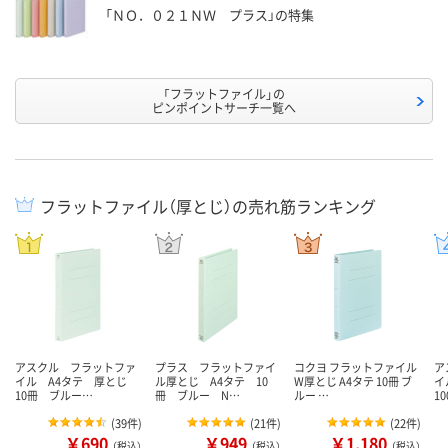
「ＮＯ．０２１ＮＷ プラス」の特集
「フラットファイル」の
ピンポイントサーチ一覧へ
フラットファイル（厚とじ）の売れ筋ランキング
アスクル フラットファ
プラス フラットファイ
コクヨ フラットファイル
ア
イル A4タテ 厚とじ
ル厚とじ A4タテ 10
W厚とじ A4タテ 10冊 ブ
イ
10冊 ブルー…
冊 ブルー N…
ルー …
1
(
39件
)
(
21件
)
(
22件
)
￥690
￥949
￥1,180
（税込）
（税込）
（税込）