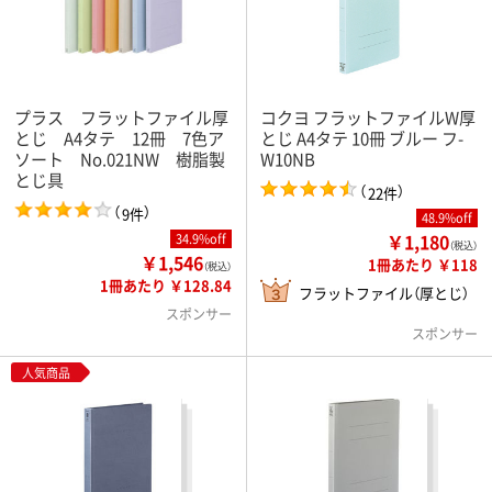
プラス フラットファイル厚
コクヨ フラットファイルW厚
とじ A4タテ 12冊 7色ア
とじ A4タテ 10冊 ブルー フ-
ソート No.021NW 樹脂製
W10NB
とじ具
（
）
22件
（
）
9件
48.9%off
￥1,180
34.9%off
（税込）
￥1,546
1冊あたり ￥118
（税込）
1冊あたり ￥128.84
フラットファイル（厚とじ）
スポンサー
スポンサー
人気商品