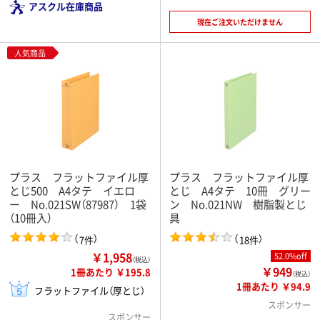
アスクル在庫商品
現在ご注文いただけません
人気商品
プラス フラットファイル厚
プラス フラットファイル厚
とじ500 A4タテ イエロ
とじ A4タテ 10冊 グリー
ー No.021SW（87987） 1袋
ン No.021NW 樹脂製とじ
（10冊入）
具
（
）
（
）
7件
18件
￥1,958
52.0%off
（税込）
￥949
1冊あたり ￥195.8
（税込）
1冊あたり ￥94.9
フラットファイル（厚とじ）
スポンサー
スポンサー