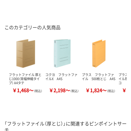
このカテゴリーの人気商品
フラットファイル 厚と
コクヨ フラットファ
プラス フラットファ
プラス
じ1000（背幅伸縮タイ
イルX A4S
イル 500枚とじ A4S
イル厚と
プ） A4タテ
コ
￥1,468～
￥2,198～
￥1,824～
￥2
（税込）
（税込）
（税込）
「フラットファイル（厚とじ）」に関連するピンポイントサー
チ