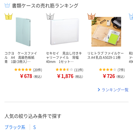
書類ケースの売れ筋ランキング
コクヨ ケースファイ
セキセイ 見出し付きキ
リヒトラブ ファイルケー
和
ル A4 高級色板紙
ャリーファイル 背幅
ス A4 乳白 A5029-1 1冊
ァ
青 1袋（3冊入）…
40mm 1セット…
49
(
20件
)
(
11件
)
(
7件
)
￥678
￥1,876
￥726
（税込）
（税込）
（税込）
ランキング一覧
人気の絞り込み条件で探す
ブラック系
S