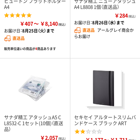
ビュートン フラットホルダー
サナダ精工 ニューアタッシュ
A4
A4 L8808 1個（直送品）
￥284
（税込）
お届け日：
8月26日（水）まで
￥407
￥8,140
直送品
アールグレイ商会か
お届け日：
8月25日（火）まで
らお届け
直送品
販売単位違いの商品が
4
商品あります
サナダ精工 アタッシュA5 C
セキセイ アルタートスリムバ
L8532-C 1セット(10個)（直送
ンドケース ブラック ART
品）
￥2,057
￥1,177
￥1,711
（税込）