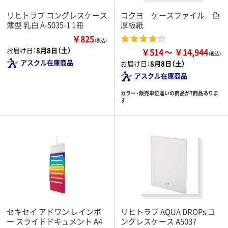
リヒトラブ コングレスケース
コクヨ ケースファイル 色
薄型 乳白 A-5035-1 1冊
厚板紙
￥825
（税込）
お届け日：
8月8日（土）
￥514
￥14,944
アスクル在庫商品
お届け日：
8月8日（土）
アスクル在庫商品
カラー・販売単位違いの商品が
7
商品ありま
す
セキセイ アドワン レインボ
リヒトラブ AQUA DROPs コ
ー スライドドキュメント A4
ングレスケース A5037