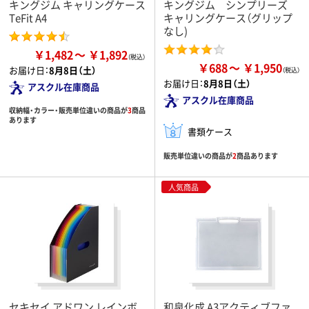
キングジム キャリングケース
キングジム シンプリーズ
TeFit A4
キャリングケース（グリップ
なし)
￥1,482
￥1,892
￥688
￥1,950
お届け日：
8月8日（土）
お届け日：
8月8日（土）
アスクル在庫商品
アスクル在庫商品
収納幅・カラー・販売単位違いの商品が
3
商品
あります
書類ケース
販売単位違いの商品が
2
商品あります
人気商品
セキセイ アドワン レインボ
和泉化成 A3アクティブファ