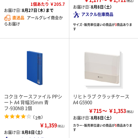
1個あたり ￥205.7
お届け日：
8月8日（土）
お届け日：
8月27日（木）まで
アスクル在庫商品
直送品
アールグレイ商会か
らお届け
サイズ・販売単位違いの商品が
3
商品ありま
す
コクヨ ケースファイル PPシ
リヒトラブ クラッチケース
ート A4 背幅35mm 青
A4 G5900
フ-930NB 1個
￥715
￥1,353
（
）
1件
お届け日：
8月8日（土）
￥1,359
カラー・販売単位違いの商品が
5
商品ありま
（税込）
す
お届け日：
8月8日（土）