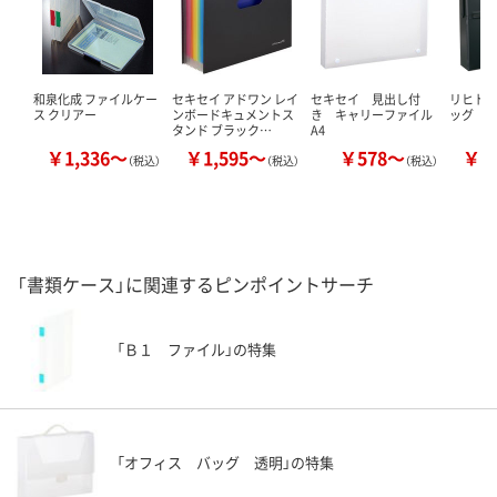
和泉化成 ファイルケー
セキセイ アドワン レイ
セキセイ 見出し付
リヒト
ス クリアー
ンボードキュメントス
き キャリーファイル
ッグ
タンド ブラック…
A4
￥1,336～
￥1,595～
￥578～
￥2
（税込）
（税込）
（税込）
「書類ケース」に関連するピンポイントサーチ
「Ｂ１ ファイル」の特集
「オフィス バッグ 透明」の特集