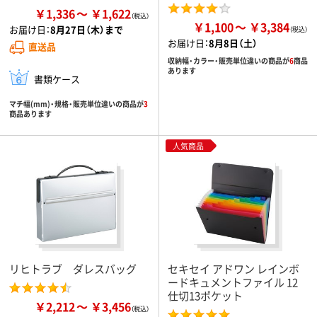
￥1,336
￥1,622
￥1,100
￥3,384
お届け日：
8月27日（木）まで
お届け日：
8月8日（土）
直送品
収納幅・カラー・販売単位違いの商品が
6
商品
あります
書類ケース
マチ幅(mm)・規格・販売単位違いの商品が
3
商品あります
人気商品
リヒトラブ ダレスバッグ
セキセイ アドワン レインボ
ードキュメントファイル 12
仕切13ポケット
￥2,212
￥3,456