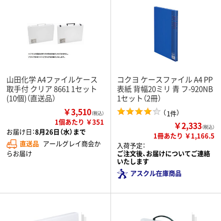
山田化学 A4ファイルケース
コクヨ ケースファイル A4 PP
取手付 クリア 8661 1セット
表紙 背幅20ミリ 青 フ-920NB
(10個)（直送品）
1セット（2冊）
￥3,510
（
）
1件
（税込）
1個あたり ￥351
￥2,333
（税込）
お届け日：
8月26日（水）まで
1冊あたり ￥1,166.5
直送品
アールグレイ商会か
入荷予定：
らお届け
ご注文後、お届けについてご連絡
いたします
アスクル在庫商品