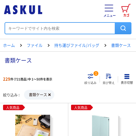
カゴ
メニュー
ホーム
ファイル
持ち運びファイル/バッグ
書類ケース
書類ケース
1
229
件（721商品）中 1～50件を表示
表示切替
絞り込み
並び替え
書類ケース
絞り込み
人気商品
人気商品