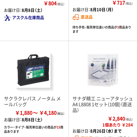
￥717
￥804
（税込）
（税込）
お届け日：
8月10日（月）
お届け日：
8月8日（土）
直送品
アスクル在庫商品
持ち手色・販売単位違いの商品が
3
商品あり
ます
サクラクレパス ノータム メ
サナダ精工 ニューアタッシュ
ールバッグ
A4 L8808 1セット(10個)（直送
品）
￥1,880
￥4,180
￥2,840
お届け日：
8月8日（土）
（税込）
1個あたり ￥284
カラー・タイプ・販売単位違いの商品が
15
商
お届け日：
8月26日（水）まで
品あります