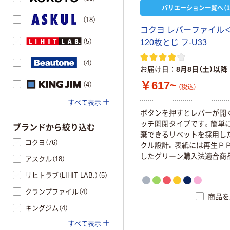
バリエーション一覧へ（1
（18）
コクヨ レバーファイル＜
（5）
120枚とじ フ-U33
（4）
お届け日
8月8日（土）以降
￥617~
（4）
（税込）
すべて表示
ボタンを押すとレバーが開
ッチ開閉タイプです。簡単
ブランドから絞り込む
棄できるリベットを採用し
コクヨ（76）
クル設計。表紙には再生Ｐ
したグリーン購入法適合商
アスクル（18）
リヒトラブ（LIHIT LAB.）（5）
クランプファイル（4）
商品を
キングジム（4）
すべて表示