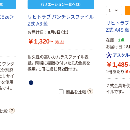
0）
バリエーション一覧へ（2）
Eze＞
リヒトラブ パンチレスファイル
リヒトラブ
Z式 A3 藍
Z式 A4S 藍
お届け日
8月8日（土）
￥1,320~
在庫
1点
（税込）
お届け日
8
アスクル
耐久性の高いカムラスファイル表
紙。両端に樹脂の付いたZ式金具を
￥1,485
くワンタ
採用。1冊に綴じ具2個付き。
に分別廃
￥
1冊あたり
たリサイ
Ｐを使用
Ｚ式金具を
品です。
イルです。
商品を比較
比較