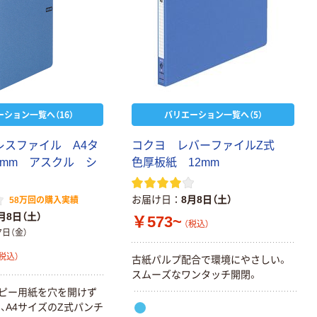
ーション一覧へ（16）
バリエーション一覧へ（5）
レスファイル A4タ
コクヨ レバーファイルZ式
5mm アスクル シ
色厚板紙 12mm
お届け日
8月8日（土）
58万回の購入実績
月8日（土）
￥573~
（税込）
7日（金）
税込）
古紙パルプ配合で環境にやさしい。
スムーズなワンタッチ開閉。
コピー用紙を穴を開けず
、A4サイズのZ式パンチ