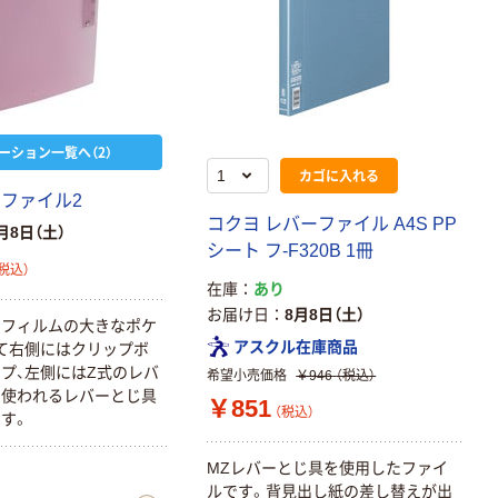
ーション一覧へ（2）
カゴに入れる
 ファイル2
コクヨ レバーファイル A4S PP
月8日（土）
シート フ-F320B 1冊
税込）
在庫
あり
お届け日
8月8日（土）
明フィルムの大きなポケ
アスクル在庫商品
て右側にはクリップボ
プ、左側にはZ式のレバ
希望小売価格
￥946
（税込）
で使われるレバーとじ具
￥851
（税込）
す。
MZレバーとじ具を使用したファイ
ルです。背見出し紙の差し替えが出