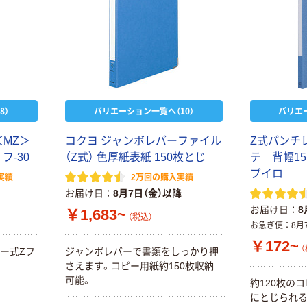
8）
バリエーション一覧へ（10）
バリエ
＜MZ＞
コクヨ ジャンボレバーファイル
Z式パンチ
フ-30
（Z式） 色厚紙表紙 150枚とじ
テ 背幅1
ブイロ
実績
2万回の購入実績
お届け日
8月7日（金）以降
お届け日
8
￥1,683~
（税込）
お急ぎ便
8月
￥172~
（
ー式Zフ
ジャンボレバーで書類をしっかり押
さえます。コピー用紙約150枚収納
可能。
約120枚の
にとじられる