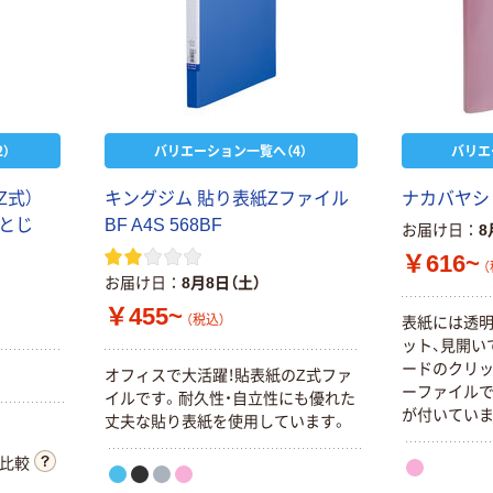
）
バリエーション一覧へ（4）
バリエ
Z式）
キングジム 貼り表紙Zファイル
ナカバヤシ
枚とじ
BF A4S 568BF
お届け日
8
￥616~
（
お届け日
8月8日（土）
￥455~
（税込）
表紙には透
ット、見開い
ードのクリッ
オフィスで大活躍！貼表紙のZ式ファ
ーファイル
イルです。耐久性・自立性にも優れた
が付いていま
丈夫な貼り表紙を使用しています。
比較