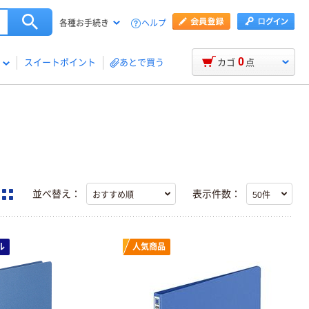
ヘルプ
各種お手続き
0
スイートポイント
あとで買う
カゴ
点
並べ替え：
表示件数：
ル
人気商品