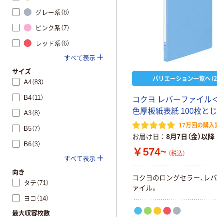
グレー系（8）
ピンク系（7）
レッド系（6）
すべて表示
サイズ
バリエーション一覧へ（2
A4（83）
B4（11）
コクヨ レバーファイル
色厚板紙表紙 100枚とじ 
A3（8）
17万回の購入
B5（7）
お届け日
8月7日（金）以降
B6（3）
￥574~
（税込）
すべて表示
向き
コクヨのロングセラー、レバ
タテ（71）
ァイル。
ヨコ（14）
最大収容枚数