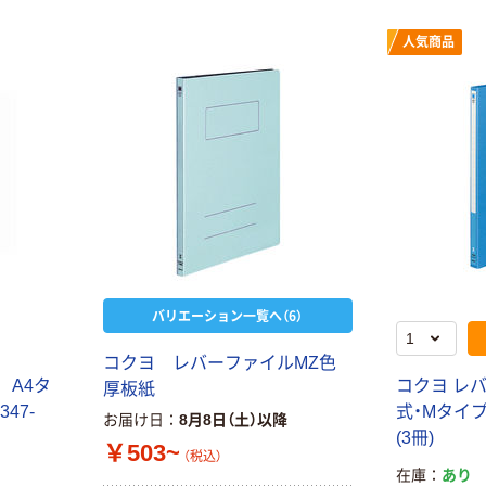
人気商品
バリエーション一覧へ（6）
コクヨ レバーファイルMZ色
 A4タ
コクヨ レバ
厚板紙
47-
式・Mタイプ 
お届け日
8月8日（土）以降
(3冊)
￥503~
（税込）
在庫
あり