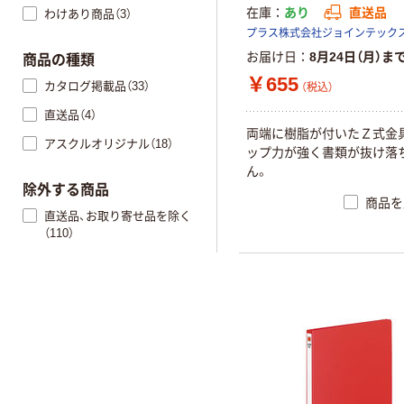
在庫
あり
直送品
わけあり商品（3）
お届け日
8月24日（月）ま
商品の種類
￥655
カタログ掲載品（33）
（税込）
直送品（4）
両端に樹脂が付いたＺ式金
アスクルオリジナル（18）
ップ力が強く書類が抜け落
ん。
除外する商品
商品を
直送品、お取り寄せ品を除く
（110）