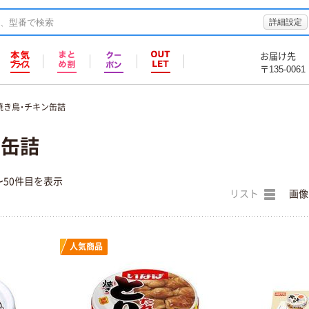
詳細設定
お届け先
〒135-0061
焼き鳥・チキン缶詰
ン缶詰
〜50件目を表示
リスト
画像
人気商品