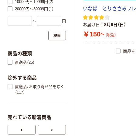
10000円～19999円（2）
いなば とりささみフ
20000円～39999円（1）
〜
円
お届け日
8月9日（日）
￥150~
検索
（税込）
商品を
商品の種類
直送品（25）
除外する商品
直送品、お取り寄せ品を除く
（117）
売れている新着商品