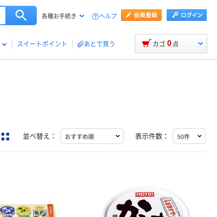
ヘルプ
各種お手続き
0
スイートポイント
あとで買う
カゴ
点
並べ替え：
表示件数：