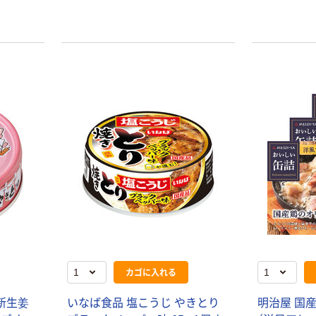
カゴに入れる
新生姜
いなば食品 塩こうじ やきとり
明治屋 国