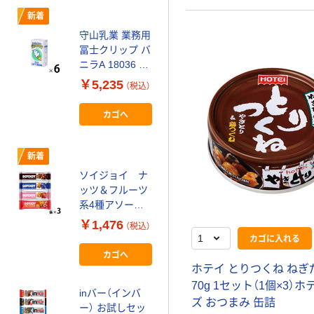
新着
新着
守山乳業 業務用
成城石井 ４種具
冨士クリップ バ
材の濃厚トムヤ
ニラA 18036 1
ムクン 即席スー
ケース
プ
￥5,235
￥572
（税込）
（税込）
1000ML×6（直送
品）
カゴへ
カゴへ
新着
新着
ソイジョイ ナ
マグカップでふ
モ
ッツ＆フルーツ
っくらケーキ！モ
系4種アソート
コモコ 永谷園
セット（12本入）
￥1,476
￥420~
（税込）
（税込）
カゴに入れる
カゴへ
新着
ホテイ とりつくね ねぎ
ハマダコンフェ
70g 1セット（1個×3）
inバー（インバ
クト ヘルシーク
ズ おつまみ 缶詰
ー） お試しセッ
ラブ バランスパ