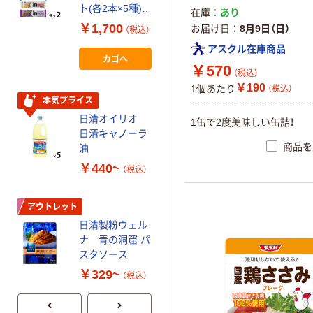
ト(各2本×5種)
ワービッグ ほろ
在庫
あり
￥140
（税込）
プロテイン 鉄
にがカカオ 2袋
￥1,700
お届け日
8月9日（日）
（税込）
分 森永製菓
(4本)入
カゴへ
アスクル在庫商品
4
4902621005784
カゴへ
￥570
1個（直送品）
（税込）
￥190
1個あたり
（税込）
アウトレット
本気プライス
ハウス食品 ご
日清オイリオ
1缶で2度美味しい缶詰！
ちレピライス レ
日清キャノーラ
トルト レンジ
商品を
油
対応
￥250~
（税込）
￥440~
（税込）
アウトレット
日清製粉ウェル
ナ 青の洞窟 パ
スタソース
￥329~
（税込）