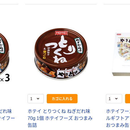
新着
守山乳業 業務用
冨士クリップ バ
ニラA 18036 1
ケース
￥5,235
（税込）
1000ML×6（直送
品）
カゴへ
新着
ソイジョイ ナ
ッツ＆フルーツ
系4種アソート
セット（12本入）
￥1,476
（税込）
カゴに入れる
カゴへ
だれ味
ホテイ とりつくね ねぎだれ味
ホテイフー
ホテイフー
70g 1個 ホテイフーズ おつまみ
ルギフトアソ
inバー（インバ
缶詰
おつまみ缶
ー） お試しセッ