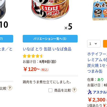
7）
バリエーション一覧へ（5）
たま／と
いなば とり 缶詰 いなば食品
ホテイフー
レミアム 
お届け日
8月9日（日）
炭火焼 1セ
￥120~
（税込）
つまみ缶
在庫
あり
鶏肉をうま煮仕立てにしました。
お届け日
8
比較
商品を比較
アスクル
￥2,300
￥1
1個あたり