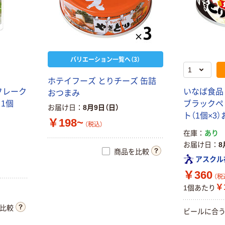
バリエーション一覧へ（3）
ホテイフーズ とりチーズ 缶詰
フレーク
いなば食品
おつまみ
 1個
ブラックペッ
お届け日
8月9日（日）
ト（1個×3
￥198~
（税込）
在庫
あり
お届け日
8
商品を比較
アスクル
￥360
（税
￥
1個あたり
比較
ビールに合