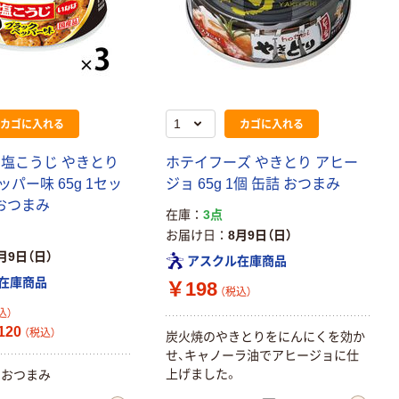
カゴに入れる
カゴに入れる
 塩こうじ やきとり
ホテイフーズ やきとり アヒー
パー味 65g 1セッ
ジョ 65g 1個 缶詰 おつまみ
）おつまみ
在庫
3点
お届け日
8月9日（日）
月9日（日）
アスクル在庫商品
在庫商品
￥198
（税込）
込）
120
（税込）
炭火焼のやきとりをにんにくを効か
せ、キャノーラ油でアヒージョに仕
上げました。
うおつまみ