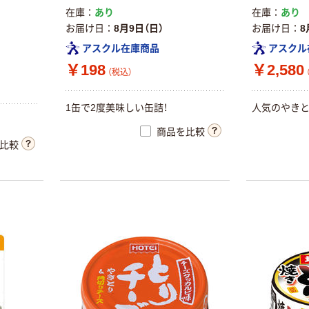
ト(各2本×5種)
在庫
あり
在庫
あり
プロテイン 鉄
￥1,700
お届け日
8月9日（日）
お届け日
8
（税込）
分 森永製菓
アスクル在庫商品
アスクル
カゴへ
￥198
￥2,580
（税込）
本気プライス
1缶で2度美味しい缶詰！
人気のやき
日清オイリオ
商品を比較
日清キャノーラ
比較
油
￥440~
（税込）
アウトレット
日清製粉ウェル
ナ 青の洞窟 パ
スタソース
￥329~
（税込）