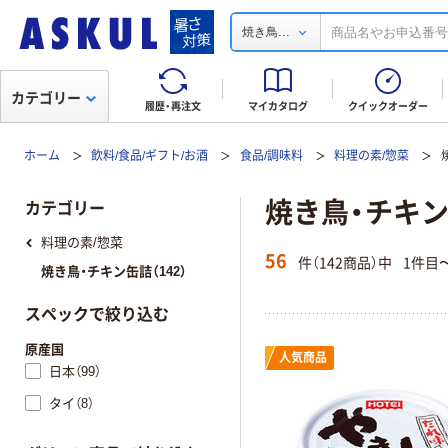
...
焼き鳥
カテゴリー
履歴・再注文
マイカタログ
クイックオーダー
ホーム
飲料/食品/ギフト/お酒
食品/調味料
料理の素/惣菜
焼き鳥・チキ
カテゴリー
料理の素/惣菜
56
件（142商品）中
1件目
焼き鳥・チキン缶詰（142）
スペックで絞り込む
原産国
人気商品
日本（99）
タイ（8）