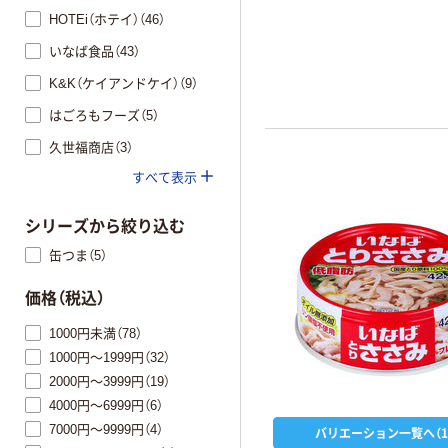
HOTEi（ホテイ）（46）
いなば食品（43）
K&K（ケイアンドケイ）（9）
はごろもフーズ（5）
久世福商店（3）
すべて表示
シリーズから絞り込む
缶つま（5）
価格（税込）
1000円未満（78）
1000円～1999円（32）
2000円～3999円（19）
4000円～6999円（6）
7000円～9999円（4）
バリエーション一覧へ（1