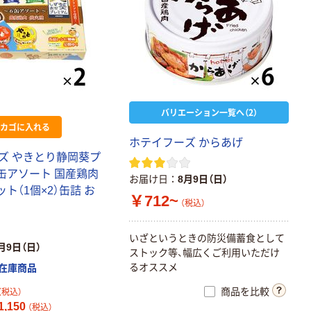
バリエーション一覧へ（2）
カゴに入れる
ホテイフーズ からあげ
ズ やきとり静岡葵プ
6缶アソート 国産鶏肉
お届け日
8月9日（日）
ット（1個×2）缶詰 お
￥712~
（税込）
いざというときの防災備蓄食として
月9日（日）
ストック等、幅広くご利用いただけ
るオススメ
在庫商品
商品を比較
（税込）
,150
（税込）