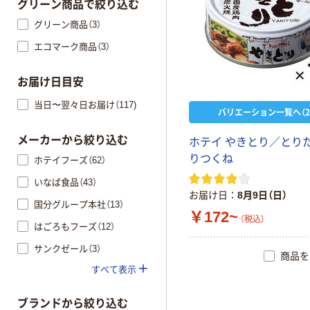
グリーン商品で絞り込む
グリーン商品（3）
エコマーク商品（3）
お届け日目安
当日〜翌々日お届け（117)
バリエーション一覧へ（2
メーカーから絞り込む
ホテイ やきとり／とり
りつくね
ホテイフーズ（62）
いなば食品（43）
お届け日
8月9日（日）
国分グループ本社（13）
￥172~
（税込）
はごろもフーズ（12）
サンクゼール（3）
商品を
すべて表示
ブランドから絞り込む