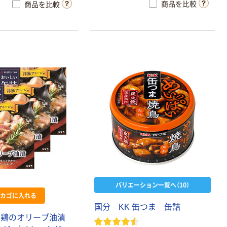
商品を比較
商品を比較
バリエーション一覧へ（10）
カゴに入れる
国分 KK 缶つま 缶詰
産鶏のオリーブ油漬