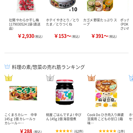
壮関 やわらか干し梅
ホテイ やきとり／とり
カゴメ 野菜たっぷり ス
ポッカ
1179030524 1袋（直送
たま／とりつくね
ープ
（POKKA
品）
さいの
￥2,930
￥153～
￥391～
￥
（税込）
（税込）
（税込）
料理の素/惣菜の売れ筋ランキング
こくまろカレー 中辛
桃屋 ごはんですよ！ 中び
Cook Do ひき肉入り麻婆
ホ
145ｇ 1個 カレールゥ
ん 145g 1個 海苔佃煮
豆腐用 こどもの甘口 1箱
セ
カレールー…
味…
￥288
(
62件
)
(
1件
)
（税込）