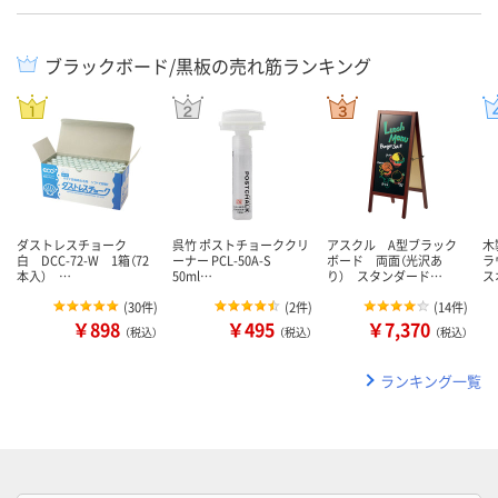
ブラックボード/黒板の売れ筋ランキング
ダストレスチョーク
呉竹 ポストチョーククリ
アスクル A型ブラック
木
白 DCC-72-W 1箱（72
ーナー PCL-50A-S
ボード 両面（光沢あ
ラ
本入） …
50ml…
り） スタンダード…
ス
(
30件
)
(
2件
)
(
14件
)
￥898
￥495
￥7,370
（税込）
（税込）
（税込）
ランキング一覧