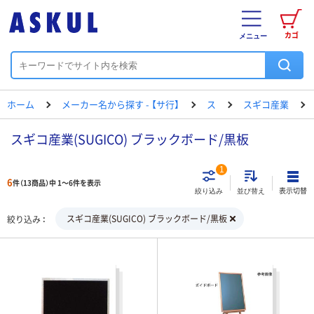
カゴ
メニュー
ホーム
メーカー名から探す - 【サ行】
ス
スギコ産業
スギコ産業(SUGICO) ブラックボード/黒板
1
6
件（13商品）中 1～6件を表示
表示切替
絞り込み
並び替え
スギコ産業(SUGICO) ブラックボード/黒板
絞り込み