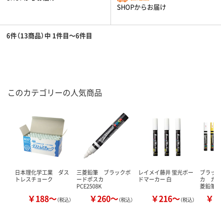
SHOPからお届け
6件（13商品）中 1件目～6件目
このカテゴリーの人気商品
日本理化学工業 ダス
三菱鉛筆 ブラックボ
レイメイ藤井 蛍光ボー
ブラッ
トレスチョーク
ードポスカ
ドマーカー 白
カ カラ
PCE2508K
菱鉛筆(u
￥188～
￥260～
￥216～
￥1
（税込）
（税込）
（税込）