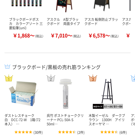
ブラックボードポス
アスクル A型ブラッ
アスカ 転倒防止ブラッ
アスカ
カ カラーアソート 三
クボード 両面タイプ
クボード
クボー
菱鉛筆(uni)
￥1,868～
￥7,010～
￥6,578～
￥1
（税込）
（税込）
（税込）
ブラックボード/黒板の売れ筋ランキング
ダストレスチョーク
呉竹 ポストチョーククリ
木製イーゼル ダークブ
ア
白 DCC-72-W 1箱（72
ーナー PCL-50A-S
ラウン 1300H アイリ
ボ
本入） …
50ml…
スオーヤマ …
（
(
30件
)
(
2件
)
(
6件
)