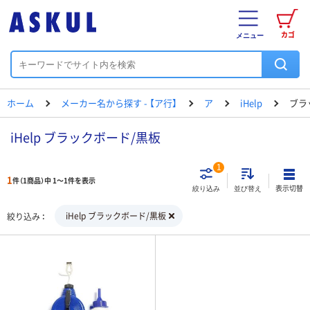
カゴ
メニュー
ホーム
メーカー名から探す - 【ア行】
ア
iHelp
ブラ
iHelp ブラックボード/黒板
1
1
件（1商品）中 1～1件を表示
表示切替
絞り込み
並び替え
iHelp ブラックボード/黒板
絞り込み